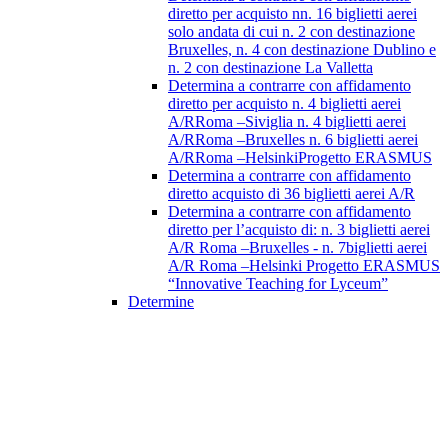
diretto per acquisto nn. 16 biglietti aerei
solo andata di cui n. 2 con destinazione
Bruxelles, n. 4 con destinazione Dublino e
n. 2 con destinazione La Valletta
Determina a contrarre con affidamento
diretto per acquisto n. 4 biglietti aerei
A/RRoma –Siviglia n. 4 biglietti aerei
A/RRoma –Bruxelles n. 6 biglietti aerei
A/RRoma –HelsinkiProgetto ERASMUS
Determina a contrarre con affidamento
diretto acquisto di 36 biglietti aerei A/R
Determina a contrarre con affidamento
diretto per l’acquisto di: n. 3 biglietti aerei
A/R Roma –Bruxelles - n. 7biglietti aerei
A/R Roma –Helsinki Progetto ERASMUS
“Innovative Teaching for Lyceum”
Determine