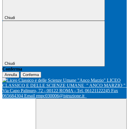
Chiudi
Chiudi
Conferma
Annulla
Conferma
LICEO
CLASSICO E DELLE SCIENZE UMANE
" ANCO MARZIO "
Via Capo Palinuro, 72 - 00122 ROMA - Tel. 06121122245 Fax
065684304 Email rmpc030006@istruzione.it