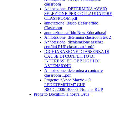
classroom
Annotazione_DETERMINA AVVIO
SELEZIONE PER COLLAUDATORE
CLASSROOM.pdf
annotazione_Basco Bazar affido
Classroom
annotazione_affido New Educational
Annotazione_determina classroom tek 2
Annotazione_dichiarazione assenza
conflitti RUP classroom 1.pdf
DICHIARAZIONE DI ASSENZA DI
CAUSE DI CONFLITTO DI
INTERESSI ED OBBLIGHI DI
ASTENSIONE
Annotazione_determina a contrarre
classroom 1.pdf
Progetto: “Anco Marzio 4.0
PEDETEMPTIM” CUP
B84D22006140006- Nomina RUP
Progetto Docufilm la nostra Ostia