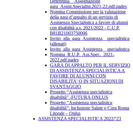
Determina__Assegnazione
gara_Assist.Specialist.2021-22.pdf.pades
Nomina Commissione per la valutazione
della gara d’appalto di un servizio di
Assistenza Specialistica a favore di alunni
con disabilità a.s. 2021/2022 - C.U.P.
B81B21003750006
Invito_alla_gara_Assistenza__specialistica
(allegati)
Invito_alla_gara_Assistenza__specialistica
Nomina_R.U.P._Ass.Spec._2021-
2022.pdf.pades
GARA DI APPALTO PER IL SERVIZIO
DI ASSISTENZA SPECIALISTICA A
FAVORE DI ALUNNI CON
DISABILITA' O IN SITUAZIONI DI
SVANTAGGIO
Progetto “Assistenza specialistica
disabilità” -FUTURA ONLUS
Progetto “Assistenza specialistica
disabilità”: Inclusione Salute e Cura Roma
Litorale – Onlus
ASSISTENZA SPECIALISTICA 2022/''23