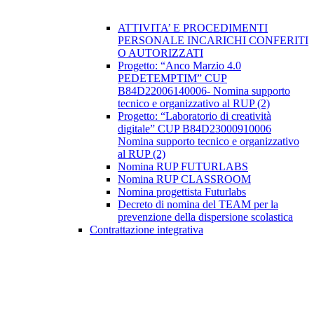
ATTIVITA’ E PROCEDIMENTI
PERSONALE INCARICHI CONFERITI
O AUTORIZZATI
Progetto: “Anco Marzio 4.0
PEDETEMPTIM” CUP
B84D22006140006- Nomina supporto
tecnico e organizzativo al RUP (2)
Progetto: “Laboratorio di creatività
digitale” CUP B84D23000910006
Nomina supporto tecnico e organizzativo
al RUP (2)
Nomina RUP FUTURLABS
Nomina RUP CLASSROOM
Nomina progettista Futurlabs
Decreto di nomina del TEAM per la
prevenzione della dispersione scolastica
Contrattazione integrativa