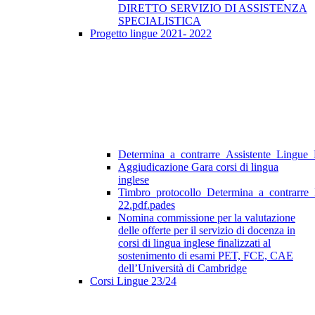
DIRETTO SERVIZIO DI ASSISTENZA
SPECIALISTICA
Progetto lingue 2021- 2022
Determina_a_contrarre_Assistente_Lingue
Aggiudicazione Gara corsi di lingua
inglese
Timbro_protocollo_Determina_a_contrarre
22.pdf.pades
Nomina commissione per la valutazione
delle offerte per il servizio di docenza in
corsi di lingua inglese finalizzati al
sostenimento di esami PET, FCE, CAE
dell’Università di Cambridge
Corsi Lingue 23/24