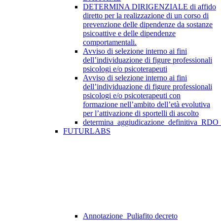
DETERMINA DIRIGENZIALE di affido
diretto per la realizzazione di un corso di
prevenzione delle dipendenze da sostanze
psicoattive e delle dipendenze
comportamentali.
Avviso di selezione interno ai fini
dell’individuazione di figure professionali
psicologi e/o psicoterapeuti
Avviso di selezione interno ai fini
dell’individuazione di figure professionali
psicologi e/o psicoterapeuti con
formazione nell’ambito dell’età evolutiva
per l’attivazione di sportelli di ascolto
determina_aggiudicazione_definitiva_RDO
FUTURLABS
Annotazione_Puliafito decreto