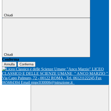
Chiudi
Chiudi
Conferma
Annulla
Conferma
LICEO
CLASSICO E DELLE SCIENZE UMANE
" ANCO MARZIO "
Via Capo Palinuro, 72 - 00122 ROMA - Tel. 06121122245 Fax
065684304 Email rmpc030006@istruzione.it