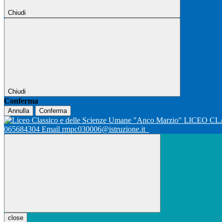
Chiudi
Chiudi
Conferma
Annulla
Conferma
LICEO CL
065684304 Email rmpc030006@istruzione.it
close