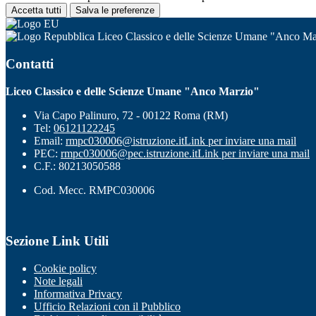
Accetta tutti
Salva le preferenze
Liceo Classico e delle Scienze Umane "Anco Ma
Contatti
Liceo Classico e delle Scienze Umane "Anco Marzio"
Via Capo Palinuro, 72 - 00122 Roma (RM)
Tel:
06121122245
Email:
rmpc030006@istruzione.it
Link per inviare una mail
PEC:
rmpc030006@pec.istruzione.it
Link per inviare una mail
C.F.: 80213050588
Cod. Mecc. RMPC030006
Sezione Link Utili
Cookie policy
Note legali
Informativa Privacy
Ufficio Relazioni con il Pubblico