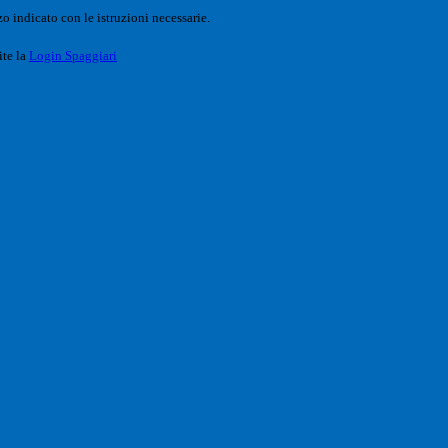
o indicato con le istruzioni necessarie.
ite la
Login Spaggiari