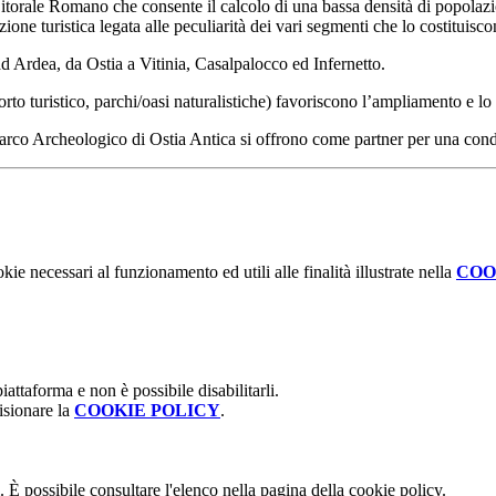
l Litorale Romano che consente il calcolo di una bassa densità di popolazi
one turistica legata alle peculiarità dei vari segmenti che lo costituisc
 ad Ardea, da Ostia a Vitinia, Casalpalocco ed Infernetto.
, porto turistico, parchi/oasi naturalistiche) favoriscono l’ampliamento e l
l Parco Archeologico di Ostia Antica si offrono come partner per una cond
kie necessari al funzionamento ed utili alle finalità illustrate nella
COO
attaforma e non è possibile disabilitarli.
isionare la
COOKIE POLICY
.
 È possibile consultare l'elenco nella pagina della cookie policy.