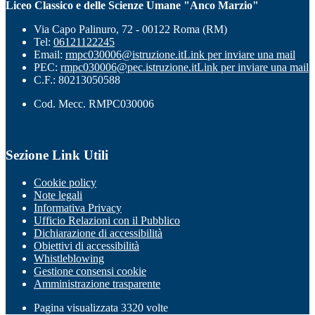
Liceo Classico e delle Scienze Umane "Anco Marzio"
Via Capo Palinuro, 72 - 00122 Roma (RM)
Tel:
06121122245
Email:
rmpc030006@istruzione.it
Link per inviare una mail
PEC:
rmpc030006@pec.istruzione.it
Link per inviare una mail
C.F.: 80213050588
Cod. Mecc. RMPC030006
Sezione Link Utili
Cookie policy
Note legali
Informativa Privacy
Ufficio Relazioni con il Pubblico
Dichiarazione di accessibilità
Obiettivi di accessibilità
Whistleblowing
Gestione consensi cookie
Amministrazione trasparente
Pagina visualizzata
3320
volte