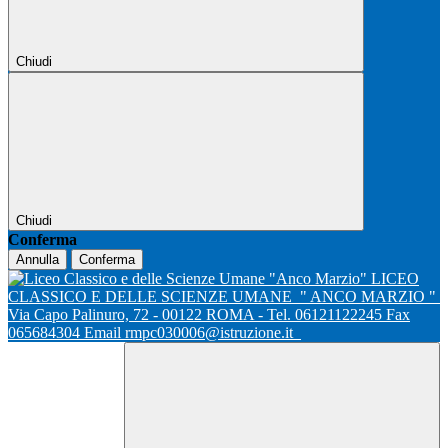
Chiudi
Chiudi
Conferma
Annulla
Conferma
LICEO
CLASSICO E DELLE SCIENZE UMANE
" ANCO MARZIO "
Via Capo Palinuro, 72 - 00122 ROMA - Tel. 06121122245 Fax
065684304 Email rmpc030006@istruzione.it