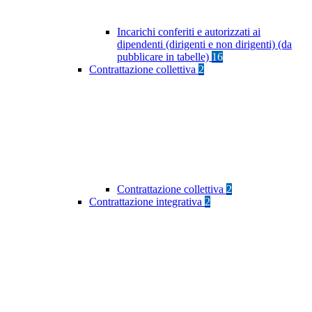
Incarichi conferiti e autorizzati ai
dipendenti (dirigenti e non dirigenti) (da
pubblicare in tabelle)
16
Contrattazione collettiva
2
Contrattazione collettiva
2
Contrattazione integrativa
2