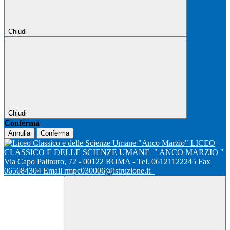
Chiudi
Chiudi
Conferma
Annulla
Conferma
LICEO
CLASSICO E DELLE SCIENZE UMANE
" ANCO MARZIO "
Via Capo Palinuro, 72 - 00122 ROMA - Tel. 06121122245 Fax
065684304 Email rmpc030006@istruzione.it