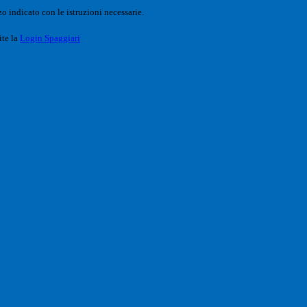
o indicato con le istruzioni necessarie.
ite la
Login Spaggiari