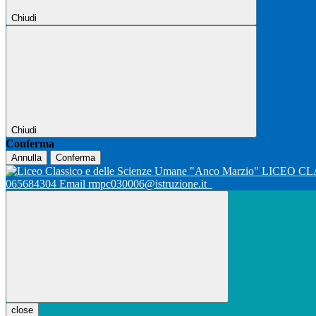
Chiudi
Chiudi
Conferma
Annulla
Conferma
LICEO CL
065684304 Email rmpc030006@istruzione.it
close