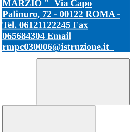
MARZIO "
Via Capo
Palinuro, 72 - 00122 ROMA -
Tel. 06121122245 Fax
065684304 Email
rmpc030006@istruzione.it