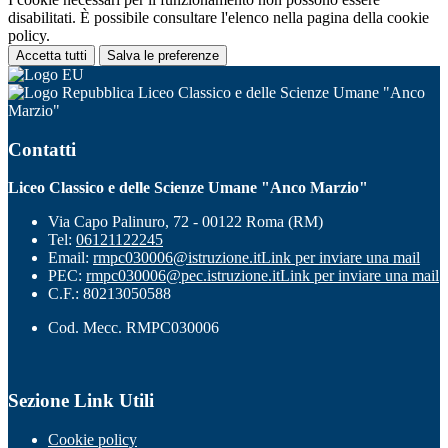
disabilitati. È possibile consultare l'elenco nella pagina della cookie
policy.
Accetta tutti
Salva le preferenze
Liceo Classico e delle Scienze Umane "Anco
Marzio"
Contatti
Liceo Classico e delle Scienze Umane "Anco Marzio"
Via Capo Palinuro, 72 - 00122 Roma (RM)
Tel:
06121122245
Email:
rmpc030006@istruzione.it
Link per inviare una mail
PEC:
rmpc030006@pec.istruzione.it
Link per inviare una mail
C.F.: 80213050588
Cod. Mecc. RMPC030006
Sezione Link Utili
Cookie policy