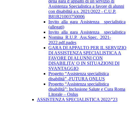
della gara d’appalto di un servizio di
Assistenza Specialistica a favore di alunni
con disabilità a.s. 2021/2022 - C.U.P.
B81B21003750006
Invito_alla_gara_Assistenza__specialistica
(allegati)
Invito_alla_gara_Assistenza__specialistica
Nomina_R.U.P._Ass.Spec._2021-
2022.pdf.pades
GARA DI APPALTO PER IL SERVIZIO
DI ASSISTENZA SPECIALISTICA A
FAVORE DI ALUNNI CON
DISABILITA' O IN SITUAZIONI DI
SVANTAGGIO
Progetto “Assistenza specialistica
disabilità” -FUTURA ONLUS
Progetto “Assistenza specialistica
disabilità”: Inclusione Salute e Cura Roma
Litorale – Onlus
ASSISTENZA SPECIALISTICA 2022/''23