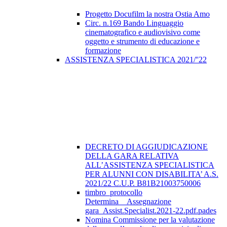
Progetto Docufilm la nostra Ostia Amo
Circ. n.169 Bando Linguaggio
cinematografico e audiovisivo come
oggetto e strumento di educazione e
formazione
ASSISTENZA SPECIALISTICA 2021/''22
DECRETO DI AGGIUDICAZIONE
DELLA GARA RELATIVA
ALL’ASSISTENZA SPECIALISTICA
PER ALUNNI CON DISABILITA’ A.S.
2021/22 C.U.P. B81B21003750006
timbro_protocollo
Determina__Assegnazione
gara_Assist.Specialist.2021-22.pdf.pades
Nomina Commissione per la valutazione