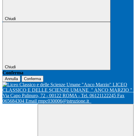
Chiudi
Chiudi
Conferma
Annulla
Conferma
LICEO
CLASSICO E DELLE SCIENZE UMANE
" ANCO MARZIO "
Via Capo Palinuro, 72 - 00122 ROMA - Tel. 06121122245 Fax
065684304 Email rmpc030006@istruzione.it