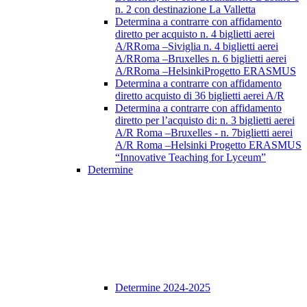
n. 2 con destinazione La Valletta
Determina a contrarre con affidamento
diretto per acquisto n. 4 biglietti aerei
A/RRoma –Siviglia n. 4 biglietti aerei
A/RRoma –Bruxelles n. 6 biglietti aerei
A/RRoma –HelsinkiProgetto ERASMUS
Determina a contrarre con affidamento
diretto acquisto di 36 biglietti aerei A/R
Determina a contrarre con affidamento
diretto per l’acquisto di: n. 3 biglietti aerei
A/R Roma –Bruxelles - n. 7biglietti aerei
A/R Roma –Helsinki Progetto ERASMUS
“Innovative Teaching for Lyceum”
Determine
Determine 2024-2025