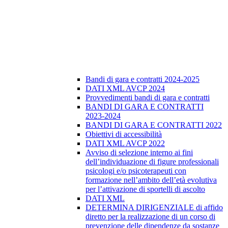
Bandi di gara e contratti 2024-2025
DATI XML AVCP 2024
Provvedimenti bandi di gara e contratti
BANDI DI GARA E CONTRATTI
2023-2024
BANDI DI GARA E CONTRATTI 2022
Obiettivi di accessibilità
DATI XML AVCP 2022
Avviso di selezione interno ai fini
dell’individuazione di figure professionali
psicologi e/o psicoterapeuti con
formazione nell’ambito dell’età evolutiva
per l’attivazione di sportelli di ascolto
DATI XML
DETERMINA DIRIGENZIALE di affido
diretto per la realizzazione di un corso di
prevenzione delle dipendenze da sostanze