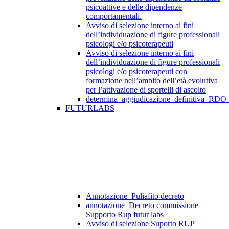
psicoattive e delle dipendenze
comportamentali.
Avviso di selezione interno ai fini
dell’individuazione di figure professionali
psicologi e/o psicoterapeuti
Avviso di selezione interno ai fini
dell’individuazione di figure professionali
psicologi e/o psicoterapeuti con
formazione nell’ambito dell’età evolutiva
per l’attivazione di sportelli di ascolto
determina_aggiudicazione_definitiva_RDO
FUTURLABS
Annotazione_Puliafito decreto
annotazione_Decreto commissione
Supporto Rup futur labs
Avviso di selezione Suporto RUP