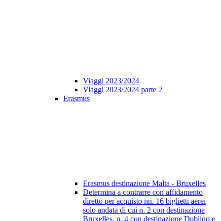
Viaggi 2023/2024
Viaggi 2023/2024 parte 2
Erasmus
Erasmus destinazione Malta - Bruxelles
Determina a contrarre con affidamento
diretto per acquisto nn. 16 biglietti aerei
solo andata di cui n. 2 con destinazione
Bruxelles, n. 4 con destinazione Dublino e