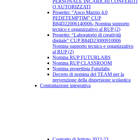
PERSONALE INCARICHI CONFERITI
O AUTORIZZATI
Progetto: “Anco Marzio 4.0
PEDETEMPTIM” CUP
B84D22006140006- Nomina supporto
tecnico e organizzativo al RUP (2)
Progetto: “Laboratorio di creatività
digitale” CUP B84D23000910006
Nomina supporto tecnico e organizzativo
al RUP (2)
Nomina RUP FUTURLABS
Nomina RUP CLASSROOM
Nomina progettista Futurlabs
Decreto di nomina del TEAM per la
prevenzione della dispersione scolastica
Contrattazione integrativa
Contratto di Istituto 2022-23