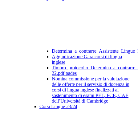
Determina_a_contrarre_Assistente_Lingue
Aggiudicazione Gara corsi di lingua
inglese
Timbro_protocollo_Determina_a_contrarre
22.pdf.pades
Nomina commissione per la valutazione
delle offerte per il servizio di docenza in
corsi di lingua inglese finalizzati al
sostenimento di esami PET, FCE, CAE
dell’Università di Cambridge
Corsi Lingue 23/24