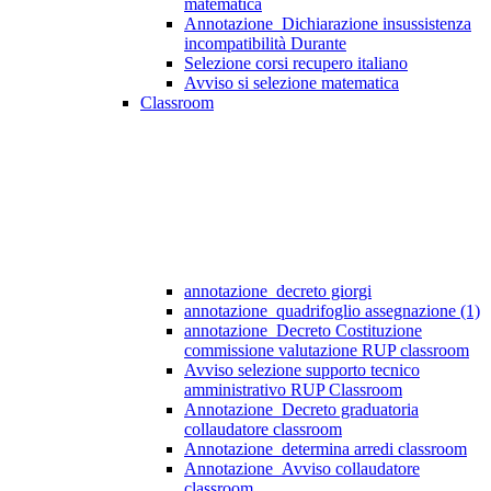
matematica
Annotazione_Dichiarazione insussistenza
incompatibilità Durante
Selezione corsi recupero italiano
Avviso si selezione matematica
Classroom
annotazione_decreto giorgi
annotazione_quadrifoglio assegnazione (1)
annotazione_Decreto Costituzione
commissione valutazione RUP classroom
Avviso selezione supporto tecnico
amministrativo RUP Classroom
Annotazione_Decreto graduatoria
collaudatore classroom
Annotazione_determina arredi classroom
Annotazione_Avviso collaudatore
classroom