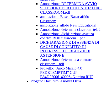
Annotazione_DETERMINA AVVIO
SELEZIONE PER COLLAUDATORE
CLASSROOM.pdf
annotazione_Basco Bazar affido
Classroom
annotazione_affido New Educational
Annotazione_determina classroom tek 2
Annotazione_dichiarazione assenza
conflitti RUP classroom 1.pdf
DICHIARAZIONE DI ASSENZA DI
CAUSE DI CONFLITTO DI
INTERESSI ED OBBLIGHI DI
ASTENSIONE
Annotazione_determina a contrarre
classroom 1.pdf
Progetto: “Anco Marzio 4.0
PEDETEMPTIM” CUP
B84D22006140006- Nomina RUP
Progetto Docufilm la nostra Ostia