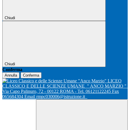
Chiudi
Chiudi
Conferma
Annulla
Conferma
LICEO
CLASSICO E DELLE SCIENZE UMANE
" ANCO MARZIO "
Via Capo Palinuro, 72 - 00122 ROMA - Tel. 06121122245 Fax
065684304 Email rmpc030006@istruzione.it