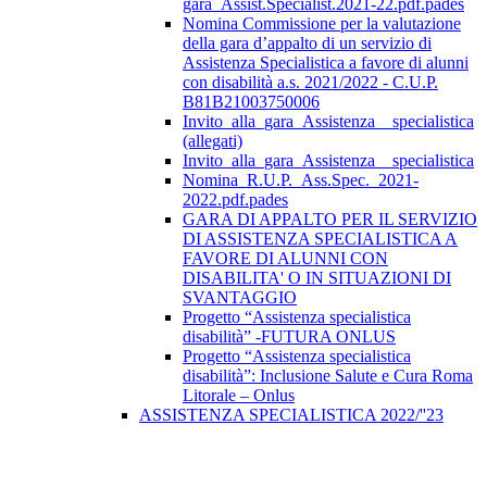
gara_Assist.Specialist.2021-22.pdf.pades
Nomina Commissione per la valutazione
della gara d’appalto di un servizio di
Assistenza Specialistica a favore di alunni
con disabilità a.s. 2021/2022 - C.U.P.
B81B21003750006
Invito_alla_gara_Assistenza__specialistica
(allegati)
Invito_alla_gara_Assistenza__specialistica
Nomina_R.U.P._Ass.Spec._2021-
2022.pdf.pades
GARA DI APPALTO PER IL SERVIZIO
DI ASSISTENZA SPECIALISTICA A
FAVORE DI ALUNNI CON
DISABILITA' O IN SITUAZIONI DI
SVANTAGGIO
Progetto “Assistenza specialistica
disabilità” -FUTURA ONLUS
Progetto “Assistenza specialistica
disabilità”: Inclusione Salute e Cura Roma
Litorale – Onlus
ASSISTENZA SPECIALISTICA 2022/''23