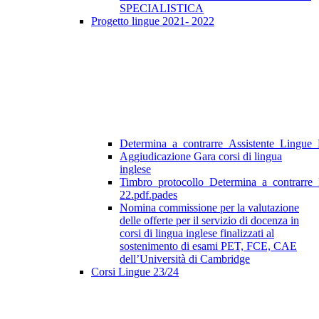
SPECIALISTICA
Progetto lingue 2021- 2022
Determina_a_contrarre_Assistente_Lingue
Aggiudicazione Gara corsi di lingua
inglese
Timbro_protocollo_Determina_a_contrarre
22.pdf.pades
Nomina commissione per la valutazione
delle offerte per il servizio di docenza in
corsi di lingua inglese finalizzati al
sostenimento di esami PET, FCE, CAE
dell’Università di Cambridge
Corsi Lingue 23/24