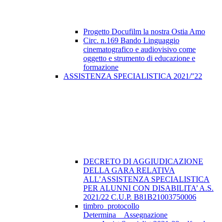
Progetto Docufilm la nostra Ostia Amo
Circ. n.169 Bando Linguaggio
cinematografico e audiovisivo come
oggetto e strumento di educazione e
formazione
ASSISTENZA SPECIALISTICA 2021/''22
DECRETO DI AGGIUDICAZIONE
DELLA GARA RELATIVA
ALL’ASSISTENZA SPECIALISTICA
PER ALUNNI CON DISABILITA’ A.S.
2021/22 C.U.P. B81B21003750006
timbro_protocollo
Determina__Assegnazione