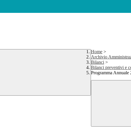
Home
>
Archivio Amministraz
Bilanci
>
Bilanci preventivi e c
Programma Annuale 