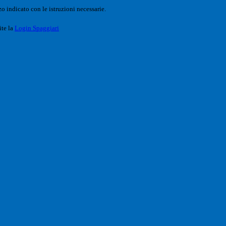
o indicato con le istruzioni necessarie.
ite la
Login Spaggiari