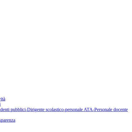
ità
i
denti pubblici-Dirigente scolastico-personale ATA-Personale docente
asparenza