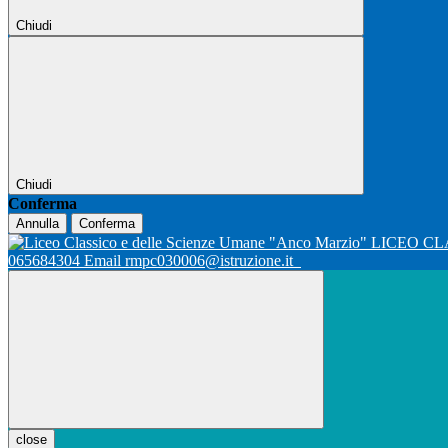
Chiudi
Chiudi
Conferma
Annulla
Conferma
LICEO CL
065684304 Email rmpc030006@istruzione.it
close