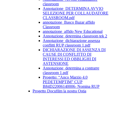
classroom
Annotazione_DETERMINA AVVIO
SELEZIONE PER COLLAUDATORE
CLASSROOM.pdf
annotazione_Basco Bazar affido
Classroom
annotazione_affido New Educational
Annotazione_determina classroom tek 2
Annotazione_dichiarazione assenza
conflitti RUP classroom 1.pdf
DICHIARAZIONE DI ASSENZA DI
CAUSE DI CONFLITTO DI
INTERESSI ED OBBLIGHI DI
ASTENSIONE
Annotazione_determina a contrarre
classroom 1.pdf
Progetto: “Anco Marzio 4.0
PEDETEMPTIM” CUP
B84D22006140006- Nomina RUP
Progetto Docufilm la nostra Ostia