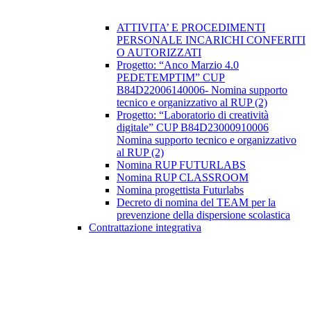
ATTIVITA’ E PROCEDIMENTI
PERSONALE INCARICHI CONFERITI
O AUTORIZZATI
Progetto: “Anco Marzio 4.0
PEDETEMPTIM” CUP
B84D22006140006- Nomina supporto
tecnico e organizzativo al RUP (2)
Progetto: “Laboratorio di creatività
digitale” CUP B84D23000910006
Nomina supporto tecnico e organizzativo
al RUP (2)
Nomina RUP FUTURLABS
Nomina RUP CLASSROOM
Nomina progettista Futurlabs
Decreto di nomina del TEAM per la
prevenzione della dispersione scolastica
Contrattazione integrativa