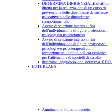
DETERMINA DIRIGENZIALE di affido
diretto per la realizzazione di un corso di
prevenzione delle dipendenze da sostanze
psicoattive e delle dipendenze
comportamentali.
Avviso di selezione interno ai fini
dell’individuazione di figure professionali
psicologi e/o psicoterapeuti
Avviso di selezione interno ai fini
dell’individuazione di figure professionali
psicologi e/o psicoterapeuti con
formazione nell’ambito dell’età evolutiva
per l’attivazione di sportelli di ascolto
determina_aggiudicazione_definitiva_RDO
FUTURLABS
Annotazione_Puliafito decreto