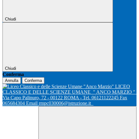
Chiudi
Chiudi
Conferma
Annulla
Conferma
LICEO
CLASSICO E DELLE SCIENZE UMANE
" ANCO MARZIO "
Via Capo Palinuro, 72 - 00122 ROMA - Tel. 06121122245 Fax
065684304 Email rmpc030006@istruzione.it