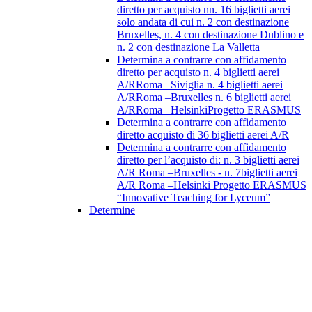
diretto per acquisto nn. 16 biglietti aerei
solo andata di cui n. 2 con destinazione
Bruxelles, n. 4 con destinazione Dublino e
n. 2 con destinazione La Valletta
Determina a contrarre con affidamento
diretto per acquisto n. 4 biglietti aerei
A/RRoma –Siviglia n. 4 biglietti aerei
A/RRoma –Bruxelles n. 6 biglietti aerei
A/RRoma –HelsinkiProgetto ERASMUS
Determina a contrarre con affidamento
diretto acquisto di 36 biglietti aerei A/R
Determina a contrarre con affidamento
diretto per l’acquisto di: n. 3 biglietti aerei
A/R Roma –Bruxelles - n. 7biglietti aerei
A/R Roma –Helsinki Progetto ERASMUS
“Innovative Teaching for Lyceum”
Determine