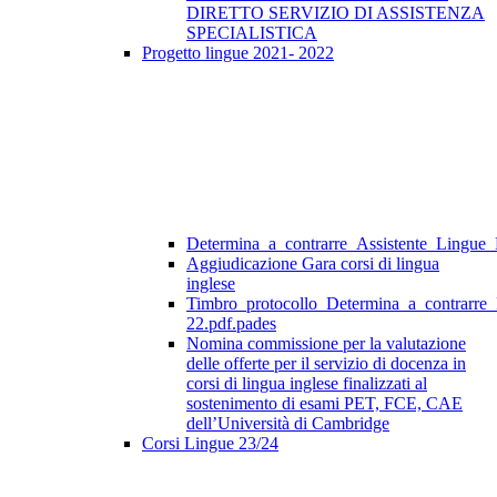
DIRETTO SERVIZIO DI ASSISTENZA
SPECIALISTICA
Progetto lingue 2021- 2022
Determina_a_contrarre_Assistente_Lingue
Aggiudicazione Gara corsi di lingua
inglese
Timbro_protocollo_Determina_a_contrarre
22.pdf.pades
Nomina commissione per la valutazione
delle offerte per il servizio di docenza in
corsi di lingua inglese finalizzati al
sostenimento di esami PET, FCE, CAE
dell’Università di Cambridge
Corsi Lingue 23/24