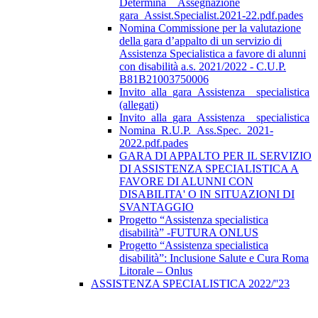
Determina__Assegnazione
gara_Assist.Specialist.2021-22.pdf.pades
Nomina Commissione per la valutazione
della gara d’appalto di un servizio di
Assistenza Specialistica a favore di alunni
con disabilità a.s. 2021/2022 - C.U.P.
B81B21003750006
Invito_alla_gara_Assistenza__specialistica
(allegati)
Invito_alla_gara_Assistenza__specialistica
Nomina_R.U.P._Ass.Spec._2021-
2022.pdf.pades
GARA DI APPALTO PER IL SERVIZIO
DI ASSISTENZA SPECIALISTICA A
FAVORE DI ALUNNI CON
DISABILITA' O IN SITUAZIONI DI
SVANTAGGIO
Progetto “Assistenza specialistica
disabilità” -FUTURA ONLUS
Progetto “Assistenza specialistica
disabilità”: Inclusione Salute e Cura Roma
Litorale – Onlus
ASSISTENZA SPECIALISTICA 2022/''23