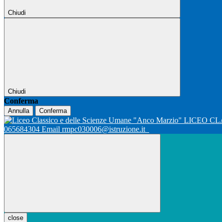
Chiudi
Chiudi
Conferma
Annulla
Conferma
LICEO CL
065684304 Email rmpc030006@istruzione.it
close