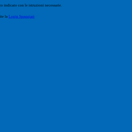
o indicato con le istruzioni necessarie.
ite la
Login Spaggiari