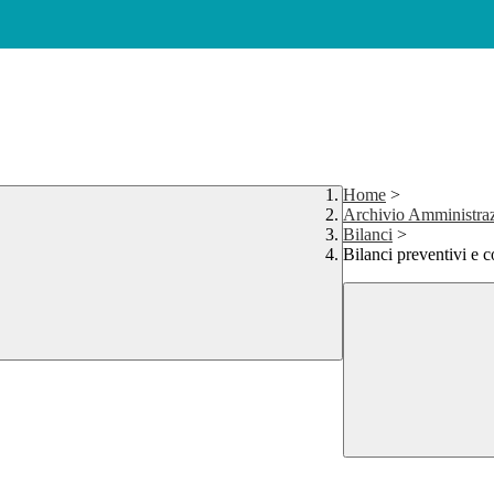
Home
>
Archivio Amministraz
Bilanci
>
Bilanci preventivi e c