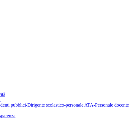
ità
i
denti pubblici-Dirigente scolastico-personale ATA-Personale docente
asparenza