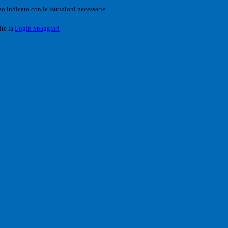
o indicato con le istruzioni necessarie.
ite la
Login Spaggiari