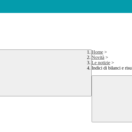
Home
>
Novità
>
Le notizie
>
Indici di bilanci e risu