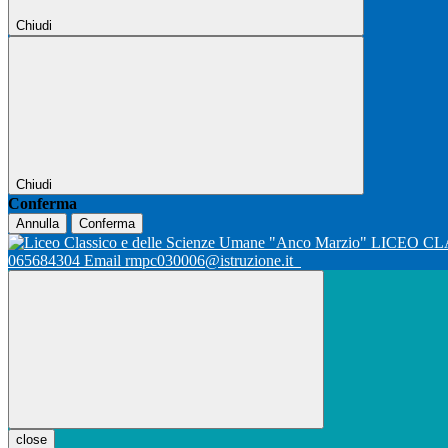
Chiudi
Chiudi
Conferma
Annulla
Conferma
LICEO CL
065684304 Email rmpc030006@istruzione.it
close