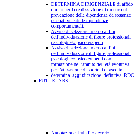
DETERMINA DIRIGENZIALE di affido
diretto per la realizzazione di un corso di
prevenzione delle dipendenze da sostanze
psicoattive e delle dipendenze
comportamentali.
Avviso di selezione interno ai fini
dell’individuazione di figure professionali
psicologi e/o psicoterapeuti
Avviso di selezione interno ai fini
dell’individuazione di figure professionali
psicologi e/o psicoterapeuti con
formazione nell’ambito dell’età evolutiva
per l’attivazione di sportelli di ascolto
determina_aggiudicazione_definitiva_RDO
FUTURLABS
Annotazione_Puliafito decreto