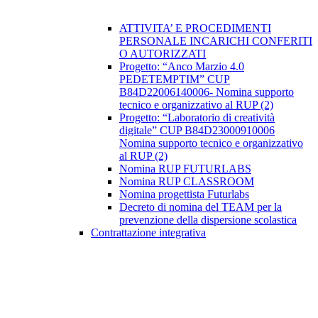
ATTIVITA’ E PROCEDIMENTI
PERSONALE INCARICHI CONFERITI
O AUTORIZZATI
Progetto: “Anco Marzio 4.0
PEDETEMPTIM” CUP
B84D22006140006- Nomina supporto
tecnico e organizzativo al RUP (2)
Progetto: “Laboratorio di creatività
digitale” CUP B84D23000910006
Nomina supporto tecnico e organizzativo
al RUP (2)
Nomina RUP FUTURLABS
Nomina RUP CLASSROOM
Nomina progettista Futurlabs
Decreto di nomina del TEAM per la
prevenzione della dispersione scolastica
Contrattazione integrativa