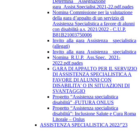
Determina__Assegnazione
gara_Assist.Specialist.2021-22.pdf.pades
Nomina Commissione per la valutazione
della gara d’appalto di un servizio di
Assistenza Specialistica a favore di alunni
con disabilità a.s. 2021/2022 - C.U.P.
B81B21003750006
Invito_alla_gara_Assistenza__specialistica
(allegati)
Invito_alla_gara_Assistenza__specialistica
Nomina_R.U.P._Ass.Spec._2021-
2022.pdf.pades
GARA DI APPALTO PER IL SERVIZIO
DI ASSISTENZA SPECIALISTICA A
FAVORE DI ALUNNI CON
DISABILITA' O IN SITUAZIONI DI
SVANTAGGIO
Progetto “Assistenza specialistica
disabilità” -FUTURA ONLUS
Progetto “Assistenza specialistica
disabilità”: Inclusione Salute e Cura Roma
Litorale – Onlus
ASSISTENZA SPECIALISTICA 2022/''23