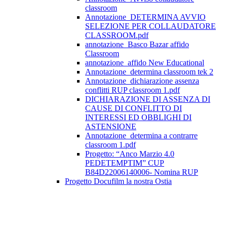
classroom
Annotazione_DETERMINA AVVIO
SELEZIONE PER COLLAUDATORE
CLASSROOM.pdf
annotazione_Basco Bazar affido
Classroom
annotazione_affido New Educational
Annotazione_determina classroom tek 2
Annotazione_dichiarazione assenza
conflitti RUP classroom 1.pdf
DICHIARAZIONE DI ASSENZA DI
CAUSE DI CONFLITTO DI
INTERESSI ED OBBLIGHI DI
ASTENSIONE
Annotazione_determina a contrarre
classroom 1.pdf
Progetto: “Anco Marzio 4.0
PEDETEMPTIM” CUP
B84D22006140006- Nomina RUP
Progetto Docufilm la nostra Ostia