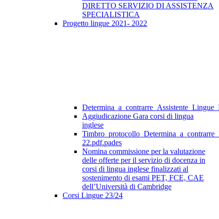
DIRETTO SERVIZIO DI ASSISTENZA
SPECIALISTICA
Progetto lingue 2021- 2022
Determina_a_contrarre_Assistente_Lingue
Aggiudicazione Gara corsi di lingua
inglese
Timbro_protocollo_Determina_a_contrarre
22.pdf.pades
Nomina commissione per la valutazione
delle offerte per il servizio di docenza in
corsi di lingua inglese finalizzati al
sostenimento di esami PET, FCE, CAE
dell’Università di Cambridge
Corsi Lingue 23/24