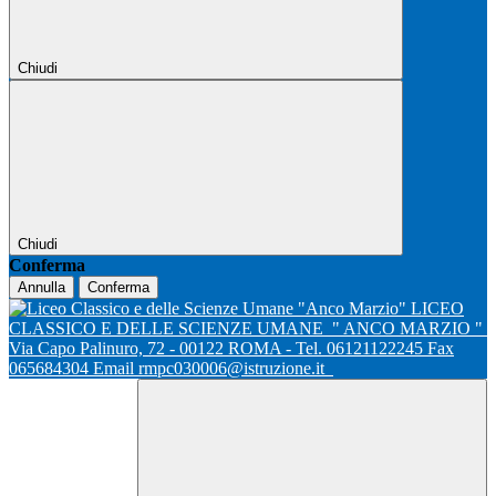
Chiudi
Chiudi
Conferma
Annulla
Conferma
LICEO
CLASSICO E DELLE SCIENZE UMANE
" ANCO MARZIO "
Via Capo Palinuro, 72 - 00122 ROMA - Tel. 06121122245 Fax
065684304 Email rmpc030006@istruzione.it