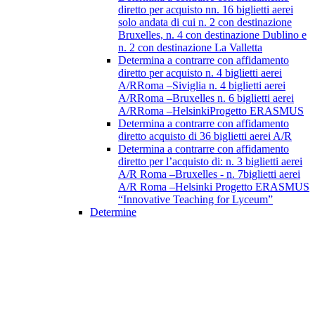
diretto per acquisto nn. 16 biglietti aerei
solo andata di cui n. 2 con destinazione
Bruxelles, n. 4 con destinazione Dublino e
n. 2 con destinazione La Valletta
Determina a contrarre con affidamento
diretto per acquisto n. 4 biglietti aerei
A/RRoma –Siviglia n. 4 biglietti aerei
A/RRoma –Bruxelles n. 6 biglietti aerei
A/RRoma –HelsinkiProgetto ERASMUS
Determina a contrarre con affidamento
diretto acquisto di 36 biglietti aerei A/R
Determina a contrarre con affidamento
diretto per l’acquisto di: n. 3 biglietti aerei
A/R Roma –Bruxelles - n. 7biglietti aerei
A/R Roma –Helsinki Progetto ERASMUS
“Innovative Teaching for Lyceum”
Determine