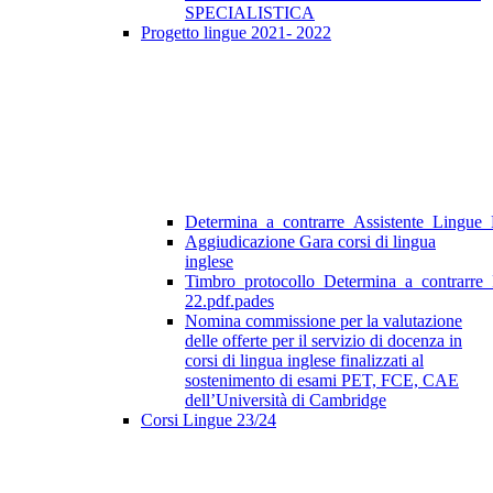
SPECIALISTICA
Progetto lingue 2021- 2022
Determina_a_contrarre_Assistente_Lingue
Aggiudicazione Gara corsi di lingua
inglese
Timbro_protocollo_Determina_a_contrarre
22.pdf.pades
Nomina commissione per la valutazione
delle offerte per il servizio di docenza in
corsi di lingua inglese finalizzati al
sostenimento di esami PET, FCE, CAE
dell’Università di Cambridge
Corsi Lingue 23/24