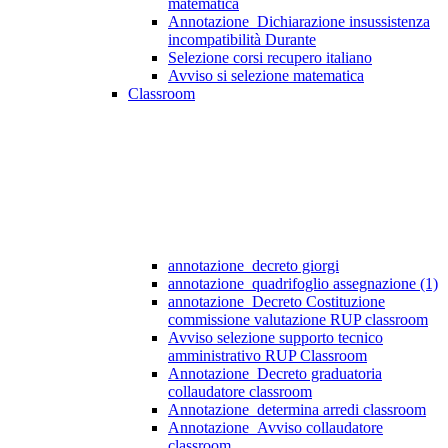
matematica
Annotazione_Dichiarazione insussistenza
incompatibilità Durante
Selezione corsi recupero italiano
Avviso si selezione matematica
Classroom
annotazione_decreto giorgi
annotazione_quadrifoglio assegnazione (1)
annotazione_Decreto Costituzione
commissione valutazione RUP classroom
Avviso selezione supporto tecnico
amministrativo RUP Classroom
Annotazione_Decreto graduatoria
collaudatore classroom
Annotazione_determina arredi classroom
Annotazione_Avviso collaudatore
classroom