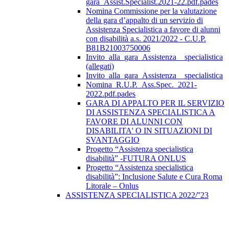
gara_Assist.Specialist.2021-22.pdf.pades
Nomina Commissione per la valutazione
della gara d’appalto di un servizio di
Assistenza Specialistica a favore di alunni
con disabilità a.s. 2021/2022 - C.U.P.
B81B21003750006
Invito_alla_gara_Assistenza__specialistica
(allegati)
Invito_alla_gara_Assistenza__specialistica
Nomina_R.U.P._Ass.Spec._2021-
2022.pdf.pades
GARA DI APPALTO PER IL SERVIZIO
DI ASSISTENZA SPECIALISTICA A
FAVORE DI ALUNNI CON
DISABILITA' O IN SITUAZIONI DI
SVANTAGGIO
Progetto “Assistenza specialistica
disabilità” -FUTURA ONLUS
Progetto “Assistenza specialistica
disabilità”: Inclusione Salute e Cura Roma
Litorale – Onlus
ASSISTENZA SPECIALISTICA 2022/''23