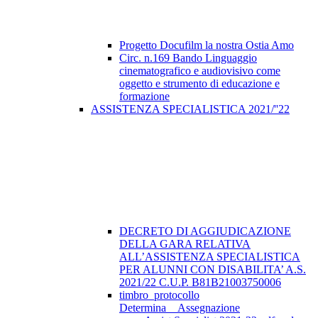
Progetto Docufilm la nostra Ostia Amo
Circ. n.169 Bando Linguaggio
cinematografico e audiovisivo come
oggetto e strumento di educazione e
formazione
ASSISTENZA SPECIALISTICA 2021/''22
DECRETO DI AGGIUDICAZIONE
DELLA GARA RELATIVA
ALL’ASSISTENZA SPECIALISTICA
PER ALUNNI CON DISABILITA’ A.S.
2021/22 C.U.P. B81B21003750006
timbro_protocollo
Determina__Assegnazione