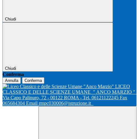
Chiudi
Chiudi
Conferma
Annulla
Conferma
LICEO
CLASSICO E DELLE SCIENZE UMANE
" ANCO MARZIO "
Via Capo Palinuro, 72 - 00122 ROMA - Tel. 06121122245 Fax
065684304 Email rmpc030006@istruzione.it