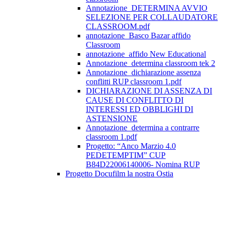
Annotazione_DETERMINA AVVIO
SELEZIONE PER COLLAUDATORE
CLASSROOM.pdf
annotazione_Basco Bazar affido
Classroom
annotazione_affido New Educational
Annotazione_determina classroom tek 2
Annotazione_dichiarazione assenza
conflitti RUP classroom 1.pdf
DICHIARAZIONE DI ASSENZA DI
CAUSE DI CONFLITTO DI
INTERESSI ED OBBLIGHI DI
ASTENSIONE
Annotazione_determina a contrarre
classroom 1.pdf
Progetto: “Anco Marzio 4.0
PEDETEMPTIM” CUP
B84D22006140006- Nomina RUP
Progetto Docufilm la nostra Ostia