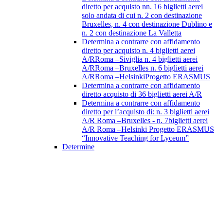
diretto per acquisto nn. 16 biglietti aerei
solo andata di cui n. 2 con destinazione
Bruxelles, n. 4 con destinazione Dublino e
n. 2 con destinazione La Valletta
Determina a contrarre con affidamento
diretto per acquisto n. 4 biglietti aerei
A/RRoma –Siviglia n. 4 biglietti aerei
A/RRoma –Bruxelles n. 6 biglietti aerei
A/RRoma –HelsinkiProgetto ERASMUS
Determina a contrarre con affidamento
diretto acquisto di 36 biglietti aerei A/R
Determina a contrarre con affidamento
diretto per l’acquisto di: n. 3 biglietti aerei
A/R Roma –Bruxelles - n. 7biglietti aerei
A/R Roma –Helsinki Progetto ERASMUS
“Innovative Teaching for Lyceum”
Determine