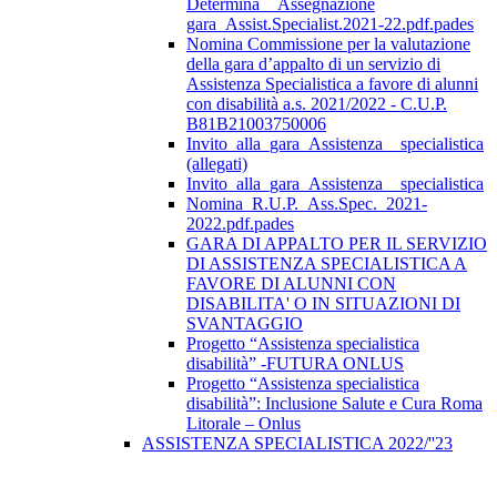
Determina__Assegnazione
gara_Assist.Specialist.2021-22.pdf.pades
Nomina Commissione per la valutazione
della gara d’appalto di un servizio di
Assistenza Specialistica a favore di alunni
con disabilità a.s. 2021/2022 - C.U.P.
B81B21003750006
Invito_alla_gara_Assistenza__specialistica
(allegati)
Invito_alla_gara_Assistenza__specialistica
Nomina_R.U.P._Ass.Spec._2021-
2022.pdf.pades
GARA DI APPALTO PER IL SERVIZIO
DI ASSISTENZA SPECIALISTICA A
FAVORE DI ALUNNI CON
DISABILITA' O IN SITUAZIONI DI
SVANTAGGIO
Progetto “Assistenza specialistica
disabilità” -FUTURA ONLUS
Progetto “Assistenza specialistica
disabilità”: Inclusione Salute e Cura Roma
Litorale – Onlus
ASSISTENZA SPECIALISTICA 2022/''23