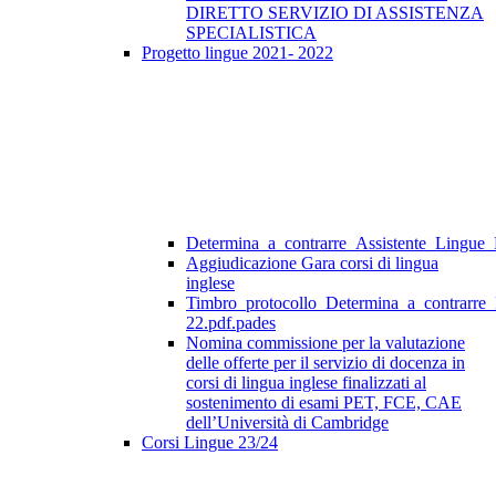
DIRETTO SERVIZIO DI ASSISTENZA
SPECIALISTICA
Progetto lingue 2021- 2022
Determina_a_contrarre_Assistente_Lingue
Aggiudicazione Gara corsi di lingua
inglese
Timbro_protocollo_Determina_a_contrarre
22.pdf.pades
Nomina commissione per la valutazione
delle offerte per il servizio di docenza in
corsi di lingua inglese finalizzati al
sostenimento di esami PET, FCE, CAE
dell’Università di Cambridge
Corsi Lingue 23/24