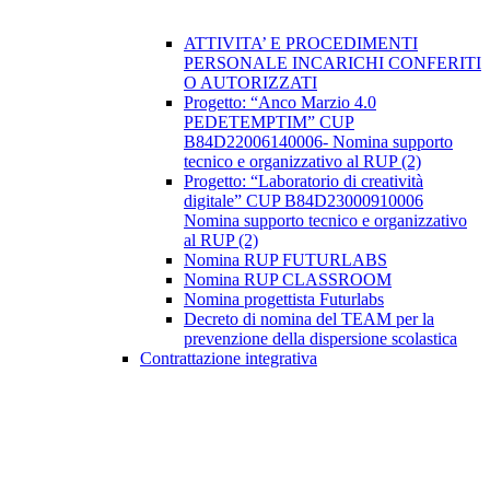
ATTIVITA’ E PROCEDIMENTI
PERSONALE INCARICHI CONFERITI
O AUTORIZZATI
Progetto: “Anco Marzio 4.0
PEDETEMPTIM” CUP
B84D22006140006- Nomina supporto
tecnico e organizzativo al RUP (2)
Progetto: “Laboratorio di creatività
digitale” CUP B84D23000910006
Nomina supporto tecnico e organizzativo
al RUP (2)
Nomina RUP FUTURLABS
Nomina RUP CLASSROOM
Nomina progettista Futurlabs
Decreto di nomina del TEAM per la
prevenzione della dispersione scolastica
Contrattazione integrativa