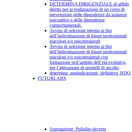
DETERMINA DIRIGENZIALE di affido
diretto per la realizzazione di un corso di
prevenzione delle dipendenze da sostanze
psicoattive e delle dipendenze
comportamentali.
Avviso di selezione interno ai fini
dell’individuazione di figure professionali
psicologi e/o psicoterapeuti
Avviso di selezione interno ai fini
dell’individuazione di figure professionali
psicologi e/o psicoterapeuti con
formazione nell’ambito dell’età evolutiva
per l’attivazione di sportelli di ascolto
determina_aggiudicazione_definitiva_RDO
FUTURLABS
Annotazione_Puliafito decreto