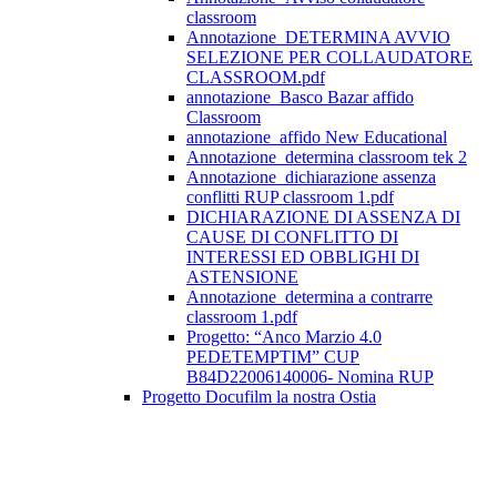
classroom
Annotazione_DETERMINA AVVIO
SELEZIONE PER COLLAUDATORE
CLASSROOM.pdf
annotazione_Basco Bazar affido
Classroom
annotazione_affido New Educational
Annotazione_determina classroom tek 2
Annotazione_dichiarazione assenza
conflitti RUP classroom 1.pdf
DICHIARAZIONE DI ASSENZA DI
CAUSE DI CONFLITTO DI
INTERESSI ED OBBLIGHI DI
ASTENSIONE
Annotazione_determina a contrarre
classroom 1.pdf
Progetto: “Anco Marzio 4.0
PEDETEMPTIM” CUP
B84D22006140006- Nomina RUP
Progetto Docufilm la nostra Ostia