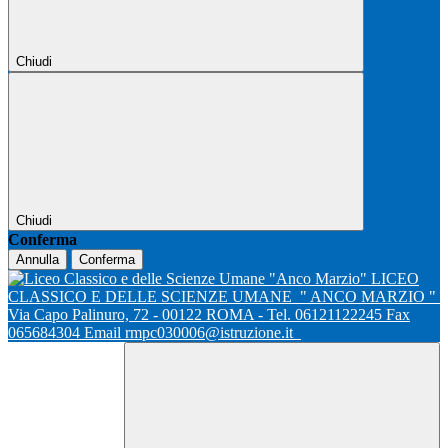
Chiudi
Chiudi
Conferma
Annulla
Conferma
LICEO
CLASSICO E DELLE SCIENZE UMANE
" ANCO MARZIO "
Via Capo Palinuro, 72 - 00122 ROMA - Tel. 06121122245 Fax
065684304 Email rmpc030006@istruzione.it