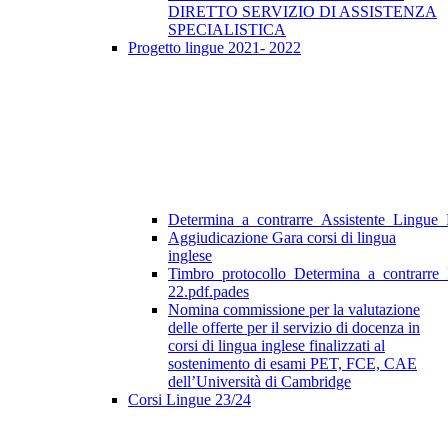
DIRETTO SERVIZIO DI ASSISTENZA
SPECIALISTICA
Progetto lingue 2021- 2022
Determina_a_contrarre_Assistente_Lingue
Aggiudicazione Gara corsi di lingua
inglese
Timbro_protocollo_Determina_a_contrarre
22.pdf.pades
Nomina commissione per la valutazione
delle offerte per il servizio di docenza in
corsi di lingua inglese finalizzati al
sostenimento di esami PET, FCE, CAE
dell’Università di Cambridge
Corsi Lingue 23/24