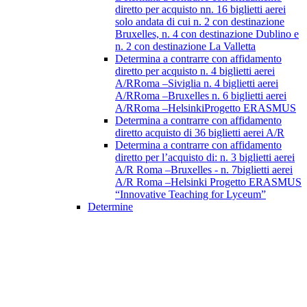
diretto per acquisto nn. 16 biglietti aerei
solo andata di cui n. 2 con destinazione
Bruxelles, n. 4 con destinazione Dublino e
n. 2 con destinazione La Valletta
Determina a contrarre con affidamento
diretto per acquisto n. 4 biglietti aerei
A/RRoma –Siviglia n. 4 biglietti aerei
A/RRoma –Bruxelles n. 6 biglietti aerei
A/RRoma –HelsinkiProgetto ERASMUS
Determina a contrarre con affidamento
diretto acquisto di 36 biglietti aerei A/R
Determina a contrarre con affidamento
diretto per l’acquisto di: n. 3 biglietti aerei
A/R Roma –Bruxelles - n. 7biglietti aerei
A/R Roma –Helsinki Progetto ERASMUS
“Innovative Teaching for Lyceum”
Determine