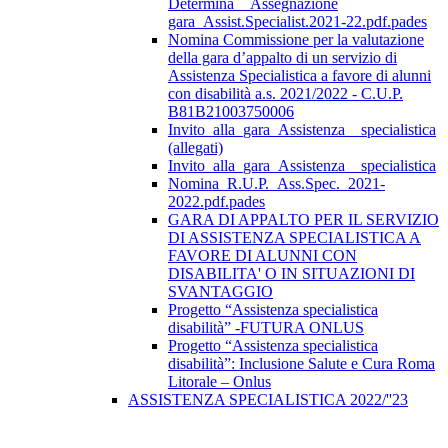
Determina__Assegnazione
gara_Assist.Specialist.2021-22.pdf.pades
Nomina Commissione per la valutazione
della gara d’appalto di un servizio di
Assistenza Specialistica a favore di alunni
con disabilità a.s. 2021/2022 - C.U.P.
B81B21003750006
Invito_alla_gara_Assistenza__specialistica
(allegati)
Invito_alla_gara_Assistenza__specialistica
Nomina_R.U.P._Ass.Spec._2021-
2022.pdf.pades
GARA DI APPALTO PER IL SERVIZIO
DI ASSISTENZA SPECIALISTICA A
FAVORE DI ALUNNI CON
DISABILITA' O IN SITUAZIONI DI
SVANTAGGIO
Progetto “Assistenza specialistica
disabilità” -FUTURA ONLUS
Progetto “Assistenza specialistica
disabilità”: Inclusione Salute e Cura Roma
Litorale – Onlus
ASSISTENZA SPECIALISTICA 2022/''23