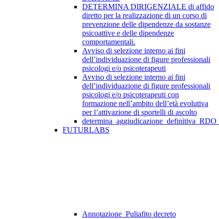
DETERMINA DIRIGENZIALE di affido
diretto per la realizzazione di un corso di
prevenzione delle dipendenze da sostanze
psicoattive e delle dipendenze
comportamentali.
Avviso di selezione interno ai fini
dell’individuazione di figure professionali
psicologi e/o psicoterapeuti
Avviso di selezione interno ai fini
dell’individuazione di figure professionali
psicologi e/o psicoterapeuti con
formazione nell’ambito dell’età evolutiva
per l’attivazione di sportelli di ascolto
determina_aggiudicazione_definitiva_RDO
FUTURLABS
Annotazione_Puliafito decreto