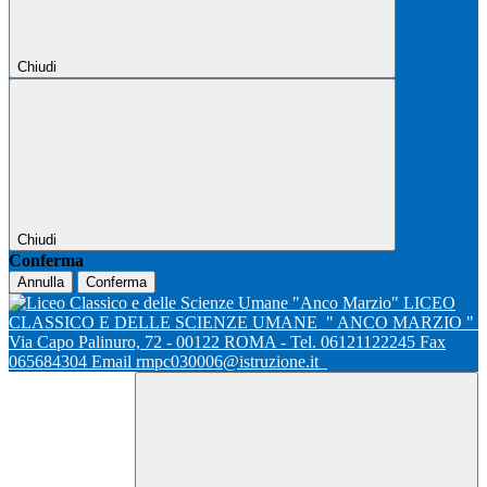
Chiudi
Chiudi
Conferma
Annulla
Conferma
LICEO
CLASSICO E DELLE SCIENZE UMANE
" ANCO MARZIO "
Via Capo Palinuro, 72 - 00122 ROMA - Tel. 06121122245 Fax
065684304 Email rmpc030006@istruzione.it