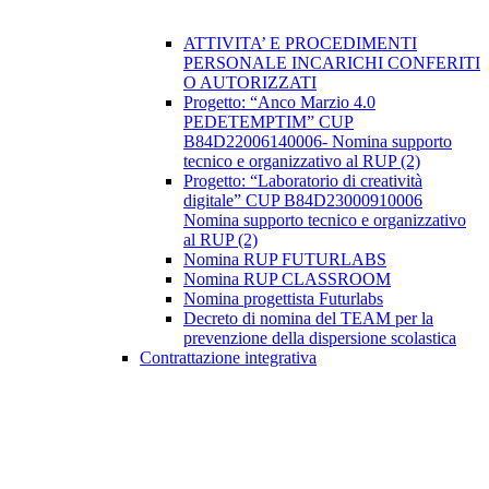
ATTIVITA’ E PROCEDIMENTI
PERSONALE INCARICHI CONFERITI
O AUTORIZZATI
Progetto: “Anco Marzio 4.0
PEDETEMPTIM” CUP
B84D22006140006- Nomina supporto
tecnico e organizzativo al RUP (2)
Progetto: “Laboratorio di creatività
digitale” CUP B84D23000910006
Nomina supporto tecnico e organizzativo
al RUP (2)
Nomina RUP FUTURLABS
Nomina RUP CLASSROOM
Nomina progettista Futurlabs
Decreto di nomina del TEAM per la
prevenzione della dispersione scolastica
Contrattazione integrativa