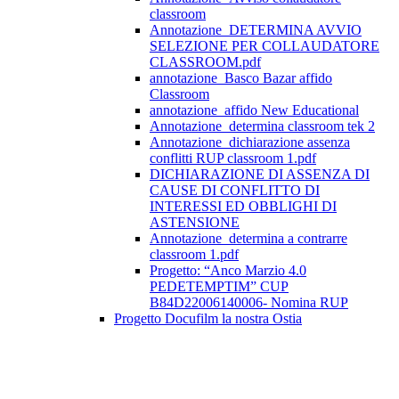
classroom
Annotazione_DETERMINA AVVIO
SELEZIONE PER COLLAUDATORE
CLASSROOM.pdf
annotazione_Basco Bazar affido
Classroom
annotazione_affido New Educational
Annotazione_determina classroom tek 2
Annotazione_dichiarazione assenza
conflitti RUP classroom 1.pdf
DICHIARAZIONE DI ASSENZA DI
CAUSE DI CONFLITTO DI
INTERESSI ED OBBLIGHI DI
ASTENSIONE
Annotazione_determina a contrarre
classroom 1.pdf
Progetto: “Anco Marzio 4.0
PEDETEMPTIM” CUP
B84D22006140006- Nomina RUP
Progetto Docufilm la nostra Ostia