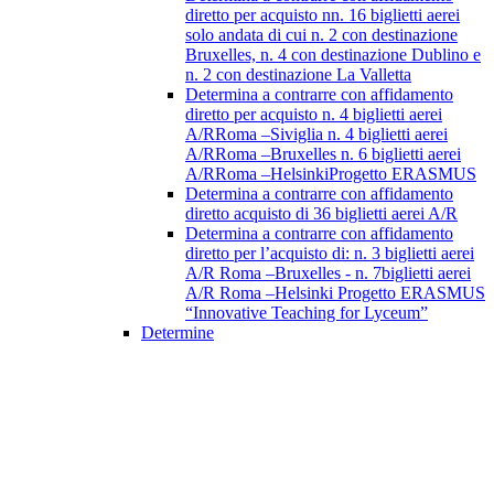
diretto per acquisto nn. 16 biglietti aerei
solo andata di cui n. 2 con destinazione
Bruxelles, n. 4 con destinazione Dublino e
n. 2 con destinazione La Valletta
Determina a contrarre con affidamento
diretto per acquisto n. 4 biglietti aerei
A/RRoma –Siviglia n. 4 biglietti aerei
A/RRoma –Bruxelles n. 6 biglietti aerei
A/RRoma –HelsinkiProgetto ERASMUS
Determina a contrarre con affidamento
diretto acquisto di 36 biglietti aerei A/R
Determina a contrarre con affidamento
diretto per l’acquisto di: n. 3 biglietti aerei
A/R Roma –Bruxelles - n. 7biglietti aerei
A/R Roma –Helsinki Progetto ERASMUS
“Innovative Teaching for Lyceum”
Determine