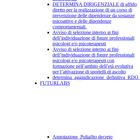
DETERMINA DIRIGENZIALE di affido
diretto per la realizzazione di un corso di
prevenzione delle dipendenze da sostanze
psicoattive e delle dipendenze
comportamentali.
Avviso di selezione interno ai fini
dell’individuazione di figure professionali
psicologi e/o psicoterapeuti
Avviso di selezione interno ai fini
dell’individuazione di figure professionali
psicologi e/o psicoterapeuti con
formazione nell’ambito dell’età evolutiva
per l’attivazione di sportelli di ascolto
determina_aggiudicazione_definitiva_RDO
FUTURLABS
Annotazione_Puliafito decreto