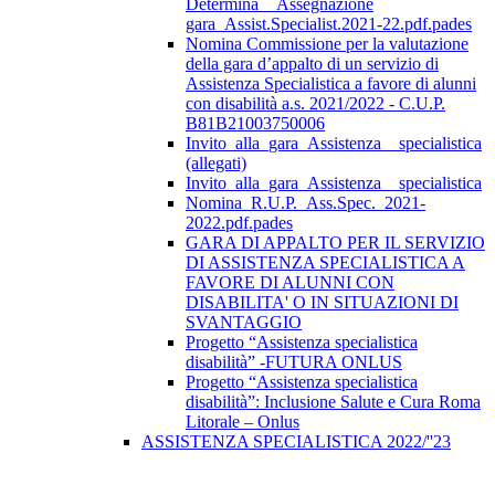
Determina__Assegnazione
gara_Assist.Specialist.2021-22.pdf.pades
Nomina Commissione per la valutazione
della gara d’appalto di un servizio di
Assistenza Specialistica a favore di alunni
con disabilità a.s. 2021/2022 - C.U.P.
B81B21003750006
Invito_alla_gara_Assistenza__specialistica
(allegati)
Invito_alla_gara_Assistenza__specialistica
Nomina_R.U.P._Ass.Spec._2021-
2022.pdf.pades
GARA DI APPALTO PER IL SERVIZIO
DI ASSISTENZA SPECIALISTICA A
FAVORE DI ALUNNI CON
DISABILITA' O IN SITUAZIONI DI
SVANTAGGIO
Progetto “Assistenza specialistica
disabilità” -FUTURA ONLUS
Progetto “Assistenza specialistica
disabilità”: Inclusione Salute e Cura Roma
Litorale – Onlus
ASSISTENZA SPECIALISTICA 2022/''23