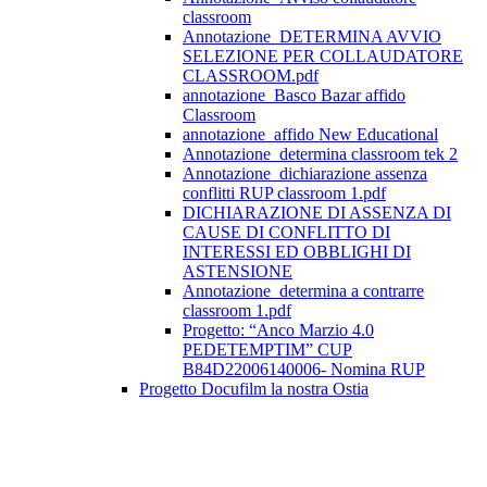
classroom
Annotazione_DETERMINA AVVIO
SELEZIONE PER COLLAUDATORE
CLASSROOM.pdf
annotazione_Basco Bazar affido
Classroom
annotazione_affido New Educational
Annotazione_determina classroom tek 2
Annotazione_dichiarazione assenza
conflitti RUP classroom 1.pdf
DICHIARAZIONE DI ASSENZA DI
CAUSE DI CONFLITTO DI
INTERESSI ED OBBLIGHI DI
ASTENSIONE
Annotazione_determina a contrarre
classroom 1.pdf
Progetto: “Anco Marzio 4.0
PEDETEMPTIM” CUP
B84D22006140006- Nomina RUP
Progetto Docufilm la nostra Ostia