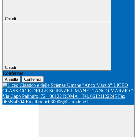
Chiudi
Chiudi
Conferma
Annulla
Conferma
LICEO
CLASSICO E DELLE SCIENZE UMANE
" ANCO MARZIO "
Via Capo Palinuro, 72 - 00122 ROMA - Tel. 06121122245 Fax
065684304 Email rmpc030006@istruzione.it