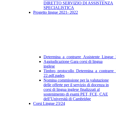
DIRETTO SERVIZIO DI ASSISTENZA
SPECIALISTICA
Progetto lingue 2021- 2022
Determina_a_contrarre_Assistente_Lingue
Aggiudicazione Gara corsi di lingua
inglese
Timbro_protocollo_Determina_a_contrarre
22.pdf.pades
Nomina commissione per la valutazione
delle offerte per il servizio di docenza in
corsi di lingua inglese finalizzati al
sostenimento di esami PET, FCE, CAE
dell’Università di Cambridge
Corsi Lingue 23/24