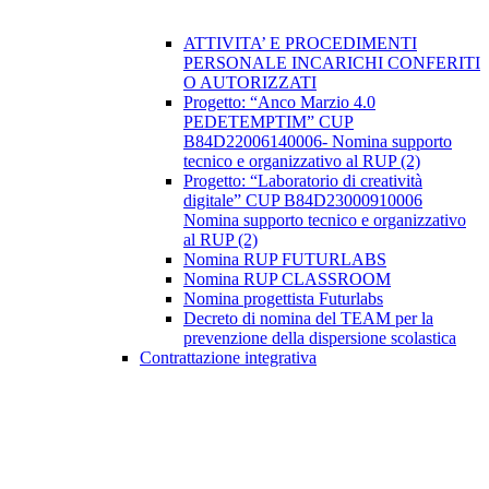
ATTIVITA’ E PROCEDIMENTI
PERSONALE INCARICHI CONFERITI
O AUTORIZZATI
Progetto: “Anco Marzio 4.0
PEDETEMPTIM” CUP
B84D22006140006- Nomina supporto
tecnico e organizzativo al RUP (2)
Progetto: “Laboratorio di creatività
digitale” CUP B84D23000910006
Nomina supporto tecnico e organizzativo
al RUP (2)
Nomina RUP FUTURLABS
Nomina RUP CLASSROOM
Nomina progettista Futurlabs
Decreto di nomina del TEAM per la
prevenzione della dispersione scolastica
Contrattazione integrativa