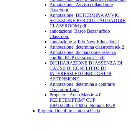
Annotazione_Avviso collaudatore
classroom
Annotazione_DETERMINA AVVIO
SELEZIONE PER COLLAUDATORE
CLASSROOM.pdf
annotazione_Basco Bazar affido
Classroom
annotazione_affido New Educational
Annotazione_determina classroom tek 2
Annotazione_dichiarazione assenza
conflitti RUP classroom 1.pdf
DICHIARAZIONE DI ASSENZA DI
CAUSE DI CONFLITTO DI
INTERESSI ED OBBLIGHI DI
ASTENSIONE
Annotazione_determina a contrarre
classroom 1.pdf
Progetto: “Anco Marzio 4.0
PEDETEMPTIM” CUP
B84D22006140006- Nomina RUP
Progetto Docufilm la nostra Ostia