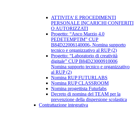
ATTIVITA’ E PROCEDIMENTI
PERSONALE INCARICHI CONFERITI
O AUTORIZZATI
Progetto: “Anco Marzio 4.0
PEDETEMPTIM” CUP
B84D22006140006- Nomina supporto
tecnico e organizzativo al RUP (2)
Progetto: “Laboratorio di creatività
digitale” CUP B84D23000910006
Nomina supporto tecnico e organizzativo
al RUP (2)
Nomina RUP FUTURLABS
Nomina RUP CLASSROOM
Nomina progettista Futurlabs
Decreto di nomina del TEAM per la
prevenzione della dispersione scolastica
Contrattazione integrativa