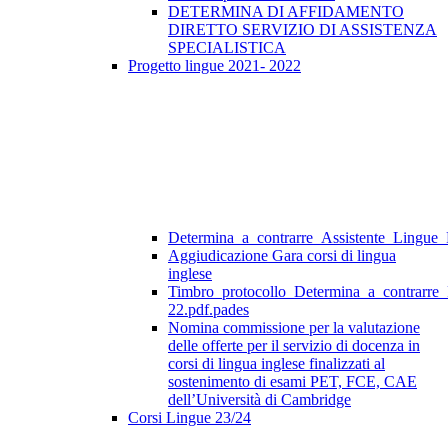
DETERMINA DI AFFIDAMENTO
DIRETTO SERVIZIO DI ASSISTENZA
SPECIALISTICA
Progetto lingue 2021- 2022
Determina_a_contrarre_Assistente_Lingue
Aggiudicazione Gara corsi di lingua
inglese
Timbro_protocollo_Determina_a_contrarre
22.pdf.pades
Nomina commissione per la valutazione
delle offerte per il servizio di docenza in
corsi di lingua inglese finalizzati al
sostenimento di esami PET, FCE, CAE
dell’Università di Cambridge
Corsi Lingue 23/24