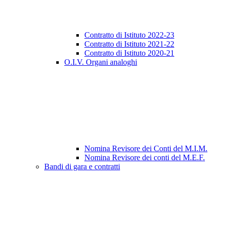
Contratto di Istituto 2022-23
Contratto di Istituto 2021-22
Contratto di Istituto 2020-21
O.I.V. Organi analoghi
Nomina Revisore dei Conti del M.I.M.
Nomina Revisore dei conti del M.E.F.
Bandi di gara e contratti