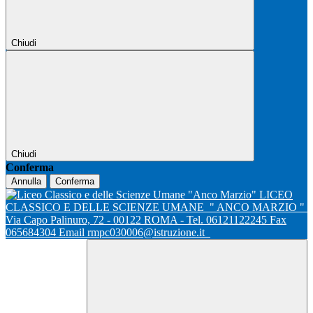
Chiudi
Chiudi
Conferma
Annulla
Conferma
LICEO
CLASSICO E DELLE SCIENZE UMANE
" ANCO MARZIO "
Via Capo Palinuro, 72 - 00122 ROMA - Tel. 06121122245 Fax
065684304 Email rmpc030006@istruzione.it