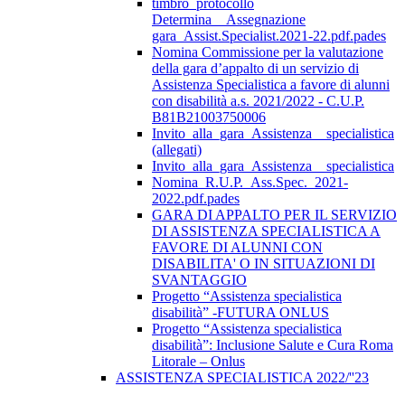
timbro_protocollo
Determina__Assegnazione
gara_Assist.Specialist.2021-22.pdf.pades
Nomina Commissione per la valutazione
della gara d’appalto di un servizio di
Assistenza Specialistica a favore di alunni
con disabilità a.s. 2021/2022 - C.U.P.
B81B21003750006
Invito_alla_gara_Assistenza__specialistica
(allegati)
Invito_alla_gara_Assistenza__specialistica
Nomina_R.U.P._Ass.Spec._2021-
2022.pdf.pades
GARA DI APPALTO PER IL SERVIZIO
DI ASSISTENZA SPECIALISTICA A
FAVORE DI ALUNNI CON
DISABILITA' O IN SITUAZIONI DI
SVANTAGGIO
Progetto “Assistenza specialistica
disabilità” -FUTURA ONLUS
Progetto “Assistenza specialistica
disabilità”: Inclusione Salute e Cura Roma
Litorale – Onlus
ASSISTENZA SPECIALISTICA 2022/''23