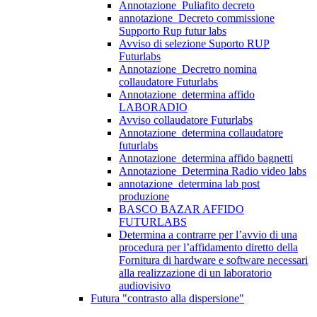
Annotazione_Puliafito decreto
annotazione_Decreto commissione
Supporto Rup futur labs
Avviso di selezione Suporto RUP
Futurlabs
Annotazione_Decretro nomina
collaudatore Futurlabs
Annotazione_determina affido
LABORADIO
Avviso collaudatore Futurlabs
Annotazione_determina collaudatore
futurlabs
Annotazione_determina affido bagnetti
Annotazione_Determina Radio video labs
annotazione_determina lab post
produzione
BASCO BAZAR AFFIDO
FUTURLABS
Determina a contrarre per l’avvio di una
procedura per l’affidamento diretto della
Fornitura di hardware e software necessari
alla realizzazione di un laboratorio
audiovisivo
Futura "contrasto alla dispersione"