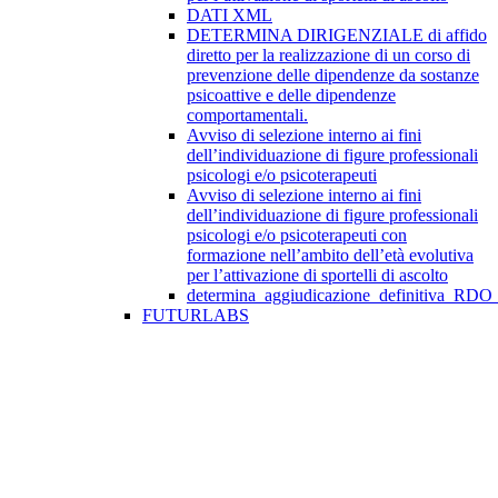
DATI XML
DETERMINA DIRIGENZIALE di affido
diretto per la realizzazione di un corso di
prevenzione delle dipendenze da sostanze
psicoattive e delle dipendenze
comportamentali.
Avviso di selezione interno ai fini
dell’individuazione di figure professionali
psicologi e/o psicoterapeuti
Avviso di selezione interno ai fini
dell’individuazione di figure professionali
psicologi e/o psicoterapeuti con
formazione nell’ambito dell’età evolutiva
per l’attivazione di sportelli di ascolto
determina_aggiudicazione_definitiva_RDO
FUTURLABS