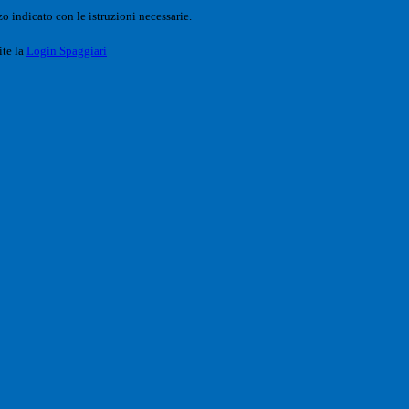
o indicato con le istruzioni necessarie.
ite la
Login Spaggiari