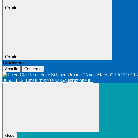
Chiudi
Chiudi
Conferma
Annulla
Conferma
LICEO CL
065684304 Email rmpc030006@istruzione.it
close