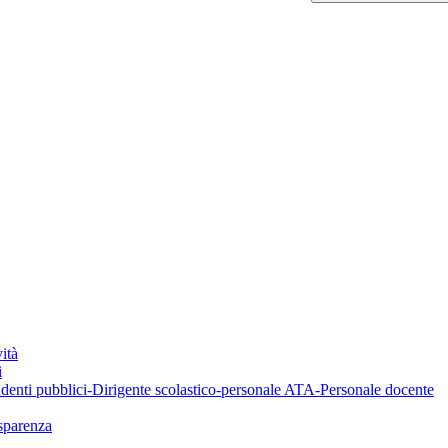
ità
i
denti pubblici-Dirigente scolastico-personale ATA-Personale docente
asparenza