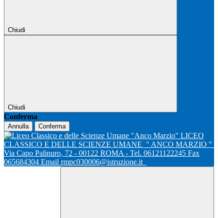
Chiudi
Chiudi
Conferma
Annulla
Conferma
LICEO
CLASSICO E DELLE SCIENZE UMANE
" ANCO MARZIO "
Via Capo Palinuro, 72 - 00122 ROMA - Tel. 06121122245 Fax
065684304 Email rmpc030006@istruzione.it