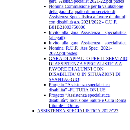
gara_Assist.Specialist.2021-22.pdf.pades
Nomina Commissione per la valutazione
della gara d’appalto di un servizio di
Assistenza Specialistica a favore di alunni
con disabilità a.s. 2021/2022 - C.U.P.
B81B21003750006
Invito_alla_gara_Assistenza__specialistica
(allegati)
Invito_alla_gara_Assistenza__specialistica
Nomina_R.U.P._Ass.Spec._2021-
2022.pdf.pades
GARA DI APPALTO PER IL SERVIZIO
DI ASSISTENZA SPECIALISTICA A
FAVORE DI ALUNNI CON
DISABILITA' O IN SITUAZIONI DI
SVANTAGGIO
Progetto “Assistenza specialistica
disabilità” -FUTURA ONLUS
Progetto “Assistenza specialistica
disabilità”: Inclusione Salute e Cura Roma
Litorale – Onlus
ASSISTENZA SPECIALISTICA 2022/''23