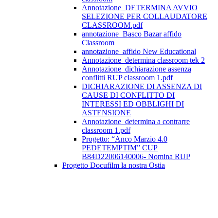
Annotazione_DETERMINA AVVIO
SELEZIONE PER COLLAUDATORE
CLASSROOM.pdf
annotazione_Basco Bazar affido
Classroom
annotazione_affido New Educational
Annotazione_determina classroom tek 2
Annotazione_dichiarazione assenza
conflitti RUP classroom 1.pdf
DICHIARAZIONE DI ASSENZA DI
CAUSE DI CONFLITTO DI
INTERESSI ED OBBLIGHI DI
ASTENSIONE
Annotazione_determina a contrarre
classroom 1.pdf
Progetto: “Anco Marzio 4.0
PEDETEMPTIM” CUP
B84D22006140006- Nomina RUP
Progetto Docufilm la nostra Ostia