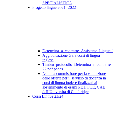
SPECIALISTICA
Progetto lingue 2021- 2022
Determina_a_contrarre_Assistente_Lingue
Aggiudicazione Gara corsi di lingua
inglese
Timbro_protocollo_Determina_a_contrarre
22.pdf.pades
Nomina commissione per la valutazione
delle offerte per il servizio di docenza in
corsi di lingua inglese finalizzati al
sostenimento di esami PET, FCE, CAE
dell’Università di Cambridge
Corsi Lingue 23/24