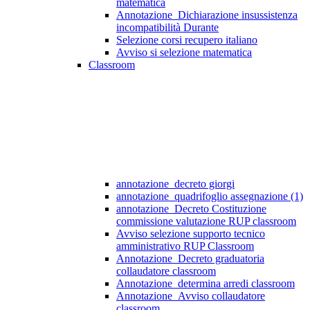
matematica
Annotazione_Dichiarazione insussistenza
incompatibilità Durante
Selezione corsi recupero italiano
Avviso si selezione matematica
Classroom
annotazione_decreto giorgi
annotazione_quadrifoglio assegnazione (1)
annotazione_Decreto Costituzione
commissione valutazione RUP classroom
Avviso selezione supporto tecnico
amministrativo RUP Classroom
Annotazione_Decreto graduatoria
collaudatore classroom
Annotazione_determina arredi classroom
Annotazione_Avviso collaudatore
classroom