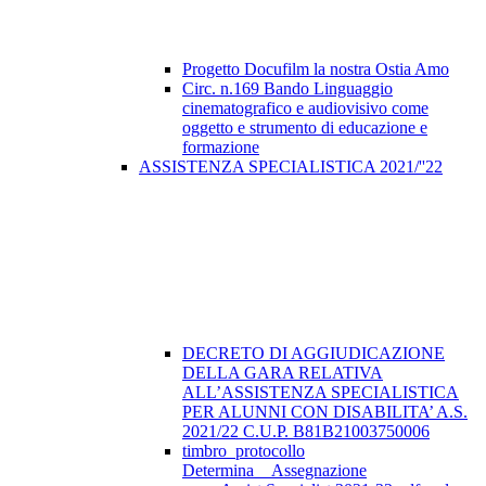
Progetto Docufilm la nostra Ostia Amo
Circ. n.169 Bando Linguaggio
cinematografico e audiovisivo come
oggetto e strumento di educazione e
formazione
ASSISTENZA SPECIALISTICA 2021/''22
DECRETO DI AGGIUDICAZIONE
DELLA GARA RELATIVA
ALL’ASSISTENZA SPECIALISTICA
PER ALUNNI CON DISABILITA’ A.S.
2021/22 C.U.P. B81B21003750006
timbro_protocollo
Determina__Assegnazione