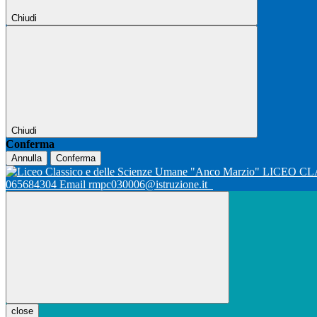
Chiudi
Chiudi
Conferma
Annulla
Conferma
LICEO CL
065684304 Email rmpc030006@istruzione.it
close