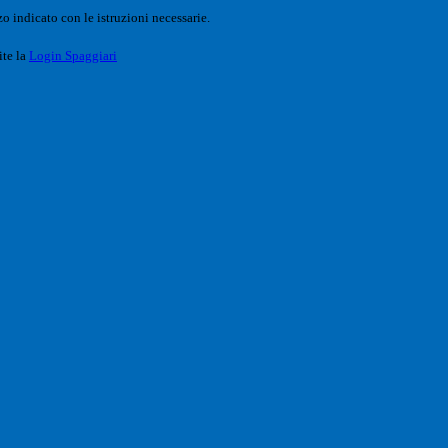
o indicato con le istruzioni necessarie.
ite la
Login Spaggiari