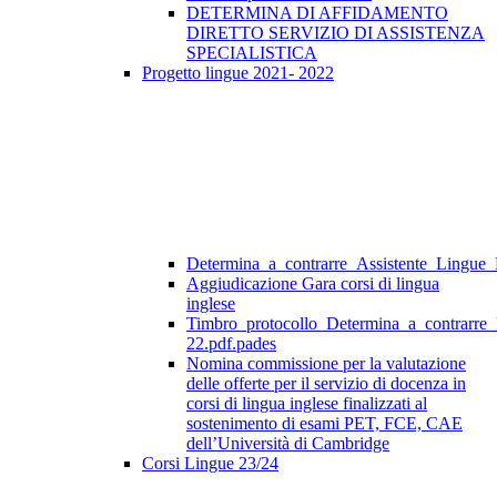
DETERMINA DI AFFIDAMENTO
DIRETTO SERVIZIO DI ASSISTENZA
SPECIALISTICA
Progetto lingue 2021- 2022
Determina_a_contrarre_Assistente_Lingue
Aggiudicazione Gara corsi di lingua
inglese
Timbro_protocollo_Determina_a_contrarre
22.pdf.pades
Nomina commissione per la valutazione
delle offerte per il servizio di docenza in
corsi di lingua inglese finalizzati al
sostenimento di esami PET, FCE, CAE
dell’Università di Cambridge
Corsi Lingue 23/24