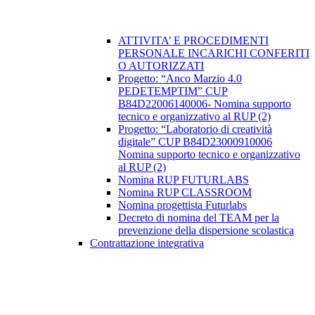
ATTIVITA’ E PROCEDIMENTI
PERSONALE INCARICHI CONFERITI
O AUTORIZZATI
Progetto: “Anco Marzio 4.0
PEDETEMPTIM” CUP
B84D22006140006- Nomina supporto
tecnico e organizzativo al RUP (2)
Progetto: “Laboratorio di creatività
digitale” CUP B84D23000910006
Nomina supporto tecnico e organizzativo
al RUP (2)
Nomina RUP FUTURLABS
Nomina RUP CLASSROOM
Nomina progettista Futurlabs
Decreto di nomina del TEAM per la
prevenzione della dispersione scolastica
Contrattazione integrativa