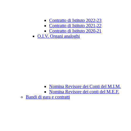
Contratto di Istituto 2022-23
Contratto di Istituto 2021-22
Contratto di Istituto 2020-21
O.I.V. Organi analoghi
Nomina Revisore dei Conti del M.I.M.
Nomina Revisore dei conti del M.E.F.
Bandi di gara e contratti