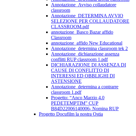
Annotazione_Avviso collaudatore
classroom
Annotazione_DETERMINA AVVIO
SELEZIONE PER COLLAUDATORE
CLASSROOM.pdf
annotazione_Basco Bazar affido
Classroom
annotazione_affido New Educational
Annotazione_determina classroom tek 2
Annotazione_dichiarazione assenza
conflitti RUP classroom 1.pdf
DICHIARAZIONE DI ASSENZA DI
CAUSE DI CONFLITTO DI
INTERESSI ED OBBLIGHI DI
ASTENSIONE
Annotazione_determina a contrarre
classroom 1.pdf
Progetto: “Anco Marzio 4.0
PEDETEMPTIM” CUP
B84D22006140006- Nomina RUP
Progetto Docufilm la nostra Ostia