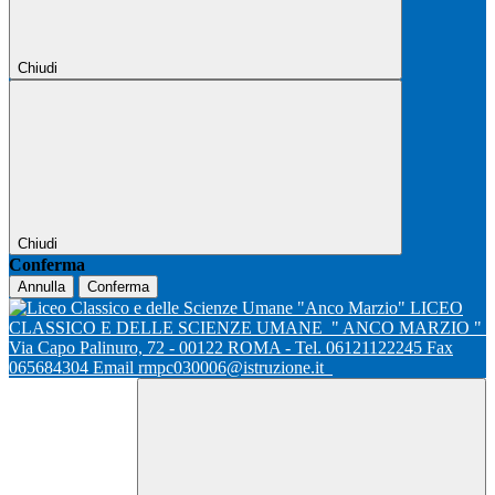
Chiudi
Chiudi
Conferma
Annulla
Conferma
LICEO
CLASSICO E DELLE SCIENZE UMANE
" ANCO MARZIO "
Via Capo Palinuro, 72 - 00122 ROMA - Tel. 06121122245 Fax
065684304 Email rmpc030006@istruzione.it