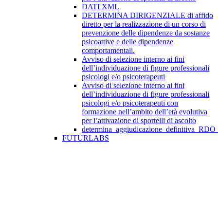
DATI XML
DETERMINA DIRIGENZIALE di affido
diretto per la realizzazione di un corso di
prevenzione delle dipendenze da sostanze
psicoattive e delle dipendenze
comportamentali.
Avviso di selezione interno ai fini
dell’individuazione di figure professionali
psicologi e/o psicoterapeuti
Avviso di selezione interno ai fini
dell’individuazione di figure professionali
psicologi e/o psicoterapeuti con
formazione nell’ambito dell’età evolutiva
per l’attivazione di sportelli di ascolto
determina_aggiudicazione_definitiva_RDO
FUTURLABS