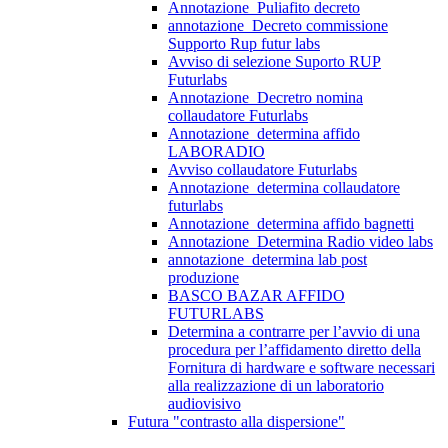
Annotazione_Puliafito decreto
annotazione_Decreto commissione
Supporto Rup futur labs
Avviso di selezione Suporto RUP
Futurlabs
Annotazione_Decretro nomina
collaudatore Futurlabs
Annotazione_determina affido
LABORADIO
Avviso collaudatore Futurlabs
Annotazione_determina collaudatore
futurlabs
Annotazione_determina affido bagnetti
Annotazione_Determina Radio video labs
annotazione_determina lab post
produzione
BASCO BAZAR AFFIDO
FUTURLABS
Determina a contrarre per l’avvio di una
procedura per l’affidamento diretto della
Fornitura di hardware e software necessari
alla realizzazione di un laboratorio
audiovisivo
Futura "contrasto alla dispersione"