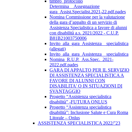
timbro_protocollo
Determina__Assegnazione
gara_Assist.Specialist.2021-22.pdf.pades
Nomina Commissione per la valutazione
della gara d’appalto di un servizio di
Assistenza Specialistica a favore di alunni
con disabilità a.s. 2021/2022 - C.U.P.
B81B21003750006
Invito_alla_gara_Assistenza__specialistica
(allegati)
Invito_alla_gara_Assistenza__specialistica
Nomina_R.U.P._Ass.Spec._2021-
2022.pdf.pades
GARA DI APPALTO PER IL SERVIZIO
DI ASSISTENZA SPECIALISTICA A
FAVORE DI ALUNNI CON
DISABILITA' O IN SITUAZIONI DI
SVANTAGGIO
Progetto “Assistenza specialistica
disabilità” -FUTURA ONLUS
Progetto “Assistenza specialistica
disabilità”: Inclusione Salute e Cura Roma
Litorale – Onlus
ASSISTENZA SPECIALISTICA 2022/''23