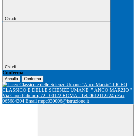
Chiudi
Chiudi
Conferma
Annulla
Conferma
LICEO
CLASSICO E DELLE SCIENZE UMANE
" ANCO MARZIO "
Via Capo Palinuro, 72 - 00122 ROMA - Tel. 06121122245 Fax
065684304 Email rmpc030006@istruzione.it