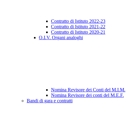
Contratto di Istituto 2022-23
Contratto di Istituto 2021-22
Contratto di Istituto 2020-21
O.I.V. Organi analoghi
Nomina Revisore dei Conti del M.I.M.
Nomina Revisore dei conti del M.E.F.
Bandi di gara e contratti