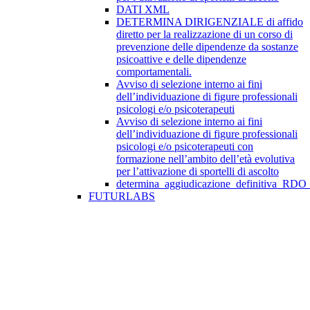
DATI XML
DETERMINA DIRIGENZIALE di affido
diretto per la realizzazione di un corso di
prevenzione delle dipendenze da sostanze
psicoattive e delle dipendenze
comportamentali.
Avviso di selezione interno ai fini
dell’individuazione di figure professionali
psicologi e/o psicoterapeuti
Avviso di selezione interno ai fini
dell’individuazione di figure professionali
psicologi e/o psicoterapeuti con
formazione nell’ambito dell’età evolutiva
per l’attivazione di sportelli di ascolto
determina_aggiudicazione_definitiva_RDO
FUTURLABS