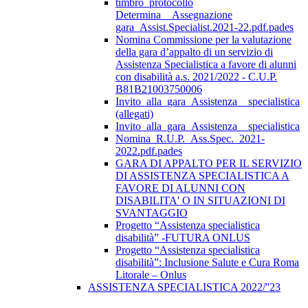
timbro_protocollo
Determina__Assegnazione
gara_Assist.Specialist.2021-22.pdf.pades
Nomina Commissione per la valutazione
della gara d’appalto di un servizio di
Assistenza Specialistica a favore di alunni
con disabilità a.s. 2021/2022 - C.U.P.
B81B21003750006
Invito_alla_gara_Assistenza__specialistica
(allegati)
Invito_alla_gara_Assistenza__specialistica
Nomina_R.U.P._Ass.Spec._2021-
2022.pdf.pades
GARA DI APPALTO PER IL SERVIZIO
DI ASSISTENZA SPECIALISTICA A
FAVORE DI ALUNNI CON
DISABILITA' O IN SITUAZIONI DI
SVANTAGGIO
Progetto “Assistenza specialistica
disabilità” -FUTURA ONLUS
Progetto “Assistenza specialistica
disabilità”: Inclusione Salute e Cura Roma
Litorale – Onlus
ASSISTENZA SPECIALISTICA 2022/''23