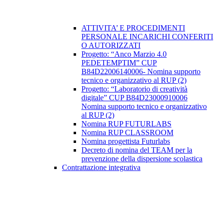
ATTIVITA’ E PROCEDIMENTI
PERSONALE INCARICHI CONFERITI
O AUTORIZZATI
Progetto: “Anco Marzio 4.0
PEDETEMPTIM” CUP
B84D22006140006- Nomina supporto
tecnico e organizzativo al RUP (2)
Progetto: “Laboratorio di creatività
digitale” CUP B84D23000910006
Nomina supporto tecnico e organizzativo
al RUP (2)
Nomina RUP FUTURLABS
Nomina RUP CLASSROOM
Nomina progettista Futurlabs
Decreto di nomina del TEAM per la
prevenzione della dispersione scolastica
Contrattazione integrativa