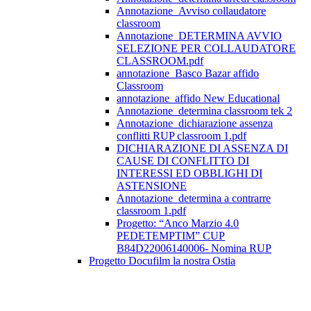
Annotazione_Avviso collaudatore
classroom
Annotazione_DETERMINA AVVIO
SELEZIONE PER COLLAUDATORE
CLASSROOM.pdf
annotazione_Basco Bazar affido
Classroom
annotazione_affido New Educational
Annotazione_determina classroom tek 2
Annotazione_dichiarazione assenza
conflitti RUP classroom 1.pdf
DICHIARAZIONE DI ASSENZA DI
CAUSE DI CONFLITTO DI
INTERESSI ED OBBLIGHI DI
ASTENSIONE
Annotazione_determina a contrarre
classroom 1.pdf
Progetto: “Anco Marzio 4.0
PEDETEMPTIM” CUP
B84D22006140006- Nomina RUP
Progetto Docufilm la nostra Ostia