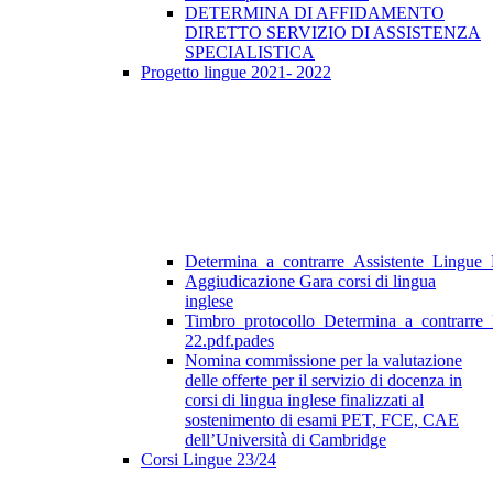
DETERMINA DI AFFIDAMENTO
DIRETTO SERVIZIO DI ASSISTENZA
SPECIALISTICA
Progetto lingue 2021- 2022
Determina_a_contrarre_Assistente_Lingue
Aggiudicazione Gara corsi di lingua
inglese
Timbro_protocollo_Determina_a_contrarre
22.pdf.pades
Nomina commissione per la valutazione
delle offerte per il servizio di docenza in
corsi di lingua inglese finalizzati al
sostenimento di esami PET, FCE, CAE
dell’Università di Cambridge
Corsi Lingue 23/24