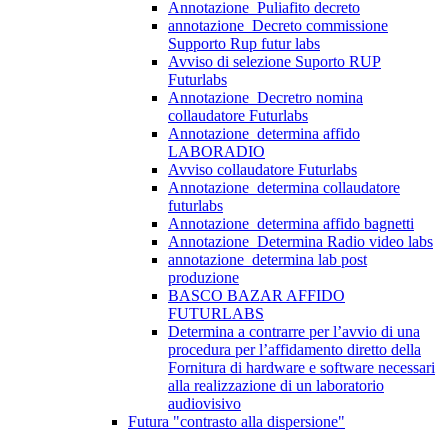
Annotazione_Puliafito decreto
annotazione_Decreto commissione
Supporto Rup futur labs
Avviso di selezione Suporto RUP
Futurlabs
Annotazione_Decretro nomina
collaudatore Futurlabs
Annotazione_determina affido
LABORADIO
Avviso collaudatore Futurlabs
Annotazione_determina collaudatore
futurlabs
Annotazione_determina affido bagnetti
Annotazione_Determina Radio video labs
annotazione_determina lab post
produzione
BASCO BAZAR AFFIDO
FUTURLABS
Determina a contrarre per l’avvio di una
procedura per l’affidamento diretto della
Fornitura di hardware e software necessari
alla realizzazione di un laboratorio
audiovisivo
Futura "contrasto alla dispersione"