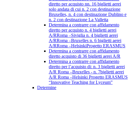
diretto per acquisto nn. 16 biglietti aerei
solo andata di cui n. 2 con destinazione
Bruxelles, n. 4 con destinazione Dublino e
n. 2 con destinazione La Valletta
Determina a contrarre con affidamento
diretto per acquisto n. 4 biglietti aerei
A/RRoma –Siviglia n. 4 biglietti aerei
A/RRoma –Bruxelles n. 6 biglietti aerei
A/RRoma –HelsinkiProgetto ERASMUS
Determina a contrarre con affidamento
diretto acquisto di 36 biglietti aerei A/R
Determina a contrarre con affidamento
diretto per l’acquisto di: n. 3 biglietti aerei
A/R Roma –Bruxelles - n. 7biglietti aerei
A/R Roma –Helsinki Progetto ERASMUS
“Innovative Teaching for Lyceum”
Determine