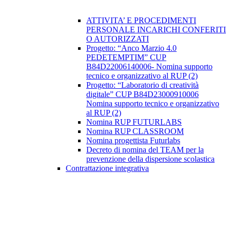
ATTIVITA’ E PROCEDIMENTI
PERSONALE INCARICHI CONFERITI
O AUTORIZZATI
Progetto: “Anco Marzio 4.0
PEDETEMPTIM” CUP
B84D22006140006- Nomina supporto
tecnico e organizzativo al RUP (2)
Progetto: “Laboratorio di creatività
digitale” CUP B84D23000910006
Nomina supporto tecnico e organizzativo
al RUP (2)
Nomina RUP FUTURLABS
Nomina RUP CLASSROOM
Nomina progettista Futurlabs
Decreto di nomina del TEAM per la
prevenzione della dispersione scolastica
Contrattazione integrativa