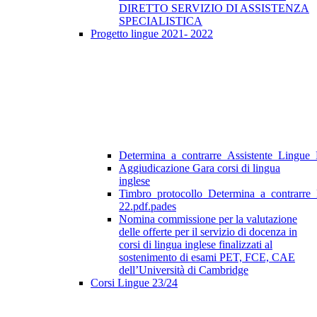
DIRETTO SERVIZIO DI ASSISTENZA
SPECIALISTICA
Progetto lingue 2021- 2022
Determina_a_contrarre_Assistente_Lingue
Aggiudicazione Gara corsi di lingua
inglese
Timbro_protocollo_Determina_a_contrarre
22.pdf.pades
Nomina commissione per la valutazione
delle offerte per il servizio di docenza in
corsi di lingua inglese finalizzati al
sostenimento di esami PET, FCE, CAE
dell’Università di Cambridge
Corsi Lingue 23/24