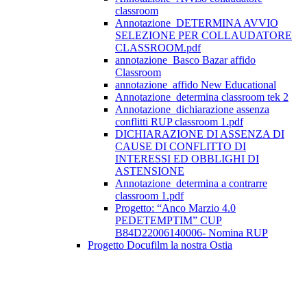
classroom
Annotazione_DETERMINA AVVIO
SELEZIONE PER COLLAUDATORE
CLASSROOM.pdf
annotazione_Basco Bazar affido
Classroom
annotazione_affido New Educational
Annotazione_determina classroom tek 2
Annotazione_dichiarazione assenza
conflitti RUP classroom 1.pdf
DICHIARAZIONE DI ASSENZA DI
CAUSE DI CONFLITTO DI
INTERESSI ED OBBLIGHI DI
ASTENSIONE
Annotazione_determina a contrarre
classroom 1.pdf
Progetto: “Anco Marzio 4.0
PEDETEMPTIM” CUP
B84D22006140006- Nomina RUP
Progetto Docufilm la nostra Ostia