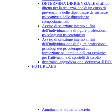
DETERMINA DIRIGENZIALE di affido
diretto per la realizzazione di un corso di
prevenzione delle dipendenze da sostanze
psicoattive e delle dipendenze
comportamentali.
Avviso di selezione interno ai fini
dell’individuazione di figure professionali
psicologi e/o psicoterapeuti
Avviso di selezione interno ai fini
dell’individuazione di figure professionali
psicologi e/o psicoterapeuti con
formazione nell’ambito dell’età evolutiva
per l’attivazione di sportelli di ascolto
determina_aggiudicazione_definitiva_RDO
FUTURLABS
Annotazione_Puliafito decreto