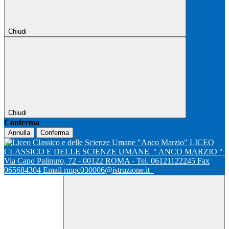
Chiudi
Chiudi
Conferma
Annulla
Conferma
LICEO
CLASSICO E DELLE SCIENZE UMANE
" ANCO MARZIO "
Via Capo Palinuro, 72 - 00122 ROMA - Tel. 06121122245 Fax
065684304 Email rmpc030006@istruzione.it