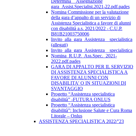
Determina__Assegnazione
gara_Assist.Specialist.2021-22.pdf.pades
Nomina Commissione per la valutazione
della gara d’appalto di un servizio di
Assistenza Specialistica a favore di alunni
con disabilità a.s. 2021/2022 - C.U.P.
B81B21003750006
Invito_alla_gara_Assistenza__specialistica
(allegati)
Invito_alla_gara_Assistenza__specialistica
Nomina_R.U.P._Ass.Spec._2021-
2022.pdf.pades
GARA DI APPALTO PER IL SERVIZIO
DI ASSISTENZA SPECIALISTICA A
FAVORE DI ALUNNI CON
DISABILITA' O IN SITUAZIONI DI
SVANTAGGIO
Progetto “Assistenza specialistica
disabilità” -FUTURA ONLUS
Progetto “Assistenza specialistica
disabilità”: Inclusione Salute e Cura Roma
Litorale – Onlus
ASSISTENZA SPECIALISTICA 2022/''23