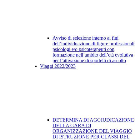
Avviso di selezione interno ai fini
dell’individuazione di figure professionali
psicologi e/o psicoterapeuti con
formazione nell’ambito dell’età evolutiva
per l’attivazione di sportelli di ascolto
Viaggi 2022/2023
DETERMINA DI AGGIUDICAZIONE
DELLA GARA DI
ORGANIZZAZIONE DEL VIAGGIO
DI ISTRUZIONE PER CLASSI DEL