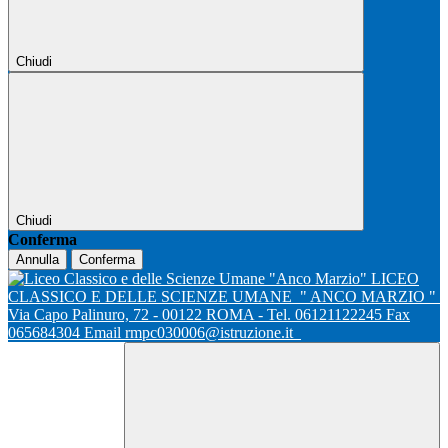
Chiudi
Chiudi
Conferma
Annulla
Conferma
LICEO
CLASSICO E DELLE SCIENZE UMANE
" ANCO MARZIO "
Via Capo Palinuro, 72 - 00122 ROMA - Tel. 06121122245 Fax
065684304 Email rmpc030006@istruzione.it