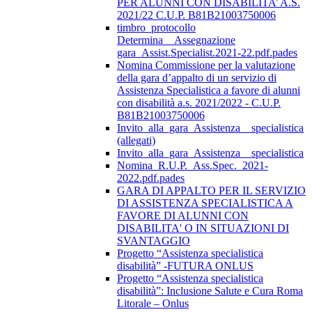
PER ALUNNI CON DISABILITA’ A.S.
2021/22 C.U.P. B81B21003750006
timbro_protocollo
Determina__Assegnazione
gara_Assist.Specialist.2021-22.pdf.pades
Nomina Commissione per la valutazione
della gara d’appalto di un servizio di
Assistenza Specialistica a favore di alunni
con disabilità a.s. 2021/2022 - C.U.P.
B81B21003750006
Invito_alla_gara_Assistenza__specialistica
(allegati)
Invito_alla_gara_Assistenza__specialistica
Nomina_R.U.P._Ass.Spec._2021-
2022.pdf.pades
GARA DI APPALTO PER IL SERVIZIO
DI ASSISTENZA SPECIALISTICA A
FAVORE DI ALUNNI CON
DISABILITA' O IN SITUAZIONI DI
SVANTAGGIO
Progetto “Assistenza specialistica
disabilità” -FUTURA ONLUS
Progetto “Assistenza specialistica
disabilità”: Inclusione Salute e Cura Roma
Litorale – Onlus