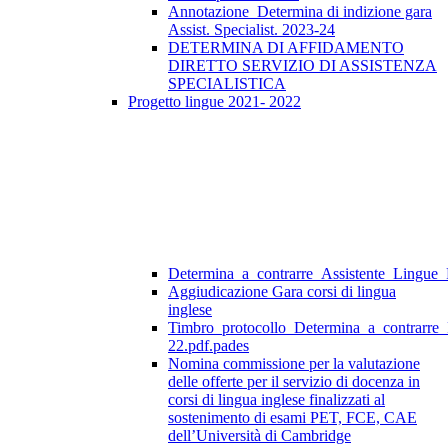
Annotazione_Determina di indizione gara
Assist. Specialist. 2023-24
DETERMINA DI AFFIDAMENTO
DIRETTO SERVIZIO DI ASSISTENZA
SPECIALISTICA
Progetto lingue 2021- 2022
Determina_a_contrarre_Assistente_Lingue
Aggiudicazione Gara corsi di lingua
inglese
Timbro_protocollo_Determina_a_contrarre
22.pdf.pades
Nomina commissione per la valutazione
delle offerte per il servizio di docenza in
corsi di lingua inglese finalizzati al
sostenimento di esami PET, FCE, CAE
dell’Università di Cambridge