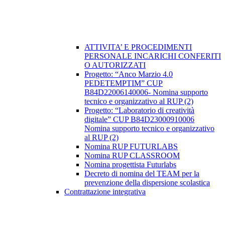
ATTIVITA’ E PROCEDIMENTI
PERSONALE INCARICHI CONFERITI
O AUTORIZZATI
Progetto: “Anco Marzio 4.0
PEDETEMPTIM” CUP
B84D22006140006- Nomina supporto
tecnico e organizzativo al RUP (2)
Progetto: “Laboratorio di creatività
digitale” CUP B84D23000910006
Nomina supporto tecnico e organizzativo
al RUP (2)
Nomina RUP FUTURLABS
Nomina RUP CLASSROOM
Nomina progettista Futurlabs
Decreto di nomina del TEAM per la
prevenzione della dispersione scolastica
Contrattazione integrativa