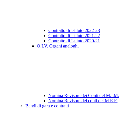
Contratto di Istituto 2022-23
Contratto di Istituto 2021-22
Contratto di Istituto 2020-21
O.I.V. Organi analoghi
Nomina Revisore dei Conti del M.I.M.
Nomina Revisore dei conti del M.E.F.
Bandi di gara e contratti