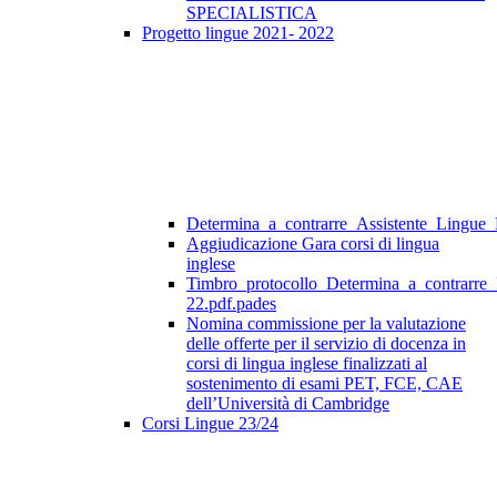
SPECIALISTICA
Progetto lingue 2021- 2022
Determina_a_contrarre_Assistente_Lingue
Aggiudicazione Gara corsi di lingua
inglese
Timbro_protocollo_Determina_a_contrarre
22.pdf.pades
Nomina commissione per la valutazione
delle offerte per il servizio di docenza in
corsi di lingua inglese finalizzati al
sostenimento di esami PET, FCE, CAE
dell’Università di Cambridge
Corsi Lingue 23/24