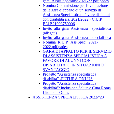
gara_Assist.Specialist.2021-22.pdf.pades
Nomina Commissione per la valutazione
della gara d’appalto di un servizio di
Assistenza Specialistica a favore di alunni
con disabilità a.s. 2021/2022 - C.U.P.
B81B21003750006
Invito_alla_gara_Assistenza__specialistica
(allegati)
Invito_alla_gara_Assistenza__specialistica
Nomina_R.U.P._Ass.Spec._2021-
2022.pdf.pades
GARA DI APPALTO PER IL SERVIZIO
DI ASSISTENZA SPECIALISTICA A
FAVORE DI ALUNNI CON
DISABILITA' O IN SITUAZIONI DI
SVANTAGGIO
Progetto “Assistenza specialistica
disabilità” -FUTURA ONLUS
Progetto “Assistenza specialistica
disabilità”: Inclusione Salute e Cura Roma
Litorale – Onlus
ASSISTENZA SPECIALISTICA 2022/''23