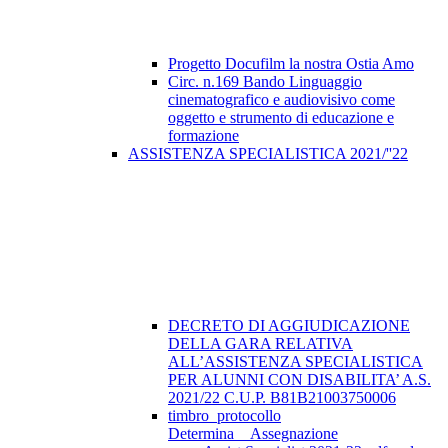
Progetto Docufilm la nostra Ostia Amo
Circ. n.169 Bando Linguaggio
cinematografico e audiovisivo come
oggetto e strumento di educazione e
formazione
ASSISTENZA SPECIALISTICA 2021/''22
DECRETO DI AGGIUDICAZIONE
DELLA GARA RELATIVA
ALL’ASSISTENZA SPECIALISTICA
PER ALUNNI CON DISABILITA’ A.S.
2021/22 C.U.P. B81B21003750006
timbro_protocollo
Determina__Assegnazione