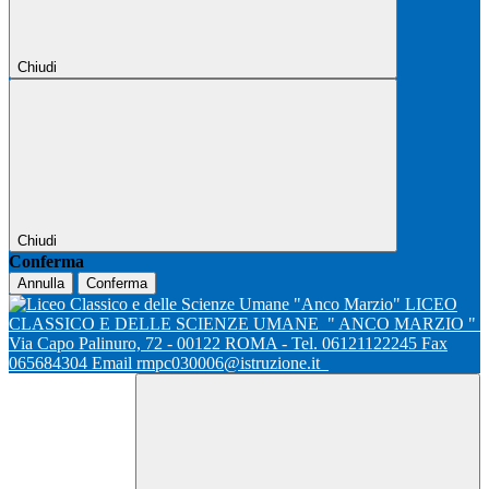
Chiudi
Chiudi
Conferma
Annulla
Conferma
LICEO
CLASSICO E DELLE SCIENZE UMANE
" ANCO MARZIO "
Via Capo Palinuro, 72 - 00122 ROMA - Tel. 06121122245 Fax
065684304 Email rmpc030006@istruzione.it