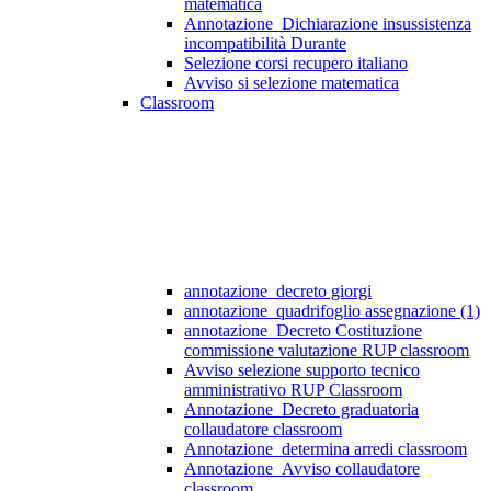
matematica
Annotazione_Dichiarazione insussistenza
incompatibilità Durante
Selezione corsi recupero italiano
Avviso si selezione matematica
Classroom
annotazione_decreto giorgi
annotazione_quadrifoglio assegnazione (1)
annotazione_Decreto Costituzione
commissione valutazione RUP classroom
Avviso selezione supporto tecnico
amministrativo RUP Classroom
Annotazione_Decreto graduatoria
collaudatore classroom
Annotazione_determina arredi classroom
Annotazione_Avviso collaudatore
classroom