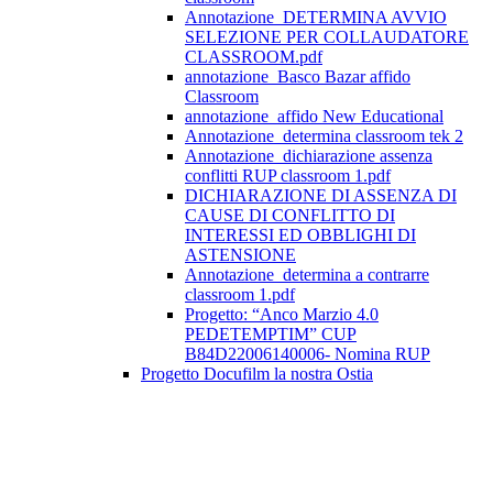
Annotazione_DETERMINA AVVIO
SELEZIONE PER COLLAUDATORE
CLASSROOM.pdf
annotazione_Basco Bazar affido
Classroom
annotazione_affido New Educational
Annotazione_determina classroom tek 2
Annotazione_dichiarazione assenza
conflitti RUP classroom 1.pdf
DICHIARAZIONE DI ASSENZA DI
CAUSE DI CONFLITTO DI
INTERESSI ED OBBLIGHI DI
ASTENSIONE
Annotazione_determina a contrarre
classroom 1.pdf
Progetto: “Anco Marzio 4.0
PEDETEMPTIM” CUP
B84D22006140006- Nomina RUP
Progetto Docufilm la nostra Ostia