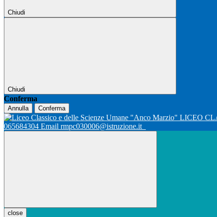
Chiudi
Chiudi
Conferma
Annulla
Conferma
LICEO CL
065684304 Email rmpc030006@istruzione.it
close