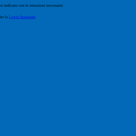
o indicato con le istruzioni necessarie.
ite la
Login Spaggiari