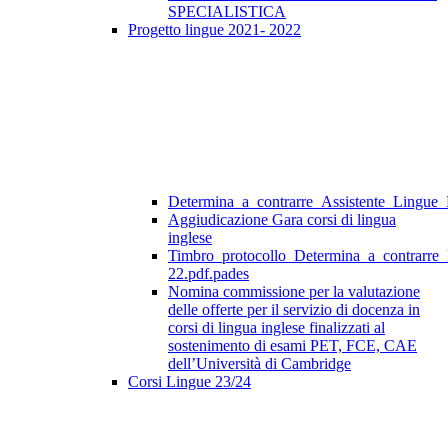
SPECIALISTICA
Progetto lingue 2021- 2022
Determina_a_contrarre_Assistente_Lingue
Aggiudicazione Gara corsi di lingua
inglese
Timbro_protocollo_Determina_a_contrarre
22.pdf.pades
Nomina commissione per la valutazione
delle offerte per il servizio di docenza in
corsi di lingua inglese finalizzati al
sostenimento di esami PET, FCE, CAE
dell’Università di Cambridge
Corsi Lingue 23/24