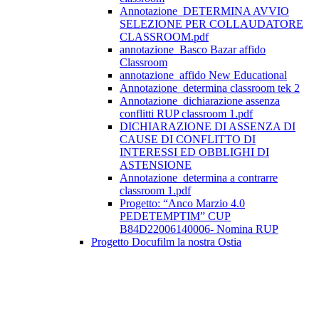
Annotazione_DETERMINA AVVIO
SELEZIONE PER COLLAUDATORE
CLASSROOM.pdf
annotazione_Basco Bazar affido
Classroom
annotazione_affido New Educational
Annotazione_determina classroom tek 2
Annotazione_dichiarazione assenza
conflitti RUP classroom 1.pdf
DICHIARAZIONE DI ASSENZA DI
CAUSE DI CONFLITTO DI
INTERESSI ED OBBLIGHI DI
ASTENSIONE
Annotazione_determina a contrarre
classroom 1.pdf
Progetto: “Anco Marzio 4.0
PEDETEMPTIM” CUP
B84D22006140006- Nomina RUP
Progetto Docufilm la nostra Ostia