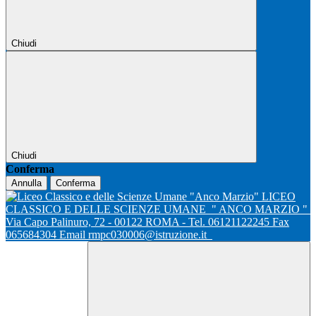
Chiudi
Chiudi
Conferma
Annulla
Conferma
LICEO
CLASSICO E DELLE SCIENZE UMANE
" ANCO MARZIO "
Via Capo Palinuro, 72 - 00122 ROMA - Tel. 06121122245 Fax
065684304 Email rmpc030006@istruzione.it