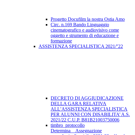
Progetto Docufilm la nostra Ostia Amo
Circ. n.169 Bando Linguaggio
cinematografico e audiovisivo come
oggetto e strumento di educazione e
formazione
ASSISTENZA SPECIALISTICA 2021/''22
DECRETO DI AGGIUDICAZIONE
DELLA GARA RELATIVA
ALL’ASSISTENZA SPECIALISTICA
PER ALUNNI CON DISABILITA’ A.S.
2021/22 C.U.P. B81B21003750006
timbro_protocollo
Determina__Assegnazione