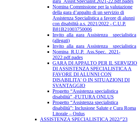
gara_Assist.Specialist.2021-22.pdf.pades
Nomina Commissione per la valutazione
della gara d’appalto di un servizio di
Assistenza Specialistica a favore di alunni
con disabilità a.s. 2021/2022 - C.U.P.
B81B21003750006
Invito_alla_gara_Assistenza__specialistica
(allegati)
Invito_alla_gara_Assistenza__specialistica
Nomina_R.U.P._Ass.Spec._2021-
2022.pdf.pades
GARA DI APPALTO PER IL SERVIZIO
DI ASSISTENZA SPECIALISTICA A
FAVORE DI ALUNNI CON
DISABILITA' O IN SITUAZIONI DI
SVANTAGGIO
Progetto “Assistenza specialistica
disabilità” -FUTURA ONLUS
Progetto “Assistenza specialistica
disabilità”: Inclusione Salute e Cura Roma
Litorale – Onlus
ASSISTENZA SPECIALISTICA 2022/''23