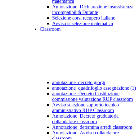
matematica
Annotazione_Dichiarazione insussistenza
incompatibilità Durante
Selezione corsi recupero italiano
Avviso si selezione matematica
Classroom
annotazione_decreto giorgi
annotazione_quadrifoglio assegnazione (1)
annotazione_Decreto Costituzione
commissione valutazione RUP classroom
Avviso selezione supporto tecnico
amministrativo RUP Classroom
Annotazione_Decreto graduatoria
collaudatore classroom
Annotazione_determina arredi classroom
Annotazione_Avviso collaudatore
classroom