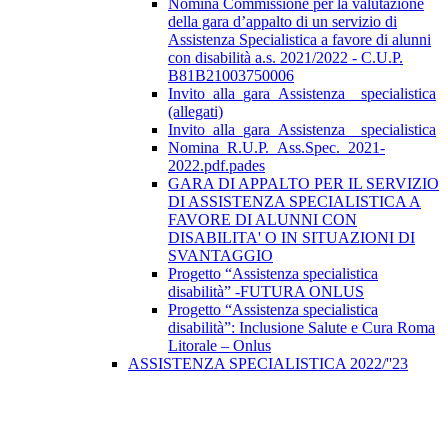
Nomina Commissione per la valutazione
della gara d’appalto di un servizio di
Assistenza Specialistica a favore di alunni
con disabilità a.s. 2021/2022 - C.U.P.
B81B21003750006
Invito_alla_gara_Assistenza__specialistica
(allegati)
Invito_alla_gara_Assistenza__specialistica
Nomina_R.U.P._Ass.Spec._2021-
2022.pdf.pades
GARA DI APPALTO PER IL SERVIZIO
DI ASSISTENZA SPECIALISTICA A
FAVORE DI ALUNNI CON
DISABILITA' O IN SITUAZIONI DI
SVANTAGGIO
Progetto “Assistenza specialistica
disabilità” -FUTURA ONLUS
Progetto “Assistenza specialistica
disabilità”: Inclusione Salute e Cura Roma
Litorale – Onlus
ASSISTENZA SPECIALISTICA 2022/''23