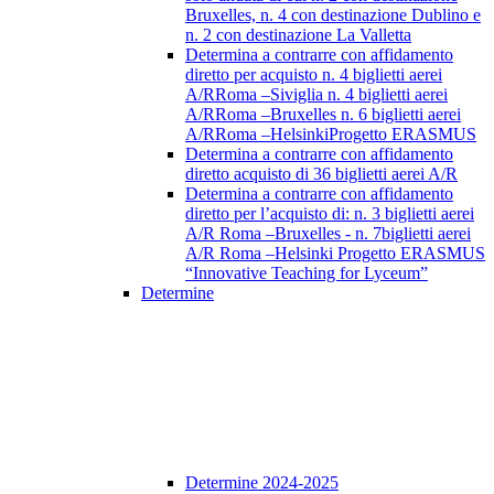
Bruxelles, n. 4 con destinazione Dublino e
n. 2 con destinazione La Valletta
Determina a contrarre con affidamento
diretto per acquisto n. 4 biglietti aerei
A/RRoma –Siviglia n. 4 biglietti aerei
A/RRoma –Bruxelles n. 6 biglietti aerei
A/RRoma –HelsinkiProgetto ERASMUS
Determina a contrarre con affidamento
diretto acquisto di 36 biglietti aerei A/R
Determina a contrarre con affidamento
diretto per l’acquisto di: n. 3 biglietti aerei
A/R Roma –Bruxelles - n. 7biglietti aerei
A/R Roma –Helsinki Progetto ERASMUS
“Innovative Teaching for Lyceum”
Determine
Determine 2024-2025