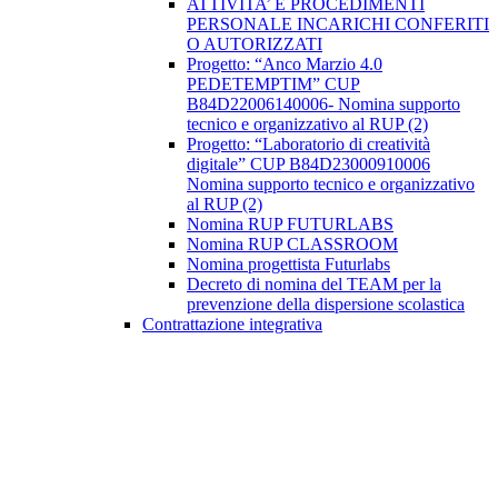
ATTIVITA’ E PROCEDIMENTI
PERSONALE INCARICHI CONFERITI
O AUTORIZZATI
Progetto: “Anco Marzio 4.0
PEDETEMPTIM” CUP
B84D22006140006- Nomina supporto
tecnico e organizzativo al RUP (2)
Progetto: “Laboratorio di creatività
digitale” CUP B84D23000910006
Nomina supporto tecnico e organizzativo
al RUP (2)
Nomina RUP FUTURLABS
Nomina RUP CLASSROOM
Nomina progettista Futurlabs
Decreto di nomina del TEAM per la
prevenzione della dispersione scolastica
Contrattazione integrativa