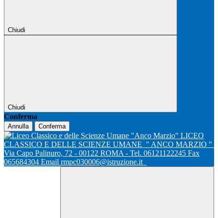
Chiudi
Chiudi
Conferma
Annulla
Conferma
LICEO
CLASSICO E DELLE SCIENZE UMANE
" ANCO MARZIO "
Via Capo Palinuro, 72 - 00122 ROMA - Tel. 06121122245 Fax
065684304 Email rmpc030006@istruzione.it