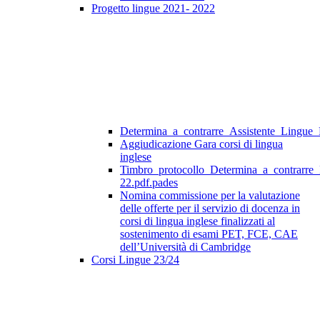
Progetto lingue 2021- 2022
Determina_a_contrarre_Assistente_Lingue
Aggiudicazione Gara corsi di lingua
inglese
Timbro_protocollo_Determina_a_contrarre
22.pdf.pades
Nomina commissione per la valutazione
delle offerte per il servizio di docenza in
corsi di lingua inglese finalizzati al
sostenimento di esami PET, FCE, CAE
dell’Università di Cambridge
Corsi Lingue 23/24