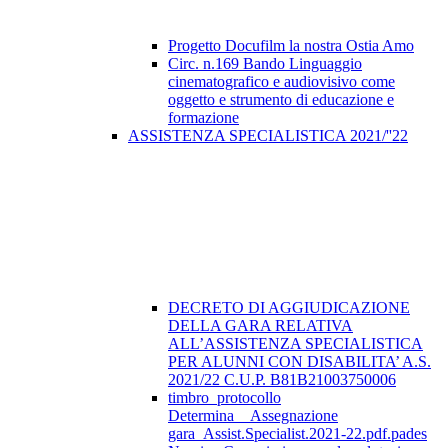
Progetto Docufilm la nostra Ostia Amo
Circ. n.169 Bando Linguaggio
cinematografico e audiovisivo come
oggetto e strumento di educazione e
formazione
ASSISTENZA SPECIALISTICA 2021/''22
DECRETO DI AGGIUDICAZIONE
DELLA GARA RELATIVA
ALL’ASSISTENZA SPECIALISTICA
PER ALUNNI CON DISABILITA’ A.S.
2021/22 C.U.P. B81B21003750006
timbro_protocollo
Determina__Assegnazione
gara_Assist.Specialist.2021-22.pdf.pades