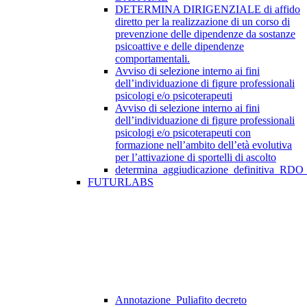
DETERMINA DIRIGENZIALE di affido
diretto per la realizzazione di un corso di
prevenzione delle dipendenze da sostanze
psicoattive e delle dipendenze
comportamentali.
Avviso di selezione interno ai fini
dell’individuazione di figure professionali
psicologi e/o psicoterapeuti
Avviso di selezione interno ai fini
dell’individuazione di figure professionali
psicologi e/o psicoterapeuti con
formazione nell’ambito dell’età evolutiva
per l’attivazione di sportelli di ascolto
determina_aggiudicazione_definitiva_RDO
FUTURLABS
Annotazione_Puliafito decreto