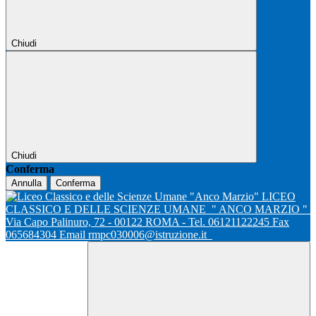
Chiudi
Chiudi
Conferma
Annulla
Conferma
LICEO
CLASSICO E DELLE SCIENZE UMANE
" ANCO MARZIO "
Via Capo Palinuro, 72 - 00122 ROMA - Tel. 06121122245 Fax
065684304 Email rmpc030006@istruzione.it