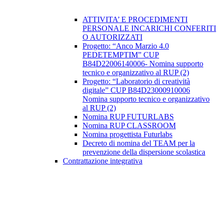
ATTIVITA’ E PROCEDIMENTI
PERSONALE INCARICHI CONFERITI
O AUTORIZZATI
Progetto: “Anco Marzio 4.0
PEDETEMPTIM” CUP
B84D22006140006- Nomina supporto
tecnico e organizzativo al RUP (2)
Progetto: “Laboratorio di creatività
digitale” CUP B84D23000910006
Nomina supporto tecnico e organizzativo
al RUP (2)
Nomina RUP FUTURLABS
Nomina RUP CLASSROOM
Nomina progettista Futurlabs
Decreto di nomina del TEAM per la
prevenzione della dispersione scolastica
Contrattazione integrativa