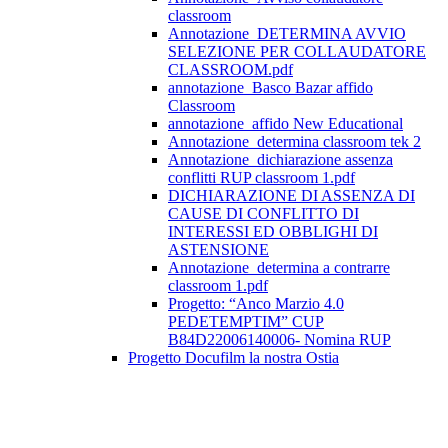
classroom
Annotazione_DETERMINA AVVIO
SELEZIONE PER COLLAUDATORE
CLASSROOM.pdf
annotazione_Basco Bazar affido
Classroom
annotazione_affido New Educational
Annotazione_determina classroom tek 2
Annotazione_dichiarazione assenza
conflitti RUP classroom 1.pdf
DICHIARAZIONE DI ASSENZA DI
CAUSE DI CONFLITTO DI
INTERESSI ED OBBLIGHI DI
ASTENSIONE
Annotazione_determina a contrarre
classroom 1.pdf
Progetto: “Anco Marzio 4.0
PEDETEMPTIM” CUP
B84D22006140006- Nomina RUP
Progetto Docufilm la nostra Ostia