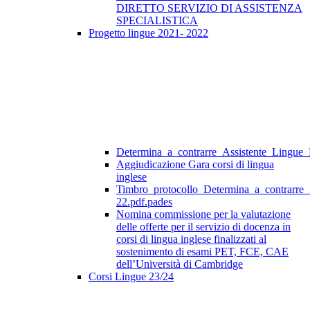
DIRETTO SERVIZIO DI ASSISTENZA
SPECIALISTICA
Progetto lingue 2021- 2022
Determina_a_contrarre_Assistente_Lingue
Aggiudicazione Gara corsi di lingua
inglese
Timbro_protocollo_Determina_a_contrarre
22.pdf.pades
Nomina commissione per la valutazione
delle offerte per il servizio di docenza in
corsi di lingua inglese finalizzati al
sostenimento di esami PET, FCE, CAE
dell’Università di Cambridge
Corsi Lingue 23/24