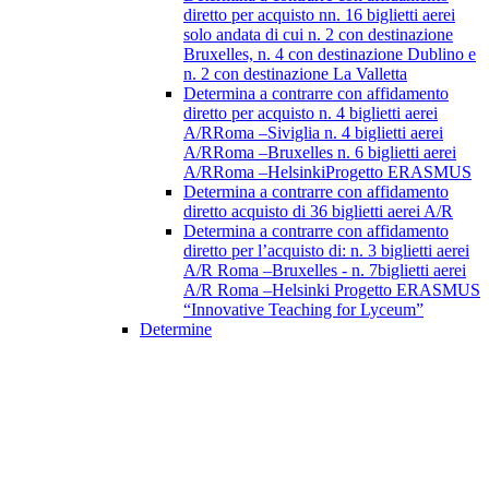
diretto per acquisto nn. 16 biglietti aerei
solo andata di cui n. 2 con destinazione
Bruxelles, n. 4 con destinazione Dublino e
n. 2 con destinazione La Valletta
Determina a contrarre con affidamento
diretto per acquisto n. 4 biglietti aerei
A/RRoma –Siviglia n. 4 biglietti aerei
A/RRoma –Bruxelles n. 6 biglietti aerei
A/RRoma –HelsinkiProgetto ERASMUS
Determina a contrarre con affidamento
diretto acquisto di 36 biglietti aerei A/R
Determina a contrarre con affidamento
diretto per l’acquisto di: n. 3 biglietti aerei
A/R Roma –Bruxelles - n. 7biglietti aerei
A/R Roma –Helsinki Progetto ERASMUS
“Innovative Teaching for Lyceum”
Determine