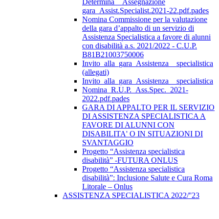
Determina__Assegnazione
gara_Assist.Specialist.2021-22.pdf.pades
Nomina Commissione per la valutazione
della gara d’appalto di un servizio di
Assistenza Specialistica a favore di alunni
con disabilità a.s. 2021/2022 - C.U.P.
B81B21003750006
Invito_alla_gara_Assistenza__specialistica
(allegati)
Invito_alla_gara_Assistenza__specialistica
Nomina_R.U.P._Ass.Spec._2021-
2022.pdf.pades
GARA DI APPALTO PER IL SERVIZIO
DI ASSISTENZA SPECIALISTICA A
FAVORE DI ALUNNI CON
DISABILITA' O IN SITUAZIONI DI
SVANTAGGIO
Progetto “Assistenza specialistica
disabilità” -FUTURA ONLUS
Progetto “Assistenza specialistica
disabilità”: Inclusione Salute e Cura Roma
Litorale – Onlus
ASSISTENZA SPECIALISTICA 2022/''23