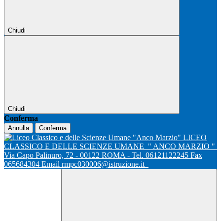
Chiudi
Chiudi
Conferma
Annulla
Conferma
LICEO
CLASSICO E DELLE SCIENZE UMANE
" ANCO MARZIO "
Via Capo Palinuro, 72 - 00122 ROMA - Tel. 06121122245 Fax
065684304 Email rmpc030006@istruzione.it