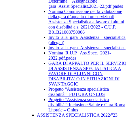
Determina__Assegnazione
gara_Assist.Specialist.2021-22.pdf.pades
Nomina Commissione per la valutazione
della gara d’appalto di un servizio di
Assistenza Specialistica a favore di alunni
con disabilità a.s. 2021/2022 - C.U.P.
B81B21003750006
Invito_alla_gara_Assistenza__specialistica
(allegati)
Invito_alla_gara_Assistenza__specialistica
Nomina_R.U.P._Ass.Spec._2021-
2022.pdf.pades
GARA DI APPALTO PER IL SERVIZIO
DI ASSISTENZA SPECIALISTICA A
FAVORE DI ALUNNI CON
DISABILITA' O IN SITUAZIONI DI
SVANTAGGIO
Progetto “Assistenza specialistica
disabilità” -FUTURA ONLUS
Progetto “Assistenza specialistica
disabilità”: Inclusione Salute e Cura Roma
Litorale – Onlus
ASSISTENZA SPECIALISTICA 2022/''23