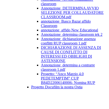
classroom
Annotazione_DETERMINA AVVIO
SELEZIONE PER COLLAUDATORE
CLASSROOM.pdf
annotazione_Basco Bazar affido
Classroom
annotazione_affido New Educational
Annotazione_determina classroom tek 2
Annotazione_dichiarazione assenza
conflitti RUP classroom 1.pdf
DICHIARAZIONE DI ASSENZA DI
CAUSE DI CONFLITTO DI
INTERESSI ED OBBLIGHI DI
ASTENSIONE
Annotazione_determina a contrarre
classroom 1.pdf
Progetto: “Anco Marzio 4.0
PEDETEMPTIM” CUP
B84D22006140006- Nomina RUP
Progetto Docufilm la nostra Ostia