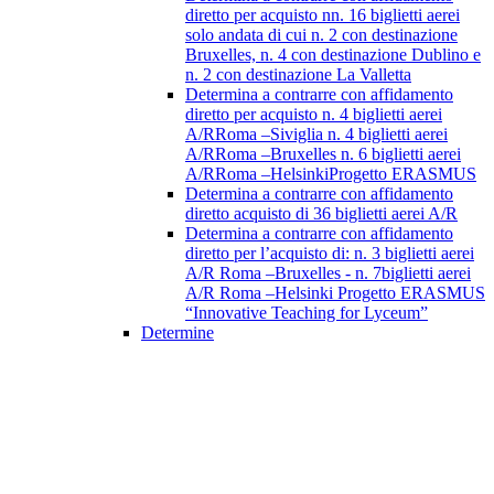
diretto per acquisto nn. 16 biglietti aerei
solo andata di cui n. 2 con destinazione
Bruxelles, n. 4 con destinazione Dublino e
n. 2 con destinazione La Valletta
Determina a contrarre con affidamento
diretto per acquisto n. 4 biglietti aerei
A/RRoma –Siviglia n. 4 biglietti aerei
A/RRoma –Bruxelles n. 6 biglietti aerei
A/RRoma –HelsinkiProgetto ERASMUS
Determina a contrarre con affidamento
diretto acquisto di 36 biglietti aerei A/R
Determina a contrarre con affidamento
diretto per l’acquisto di: n. 3 biglietti aerei
A/R Roma –Bruxelles - n. 7biglietti aerei
A/R Roma –Helsinki Progetto ERASMUS
“Innovative Teaching for Lyceum”
Determine