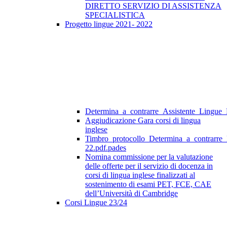
DIRETTO SERVIZIO DI ASSISTENZA
SPECIALISTICA
Progetto lingue 2021- 2022
Determina_a_contrarre_Assistente_Lingue
Aggiudicazione Gara corsi di lingua
inglese
Timbro_protocollo_Determina_a_contrarre
22.pdf.pades
Nomina commissione per la valutazione
delle offerte per il servizio di docenza in
corsi di lingua inglese finalizzati al
sostenimento di esami PET, FCE, CAE
dell’Università di Cambridge
Corsi Lingue 23/24