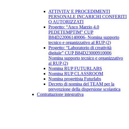
ATTIVITA’ E PROCEDIMENTI
PERSONALE INCARICHI CONFERITI
O AUTORIZZATI
Progetto: “Anco Marzio 4.0
PEDETEMPTIM” CUP
B84D22006140006- Nomina supporto
tecnico e organizzativo al RUP (2)
Progetto: “Laboratorio di creatività
digitale” CUP B84D23000910006
Nomina supporto tecnico e organizzativo
al RUP (2)
Nomina RUP FUTURLABS
Nomina RUP CLASSROOM
Nomina progettista Futurlabs
Decreto di nomina del TEAM per la
prevenzione della dispersione scolastica
Contrattazione integrativa