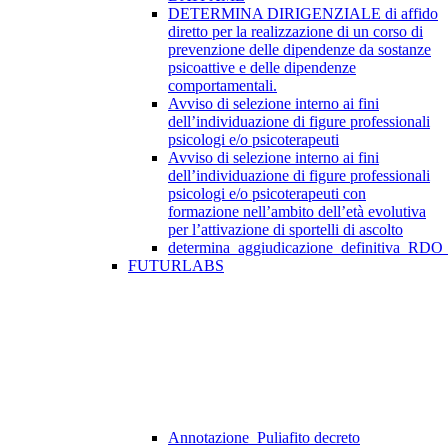
DETERMINA DIRIGENZIALE di affido
diretto per la realizzazione di un corso di
prevenzione delle dipendenze da sostanze
psicoattive e delle dipendenze
comportamentali.
Avviso di selezione interno ai fini
dell’individuazione di figure professionali
psicologi e/o psicoterapeuti
Avviso di selezione interno ai fini
dell’individuazione di figure professionali
psicologi e/o psicoterapeuti con
formazione nell’ambito dell’età evolutiva
per l’attivazione di sportelli di ascolto
determina_aggiudicazione_definitiva_RDO
FUTURLABS
Annotazione_Puliafito decreto