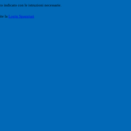
o indicato con le istruzioni necessarie.
ite la
Login Spaggiari