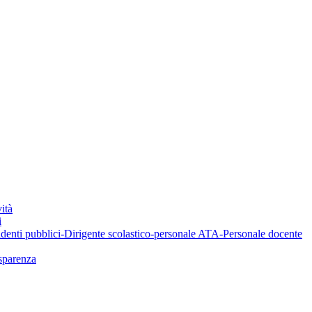
ità
i
denti pubblici-Dirigente scolastico-personale ATA-Personale docente
asparenza