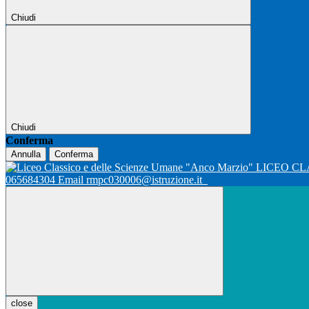
Chiudi
Chiudi
Conferma
Annulla
Conferma
LICEO CL
065684304 Email rmpc030006@istruzione.it
close