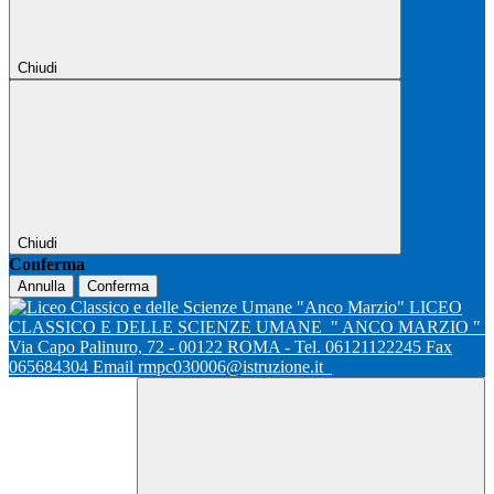
Chiudi
Chiudi
Conferma
Annulla
Conferma
LICEO
CLASSICO E DELLE SCIENZE UMANE
" ANCO MARZIO "
Via Capo Palinuro, 72 - 00122 ROMA - Tel. 06121122245 Fax
065684304 Email rmpc030006@istruzione.it