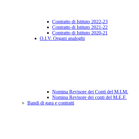
Contratto di Istituto 2022-23
Contratto di Istituto 2021-22
Contratto di Istituto 2020-21
O.I.V. Organi analoghi
Nomina Revisore dei Conti del M.I.M.
Nomina Revisore dei conti del M.E.F.
Bandi di gara e contratti