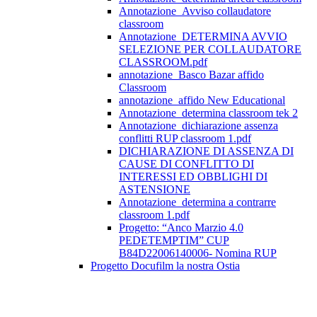
Annotazione_Avviso collaudatore
classroom
Annotazione_DETERMINA AVVIO
SELEZIONE PER COLLAUDATORE
CLASSROOM.pdf
annotazione_Basco Bazar affido
Classroom
annotazione_affido New Educational
Annotazione_determina classroom tek 2
Annotazione_dichiarazione assenza
conflitti RUP classroom 1.pdf
DICHIARAZIONE DI ASSENZA DI
CAUSE DI CONFLITTO DI
INTERESSI ED OBBLIGHI DI
ASTENSIONE
Annotazione_determina a contrarre
classroom 1.pdf
Progetto: “Anco Marzio 4.0
PEDETEMPTIM” CUP
B84D22006140006- Nomina RUP
Progetto Docufilm la nostra Ostia