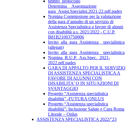
timbro_protocollo
Determina__Assegnazione
gara_Assist.Specialist.2021-22.pdf.pades
Nomina Commissione per la valutazione
della gara d’appalto di un servizio di
Assistenza Specialistica a favore di alunni
con disabilità a.s. 2021/2022 - C.U.P.
B81B21003750006
Invito_alla_gara_Assistenza__specialistica
(allegati)
Invito_alla_gara_Assistenza__specialistica
Nomina_R.U.P._Ass.Spec._2021-
2022.pdf.pades
GARA DI APPALTO PER IL SERVIZIO
DI ASSISTENZA SPECIALISTICA A
FAVORE DI ALUNNI CON
DISABILITA' O IN SITUAZIONI DI
SVANTAGGIO
Progetto “Assistenza specialistica
disabilità” -FUTURA ONLUS
Progetto “Assistenza specialistica
disabilità”: Inclusione Salute e Cura Roma
Litorale – Onlus
ASSISTENZA SPECIALISTICA 2022/''23