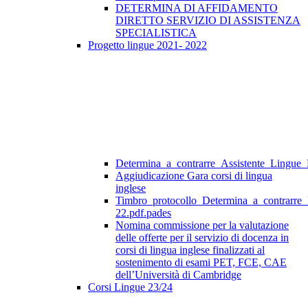
DETERMINA DI AFFIDAMENTO
DIRETTO SERVIZIO DI ASSISTENZA
SPECIALISTICA
Progetto lingue 2021- 2022
Determina_a_contrarre_Assistente_Lingue
Aggiudicazione Gara corsi di lingua
inglese
Timbro_protocollo_Determina_a_contrarre
22.pdf.pades
Nomina commissione per la valutazione
delle offerte per il servizio di docenza in
corsi di lingua inglese finalizzati al
sostenimento di esami PET, FCE, CAE
dell’Università di Cambridge
Corsi Lingue 23/24