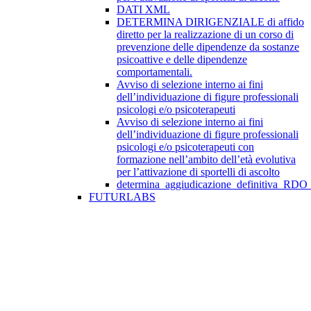
DATI XML
DETERMINA DIRIGENZIALE di affido
diretto per la realizzazione di un corso di
prevenzione delle dipendenze da sostanze
psicoattive e delle dipendenze
comportamentali.
Avviso di selezione interno ai fini
dell’individuazione di figure professionali
psicologi e/o psicoterapeuti
Avviso di selezione interno ai fini
dell’individuazione di figure professionali
psicologi e/o psicoterapeuti con
formazione nell’ambito dell’età evolutiva
per l’attivazione di sportelli di ascolto
determina_aggiudicazione_definitiva_RDO
FUTURLABS