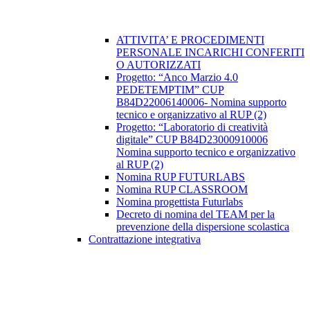
ATTIVITA’ E PROCEDIMENTI
PERSONALE INCARICHI CONFERITI
O AUTORIZZATI
Progetto: “Anco Marzio 4.0
PEDETEMPTIM” CUP
B84D22006140006- Nomina supporto
tecnico e organizzativo al RUP (2)
Progetto: “Laboratorio di creatività
digitale” CUP B84D23000910006
Nomina supporto tecnico e organizzativo
al RUP (2)
Nomina RUP FUTURLABS
Nomina RUP CLASSROOM
Nomina progettista Futurlabs
Decreto di nomina del TEAM per la
prevenzione della dispersione scolastica
Contrattazione integrativa