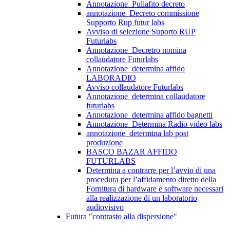
Annotazione_Puliafito decreto
annotazione_Decreto commissione
Supporto Rup futur labs
Avviso di selezione Suporto RUP
Futurlabs
Annotazione_Decretro nomina
collaudatore Futurlabs
Annotazione_determina affido
LABORADIO
Avviso collaudatore Futurlabs
Annotazione_determina collaudatore
futurlabs
Annotazione_determina affido bagnetti
Annotazione_Determina Radio video labs
annotazione_determina lab post
produzione
BASCO BAZAR AFFIDO
FUTURLABS
Determina a contrarre per l’avvio di una
procedura per l’affidamento diretto della
Fornitura di hardware e software necessari
alla realizzazione di un laboratorio
audiovisivo
Futura "contrasto alla dispersione"