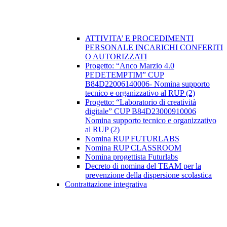
ATTIVITA’ E PROCEDIMENTI
PERSONALE INCARICHI CONFERITI
O AUTORIZZATI
Progetto: “Anco Marzio 4.0
PEDETEMPTIM” CUP
B84D22006140006- Nomina supporto
tecnico e organizzativo al RUP (2)
Progetto: “Laboratorio di creatività
digitale” CUP B84D23000910006
Nomina supporto tecnico e organizzativo
al RUP (2)
Nomina RUP FUTURLABS
Nomina RUP CLASSROOM
Nomina progettista Futurlabs
Decreto di nomina del TEAM per la
prevenzione della dispersione scolastica
Contrattazione integrativa