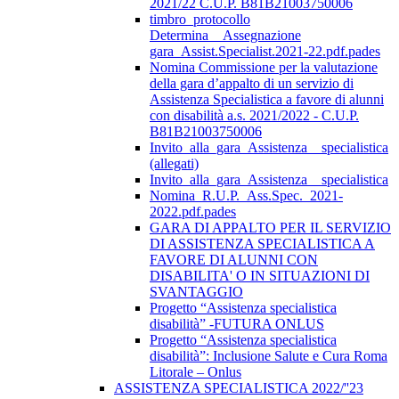
2021/22 C.U.P. B81B21003750006
timbro_protocollo
Determina__Assegnazione
gara_Assist.Specialist.2021-22.pdf.pades
Nomina Commissione per la valutazione
della gara d’appalto di un servizio di
Assistenza Specialistica a favore di alunni
con disabilità a.s. 2021/2022 - C.U.P.
B81B21003750006
Invito_alla_gara_Assistenza__specialistica
(allegati)
Invito_alla_gara_Assistenza__specialistica
Nomina_R.U.P._Ass.Spec._2021-
2022.pdf.pades
GARA DI APPALTO PER IL SERVIZIO
DI ASSISTENZA SPECIALISTICA A
FAVORE DI ALUNNI CON
DISABILITA' O IN SITUAZIONI DI
SVANTAGGIO
Progetto “Assistenza specialistica
disabilità” -FUTURA ONLUS
Progetto “Assistenza specialistica
disabilità”: Inclusione Salute e Cura Roma
Litorale – Onlus
ASSISTENZA SPECIALISTICA 2022/''23