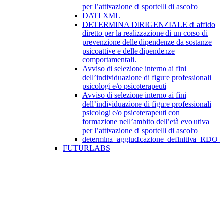
per l’attivazione di sportelli di ascolto
DATI XML
DETERMINA DIRIGENZIALE di affido
diretto per la realizzazione di un corso di
prevenzione delle dipendenze da sostanze
psicoattive e delle dipendenze
comportamentali.
Avviso di selezione interno ai fini
dell’individuazione di figure professionali
psicologi e/o psicoterapeuti
Avviso di selezione interno ai fini
dell’individuazione di figure professionali
psicologi e/o psicoterapeuti con
formazione nell’ambito dell’età evolutiva
per l’attivazione di sportelli di ascolto
determina_aggiudicazione_definitiva_RDO
FUTURLABS