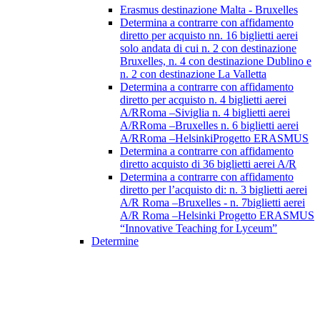
Erasmus destinazione Malta - Bruxelles
Determina a contrarre con affidamento
diretto per acquisto nn. 16 biglietti aerei
solo andata di cui n. 2 con destinazione
Bruxelles, n. 4 con destinazione Dublino e
n. 2 con destinazione La Valletta
Determina a contrarre con affidamento
diretto per acquisto n. 4 biglietti aerei
A/RRoma –Siviglia n. 4 biglietti aerei
A/RRoma –Bruxelles n. 6 biglietti aerei
A/RRoma –HelsinkiProgetto ERASMUS
Determina a contrarre con affidamento
diretto acquisto di 36 biglietti aerei A/R
Determina a contrarre con affidamento
diretto per l’acquisto di: n. 3 biglietti aerei
A/R Roma –Bruxelles - n. 7biglietti aerei
A/R Roma –Helsinki Progetto ERASMUS
“Innovative Teaching for Lyceum”
Determine