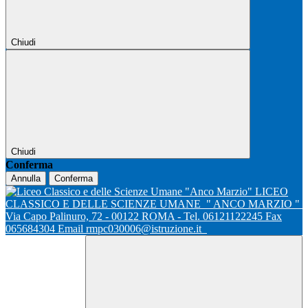
Chiudi
Chiudi
Conferma
Annulla
Conferma
LICEO
CLASSICO E DELLE SCIENZE UMANE
" ANCO MARZIO "
Via Capo Palinuro, 72 - 00122 ROMA - Tel. 06121122245 Fax
065684304 Email rmpc030006@istruzione.it