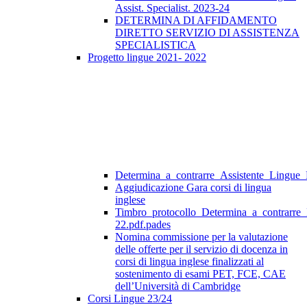
Assist. Specialist. 2023-24
DETERMINA DI AFFIDAMENTO
DIRETTO SERVIZIO DI ASSISTENZA
SPECIALISTICA
Progetto lingue 2021- 2022
Determina_a_contrarre_Assistente_Lingue
Aggiudicazione Gara corsi di lingua
inglese
Timbro_protocollo_Determina_a_contrarre
22.pdf.pades
Nomina commissione per la valutazione
delle offerte per il servizio di docenza in
corsi di lingua inglese finalizzati al
sostenimento di esami PET, FCE, CAE
dell’Università di Cambridge
Corsi Lingue 23/24