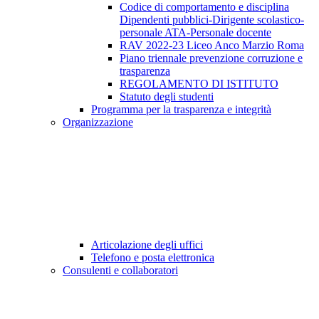
Codice di comportamento e disciplina
Dipendenti pubblici-Dirigente scolastico-
personale ATA-Personale docente
RAV 2022-23 Liceo Anco Marzio Roma
Piano triennale prevenzione corruzione e
trasparenza
REGOLAMENTO DI ISTITUTO
Statuto degli studenti
Programma per la trasparenza e integrità
Organizzazione
Articolazione degli uffici
Telefono e posta elettronica
Consulenti e collaboratori