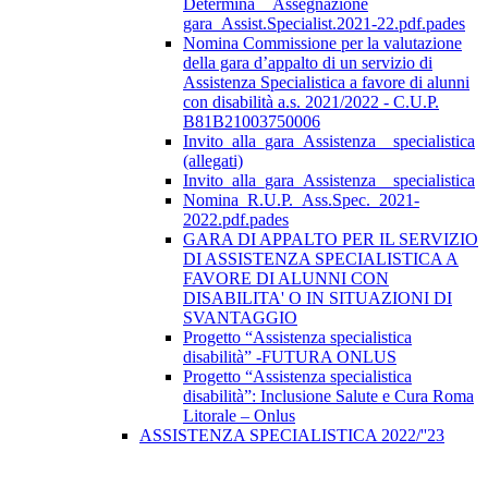
Determina__Assegnazione
gara_Assist.Specialist.2021-22.pdf.pades
Nomina Commissione per la valutazione
della gara d’appalto di un servizio di
Assistenza Specialistica a favore di alunni
con disabilità a.s. 2021/2022 - C.U.P.
B81B21003750006
Invito_alla_gara_Assistenza__specialistica
(allegati)
Invito_alla_gara_Assistenza__specialistica
Nomina_R.U.P._Ass.Spec._2021-
2022.pdf.pades
GARA DI APPALTO PER IL SERVIZIO
DI ASSISTENZA SPECIALISTICA A
FAVORE DI ALUNNI CON
DISABILITA' O IN SITUAZIONI DI
SVANTAGGIO
Progetto “Assistenza specialistica
disabilità” -FUTURA ONLUS
Progetto “Assistenza specialistica
disabilità”: Inclusione Salute e Cura Roma
Litorale – Onlus
ASSISTENZA SPECIALISTICA 2022/''23