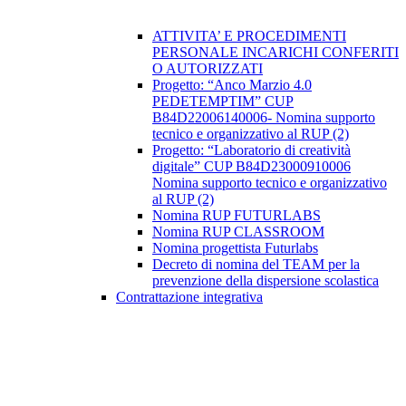
ATTIVITA’ E PROCEDIMENTI
PERSONALE INCARICHI CONFERITI
O AUTORIZZATI
Progetto: “Anco Marzio 4.0
PEDETEMPTIM” CUP
B84D22006140006- Nomina supporto
tecnico e organizzativo al RUP (2)
Progetto: “Laboratorio di creatività
digitale” CUP B84D23000910006
Nomina supporto tecnico e organizzativo
al RUP (2)
Nomina RUP FUTURLABS
Nomina RUP CLASSROOM
Nomina progettista Futurlabs
Decreto di nomina del TEAM per la
prevenzione della dispersione scolastica
Contrattazione integrativa