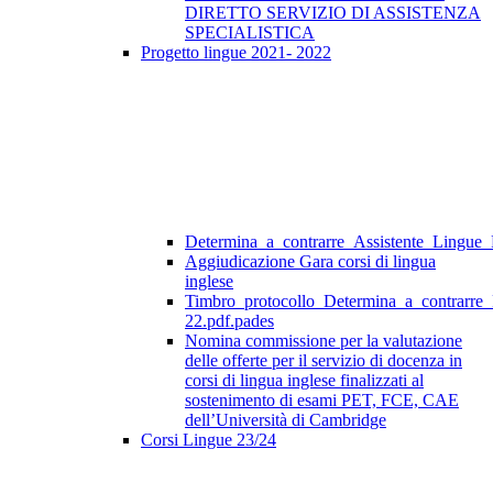
DIRETTO SERVIZIO DI ASSISTENZA
SPECIALISTICA
Progetto lingue 2021- 2022
Determina_a_contrarre_Assistente_Lingue
Aggiudicazione Gara corsi di lingua
inglese
Timbro_protocollo_Determina_a_contrarre
22.pdf.pades
Nomina commissione per la valutazione
delle offerte per il servizio di docenza in
corsi di lingua inglese finalizzati al
sostenimento di esami PET, FCE, CAE
dell’Università di Cambridge
Corsi Lingue 23/24