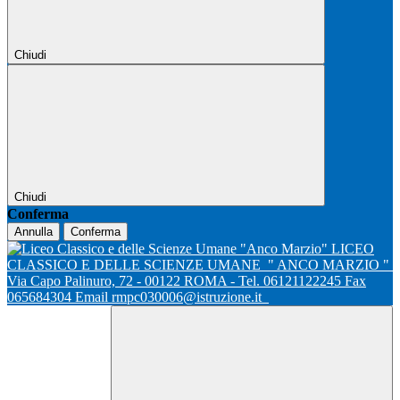
Chiudi
Chiudi
Conferma
Annulla
Conferma
LICEO
CLASSICO E DELLE SCIENZE UMANE
" ANCO MARZIO "
Via Capo Palinuro, 72 - 00122 ROMA - Tel. 06121122245 Fax
065684304 Email rmpc030006@istruzione.it