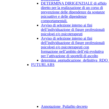
DETERMINA DIRIGENZIALE di affido
diretto per la realizzazione di un corso di
prevenzione delle dipendenze da sostanze
psicoattive e delle dipendenze
comportamentali.
Avviso di selezione interno ai fini
dell’individuazione di figure professionali
psicologi e/o psicoterapeuti
Avviso di selezione interno ai fini
dell’individuazione di figure professionali
psicologi e/o psicoterapeuti con
formazione nell’ambito dell’età evolutiva
per l’attivazione di sportelli di ascolto
determina_aggiudicazione_definitiva_RDO
FUTURLABS
Annotazione_Puliafito decreto