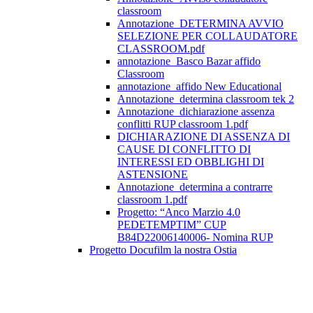
classroom
Annotazione_DETERMINA AVVIO
SELEZIONE PER COLLAUDATORE
CLASSROOM.pdf
annotazione_Basco Bazar affido
Classroom
annotazione_affido New Educational
Annotazione_determina classroom tek 2
Annotazione_dichiarazione assenza
conflitti RUP classroom 1.pdf
DICHIARAZIONE DI ASSENZA DI
CAUSE DI CONFLITTO DI
INTERESSI ED OBBLIGHI DI
ASTENSIONE
Annotazione_determina a contrarre
classroom 1.pdf
Progetto: “Anco Marzio 4.0
PEDETEMPTIM” CUP
B84D22006140006- Nomina RUP
Progetto Docufilm la nostra Ostia