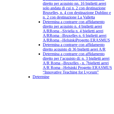
diretto per acquisto nn. 16 biglietti aerei
solo andata di cui n. 2 con destinazione
Bruxelles, n. 4 con destinazione Dublino e
n. 2 con destinazione La Valletta
Determina a contrarre con affidamento
diretto per acquisto n. 4 biglietti aerei
A/RRoma –Siviglia n. 4 biglietti aerei
A/RRoma –Bruxelles n. 6 biglietti aerei
A/RRoma –HelsinkiProgetto ERASMUS
Determina a contrarre con affidamento
diretto acquisto di 36 biglietti aerei A/R
Determina a contrarre con affidamento
diretto per l’acquisto di: n. 3 biglietti aerei
A/R Roma –Bruxelles - n. 7biglietti aerei
A/R Roma –Helsinki Progetto ERASMUS
“Innovative Teaching for Lyceum”
Determine