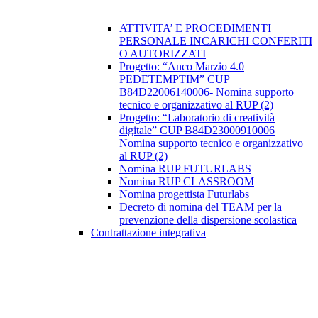
ATTIVITA’ E PROCEDIMENTI
PERSONALE INCARICHI CONFERITI
O AUTORIZZATI
Progetto: “Anco Marzio 4.0
PEDETEMPTIM” CUP
B84D22006140006- Nomina supporto
tecnico e organizzativo al RUP (2)
Progetto: “Laboratorio di creatività
digitale” CUP B84D23000910006
Nomina supporto tecnico e organizzativo
al RUP (2)
Nomina RUP FUTURLABS
Nomina RUP CLASSROOM
Nomina progettista Futurlabs
Decreto di nomina del TEAM per la
prevenzione della dispersione scolastica
Contrattazione integrativa