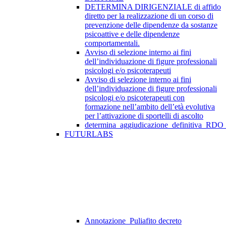
DETERMINA DIRIGENZIALE di affido
diretto per la realizzazione di un corso di
prevenzione delle dipendenze da sostanze
psicoattive e delle dipendenze
comportamentali.
Avviso di selezione interno ai fini
dell’individuazione di figure professionali
psicologi e/o psicoterapeuti
Avviso di selezione interno ai fini
dell’individuazione di figure professionali
psicologi e/o psicoterapeuti con
formazione nell’ambito dell’età evolutiva
per l’attivazione di sportelli di ascolto
determina_aggiudicazione_definitiva_RDO
FUTURLABS
Annotazione_Puliafito decreto