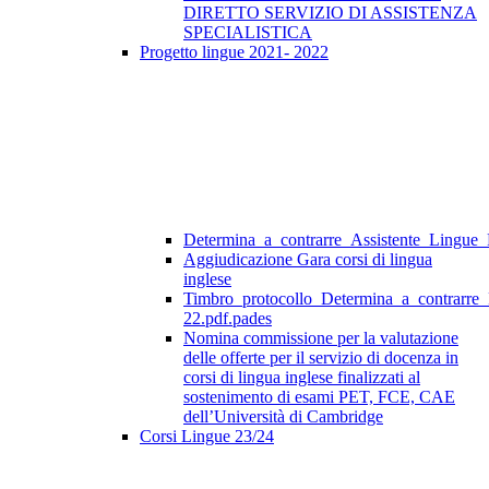
DIRETTO SERVIZIO DI ASSISTENZA
SPECIALISTICA
Progetto lingue 2021- 2022
Determina_a_contrarre_Assistente_Lingue
Aggiudicazione Gara corsi di lingua
inglese
Timbro_protocollo_Determina_a_contrarre
22.pdf.pades
Nomina commissione per la valutazione
delle offerte per il servizio di docenza in
corsi di lingua inglese finalizzati al
sostenimento di esami PET, FCE, CAE
dell’Università di Cambridge
Corsi Lingue 23/24