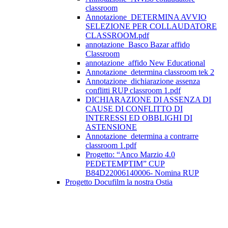
classroom
Annotazione_DETERMINA AVVIO
SELEZIONE PER COLLAUDATORE
CLASSROOM.pdf
annotazione_Basco Bazar affido
Classroom
annotazione_affido New Educational
Annotazione_determina classroom tek 2
Annotazione_dichiarazione assenza
conflitti RUP classroom 1.pdf
DICHIARAZIONE DI ASSENZA DI
CAUSE DI CONFLITTO DI
INTERESSI ED OBBLIGHI DI
ASTENSIONE
Annotazione_determina a contrarre
classroom 1.pdf
Progetto: “Anco Marzio 4.0
PEDETEMPTIM” CUP
B84D22006140006- Nomina RUP
Progetto Docufilm la nostra Ostia