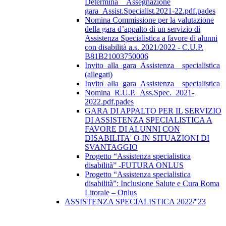
Determina__Assegnazione
gara_Assist.Specialist.2021-22.pdf.pades
Nomina Commissione per la valutazione
della gara d’appalto di un servizio di
Assistenza Specialistica a favore di alunni
con disabilità a.s. 2021/2022 - C.U.P.
B81B21003750006
Invito_alla_gara_Assistenza__specialistica
(allegati)
Invito_alla_gara_Assistenza__specialistica
Nomina_R.U.P._Ass.Spec._2021-
2022.pdf.pades
GARA DI APPALTO PER IL SERVIZIO
DI ASSISTENZA SPECIALISTICA A
FAVORE DI ALUNNI CON
DISABILITA' O IN SITUAZIONI DI
SVANTAGGIO
Progetto “Assistenza specialistica
disabilità” -FUTURA ONLUS
Progetto “Assistenza specialistica
disabilità”: Inclusione Salute e Cura Roma
Litorale – Onlus
ASSISTENZA SPECIALISTICA 2022/''23