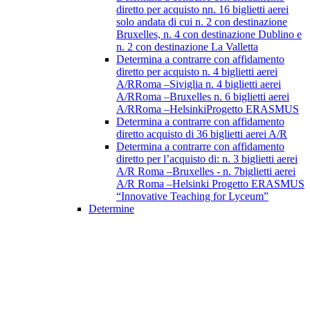
diretto per acquisto nn. 16 biglietti aerei
solo andata di cui n. 2 con destinazione
Bruxelles, n. 4 con destinazione Dublino e
n. 2 con destinazione La Valletta
Determina a contrarre con affidamento
diretto per acquisto n. 4 biglietti aerei
A/RRoma –Siviglia n. 4 biglietti aerei
A/RRoma –Bruxelles n. 6 biglietti aerei
A/RRoma –HelsinkiProgetto ERASMUS
Determina a contrarre con affidamento
diretto acquisto di 36 biglietti aerei A/R
Determina a contrarre con affidamento
diretto per l’acquisto di: n. 3 biglietti aerei
A/R Roma –Bruxelles - n. 7biglietti aerei
A/R Roma –Helsinki Progetto ERASMUS
“Innovative Teaching for Lyceum”
Determine