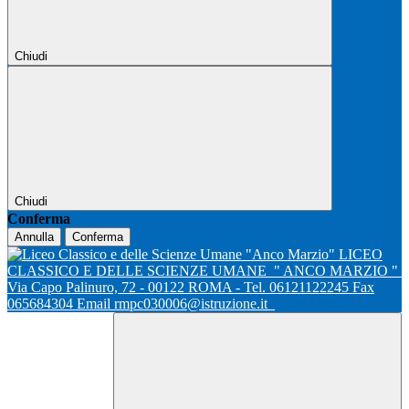
Chiudi
Chiudi
Conferma
Annulla
Conferma
LICEO
CLASSICO E DELLE SCIENZE UMANE
" ANCO MARZIO "
Via Capo Palinuro, 72 - 00122 ROMA - Tel. 06121122245 Fax
065684304 Email rmpc030006@istruzione.it