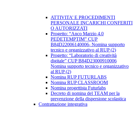
ATTIVITA’ E PROCEDIMENTI
PERSONALE INCARICHI CONFERITI
O AUTORIZZATI
Progetto: “Anco Marzio 4.0
PEDETEMPTIM” CUP
B84D22006140006- Nomina supporto
tecnico e organizzativo al RUP (2)
Progetto: “Laboratorio di creatività
digitale” CUP B84D23000910006
Nomina supporto tecnico e organizzativo
al RUP (2)
Nomina RUP FUTURLABS
Nomina RUP CLASSROOM
Nomina progettista Futurlabs
Decreto di nomina del TEAM per la
prevenzione della dispersione scolastica
Contrattazione integrativa