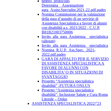
timbro_protocollo
Determina__Assegnazione
gara_Assist.Specialist.2021-22.pdf.pades
Nomina Commissione per la valutazione
della gara d’appalto di un servizio di
Assistenza Specialistica a favore di alunni
con disabilità a.s. 2021/2022 - C.U.P.
B81B21003750006
Invito_alla_gara_Assistenza__specialistica
(allegati)
Invito_alla_gara_Assistenza__specialistica
Nomina_R.U.P._Ass.Spec._2021-
2022.pdf.pades
GARA DI APPALTO PER IL SERVIZIO
DI ASSISTENZA SPECIALISTICA A
FAVORE DI ALUNNI CON
DISABILITA' O IN SITUAZIONI DI
SVANTAGGIO
Progetto “Assistenza specialistica
disabilità” -FUTURA ONLUS
Progetto “Assistenza specialistica
disabilità”: Inclusione Salute e Cura Roma
Litorale – Onlus
ASSISTENZA SPECIALISTICA 2022/''23