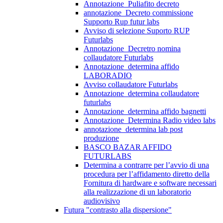
Annotazione_Puliafito decreto
annotazione_Decreto commissione
Supporto Rup futur labs
Avviso di selezione Suporto RUP
Futurlabs
Annotazione_Decretro nomina
collaudatore Futurlabs
Annotazione_determina affido
LABORADIO
Avviso collaudatore Futurlabs
Annotazione_determina collaudatore
futurlabs
Annotazione_determina affido bagnetti
Annotazione_Determina Radio video labs
annotazione_determina lab post
produzione
BASCO BAZAR AFFIDO
FUTURLABS
Determina a contrarre per l’avvio di una
procedura per l’affidamento diretto della
Fornitura di hardware e software necessari
alla realizzazione di un laboratorio
audiovisivo
Futura "contrasto alla dispersione"