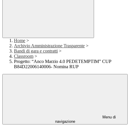
Home
>
Archivio Amministrazione Trasparente
>
Bandi di gara e contratti
>
Classroom
>
Progetto: “Anco Marzio 4.0 PEDETEMPTIM” CUP
B84D22006140006- Nomina RUP
Menu di
navigazione