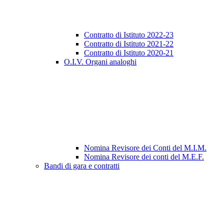
Contratto di Istituto 2022-23
Contratto di Istituto 2021-22
Contratto di Istituto 2020-21
O.I.V. Organi analoghi
Nomina Revisore dei Conti del M.I.M.
Nomina Revisore dei conti del M.E.F.
Bandi di gara e contratti