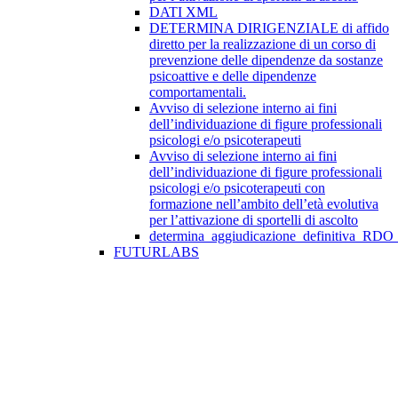
DATI XML
DETERMINA DIRIGENZIALE di affido
diretto per la realizzazione di un corso di
prevenzione delle dipendenze da sostanze
psicoattive e delle dipendenze
comportamentali.
Avviso di selezione interno ai fini
dell’individuazione di figure professionali
psicologi e/o psicoterapeuti
Avviso di selezione interno ai fini
dell’individuazione di figure professionali
psicologi e/o psicoterapeuti con
formazione nell’ambito dell’età evolutiva
per l’attivazione di sportelli di ascolto
determina_aggiudicazione_definitiva_RDO
FUTURLABS