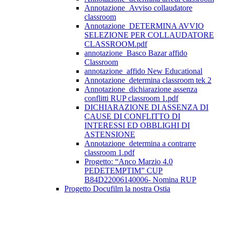
Annotazione_Avviso collaudatore
classroom
Annotazione_DETERMINA AVVIO
SELEZIONE PER COLLAUDATORE
CLASSROOM.pdf
annotazione_Basco Bazar affido
Classroom
annotazione_affido New Educational
Annotazione_determina classroom tek 2
Annotazione_dichiarazione assenza
conflitti RUP classroom 1.pdf
DICHIARAZIONE DI ASSENZA DI
CAUSE DI CONFLITTO DI
INTERESSI ED OBBLIGHI DI
ASTENSIONE
Annotazione_determina a contrarre
classroom 1.pdf
Progetto: “Anco Marzio 4.0
PEDETEMPTIM” CUP
B84D22006140006- Nomina RUP
Progetto Docufilm la nostra Ostia