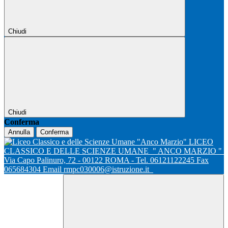
Chiudi
Chiudi
Conferma
Annulla
Conferma
LICEO
CLASSICO E DELLE SCIENZE UMANE
" ANCO MARZIO "
Via Capo Palinuro, 72 - 00122 ROMA - Tel. 06121122245 Fax
065684304 Email rmpc030006@istruzione.it