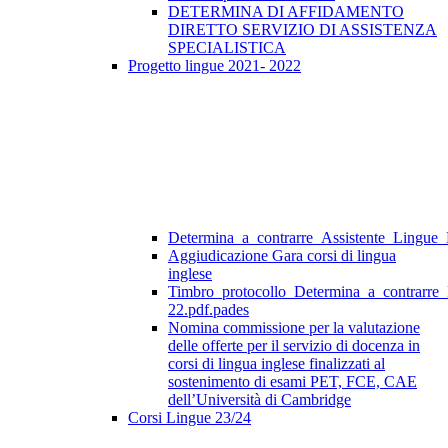
DETERMINA DI AFFIDAMENTO
DIRETTO SERVIZIO DI ASSISTENZA
SPECIALISTICA
Progetto lingue 2021- 2022
Determina_a_contrarre_Assistente_Lingue
Aggiudicazione Gara corsi di lingua
inglese
Timbro_protocollo_Determina_a_contrarre
22.pdf.pades
Nomina commissione per la valutazione
delle offerte per il servizio di docenza in
corsi di lingua inglese finalizzati al
sostenimento di esami PET, FCE, CAE
dell’Università di Cambridge
Corsi Lingue 23/24