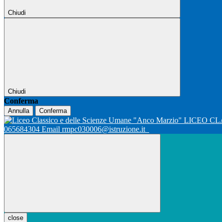
Chiudi
Chiudi
Conferma
Annulla
Conferma
LICEO CL
065684304 Email rmpc030006@istruzione.it
close