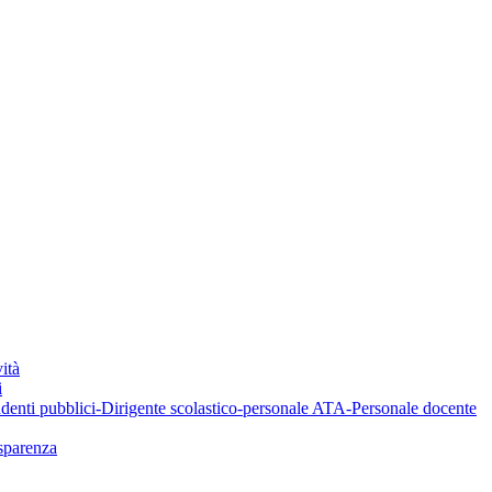
ità
i
denti pubblici-Dirigente scolastico-personale ATA-Personale docente
asparenza