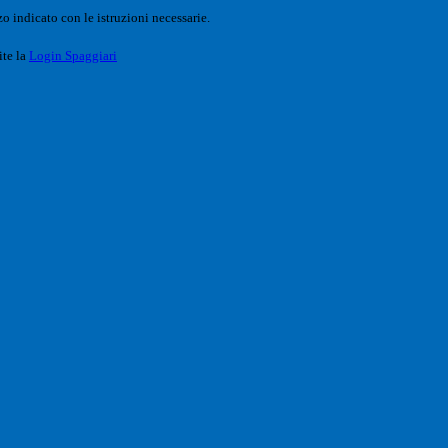
o indicato con le istruzioni necessarie.
ite la
Login Spaggiari