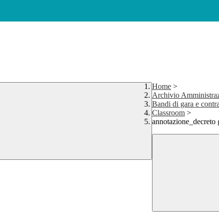
Home
>
Archivio Amministraz
Bandi di gara e contra
Classroom
>
annotazione_decreto 