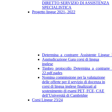
DIRETTO SERVIZIO DI ASSISTENZA
SPECIALISTICA
Progetto lingue 2021- 2022
Determina_a_contrarre_Assistente_Lingue
Aggiudicazione Gara corsi di lingua
inglese
Timbro_protocollo_Determina_a_contrarre
22.pdf.pades
Nomina commissione per la valutazione
delle offerte per il servizio di docenza in
corsi di lingua inglese finalizzati al
sostenimento di esami PET, FCE, CAE
dell’Università di Cambridge
Corsi Lingue 23/24