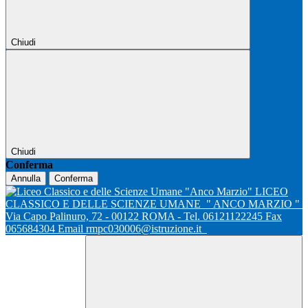
Chiudi
Chiudi
Conferma
Annulla
Conferma
LICEO
CLASSICO E DELLE SCIENZE UMANE
" ANCO MARZIO "
Via Capo Palinuro, 72 - 00122 ROMA - Tel. 06121122245 Fax
065684304 Email rmpc030006@istruzione.it