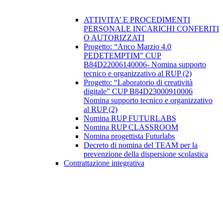
ATTIVITA’ E PROCEDIMENTI
PERSONALE INCARICHI CONFERITI
O AUTORIZZATI
Progetto: “Anco Marzio 4.0
PEDETEMPTIM” CUP
B84D22006140006- Nomina supporto
tecnico e organizzativo al RUP (2)
Progetto: “Laboratorio di creatività
digitale” CUP B84D23000910006
Nomina supporto tecnico e organizzativo
al RUP (2)
Nomina RUP FUTURLABS
Nomina RUP CLASSROOM
Nomina progettista Futurlabs
Decreto di nomina del TEAM per la
prevenzione della dispersione scolastica
Contrattazione integrativa