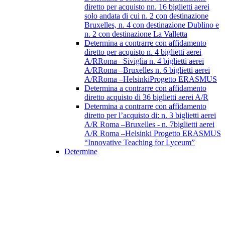
diretto per acquisto nn. 16 biglietti aerei
solo andata di cui n. 2 con destinazione
Bruxelles, n. 4 con destinazione Dublino e
n. 2 con destinazione La Valletta
Determina a contrarre con affidamento
diretto per acquisto n. 4 biglietti aerei
A/RRoma –Siviglia n. 4 biglietti aerei
A/RRoma –Bruxelles n. 6 biglietti aerei
A/RRoma –HelsinkiProgetto ERASMUS
Determina a contrarre con affidamento
diretto acquisto di 36 biglietti aerei A/R
Determina a contrarre con affidamento
diretto per l’acquisto di: n. 3 biglietti aerei
A/R Roma –Bruxelles - n. 7biglietti aerei
A/R Roma –Helsinki Progetto ERASMUS
“Innovative Teaching for Lyceum”
Determine