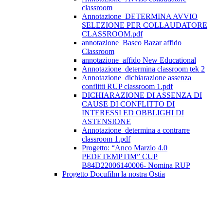
classroom
Annotazione_DETERMINA AVVIO
SELEZIONE PER COLLAUDATORE
CLASSROOM.pdf
annotazione_Basco Bazar affido
Classroom
annotazione_affido New Educational
Annotazione_determina classroom tek 2
Annotazione_dichiarazione assenza
conflitti RUP classroom 1.pdf
DICHIARAZIONE DI ASSENZA DI
CAUSE DI CONFLITTO DI
INTERESSI ED OBBLIGHI DI
ASTENSIONE
Annotazione_determina a contrarre
classroom 1.pdf
Progetto: “Anco Marzio 4.0
PEDETEMPTIM” CUP
B84D22006140006- Nomina RUP
Progetto Docufilm la nostra Ostia