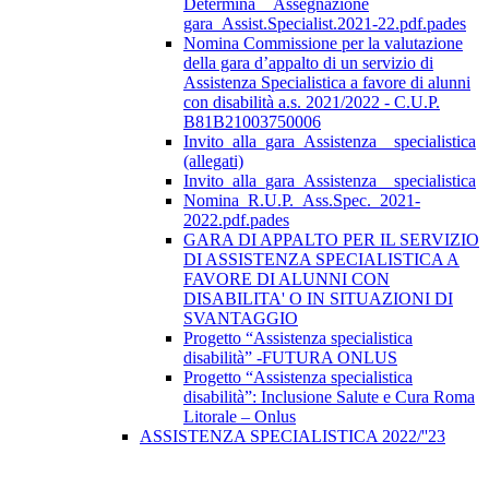
Determina__Assegnazione
gara_Assist.Specialist.2021-22.pdf.pades
Nomina Commissione per la valutazione
della gara d’appalto di un servizio di
Assistenza Specialistica a favore di alunni
con disabilità a.s. 2021/2022 - C.U.P.
B81B21003750006
Invito_alla_gara_Assistenza__specialistica
(allegati)
Invito_alla_gara_Assistenza__specialistica
Nomina_R.U.P._Ass.Spec._2021-
2022.pdf.pades
GARA DI APPALTO PER IL SERVIZIO
DI ASSISTENZA SPECIALISTICA A
FAVORE DI ALUNNI CON
DISABILITA' O IN SITUAZIONI DI
SVANTAGGIO
Progetto “Assistenza specialistica
disabilità” -FUTURA ONLUS
Progetto “Assistenza specialistica
disabilità”: Inclusione Salute e Cura Roma
Litorale – Onlus
ASSISTENZA SPECIALISTICA 2022/''23