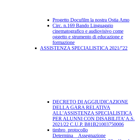
Progetto Docufilm la nostra Ostia Amo
Circ. n.169 Bando Linguaggio
cinematografico e audiovisivo come
oggetto e strumento di educazione e
formazione
ASSISTENZA SPECIALISTICA 2021/''22
DECRETO DI AGGIUDICAZIONE
DELLA GARA RELATIVA
ALL’ASSISTENZA SPECIALISTICA
PER ALUNNI CON DISABILITA’ A.S.
2021/22 C.U.P. B81B21003750006
timbro_protocollo
Determina__Assegnazione