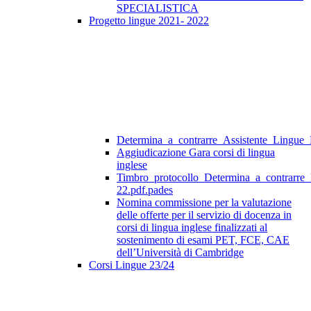
SPECIALISTICA
Progetto lingue 2021- 2022
Determina_a_contrarre_Assistente_Lingue
Aggiudicazione Gara corsi di lingua
inglese
Timbro_protocollo_Determina_a_contrarre
22.pdf.pades
Nomina commissione per la valutazione
delle offerte per il servizio di docenza in
corsi di lingua inglese finalizzati al
sostenimento di esami PET, FCE, CAE
dell’Università di Cambridge
Corsi Lingue 23/24