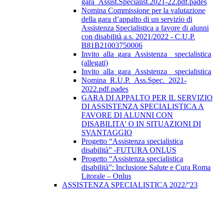
gara_Assist.Specialist.2021-22.pdf.pades
Nomina Commissione per la valutazione
della gara d’appalto di un servizio di
Assistenza Specialistica a favore di alunni
con disabilità a.s. 2021/2022 - C.U.P.
B81B21003750006
Invito_alla_gara_Assistenza__specialistica
(allegati)
Invito_alla_gara_Assistenza__specialistica
Nomina_R.U.P._Ass.Spec._2021-
2022.pdf.pades
GARA DI APPALTO PER IL SERVIZIO
DI ASSISTENZA SPECIALISTICA A
FAVORE DI ALUNNI CON
DISABILITA' O IN SITUAZIONI DI
SVANTAGGIO
Progetto “Assistenza specialistica
disabilità” -FUTURA ONLUS
Progetto “Assistenza specialistica
disabilità”: Inclusione Salute e Cura Roma
Litorale – Onlus
ASSISTENZA SPECIALISTICA 2022/''23