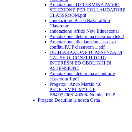
Annotazione_DETERMINA AVVIO
SELEZIONE PER COLLAUDATORE
CLASSROOM.pdf
annotazione_Basco Bazar affido
Classroom
annotazione_affido New Educational
Annotazione_determina classroom tek 2
Annotazione_dichiarazione assenza
conflitti RUP classroom 1.pdf
DICHIARAZIONE DI ASSENZA DI
CAUSE DI CONFLITTO DI
INTERESSI ED OBBLIGHI DI
ASTENSIONE
Annotazione_determina a contrarre
classroom 1.pdf
Progetto: “Anco Marzio 4.0
PEDETEMPTIM” CUP
B84D22006140006- Nomina RUP
Progetto Docufilm la nostra Ostia