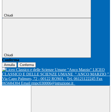
Chiudi
Chiudi
Conferma
Annulla
Conferma
LICEO
CLASSICO E DELLE SCIENZE UMANE
" ANCO MARZIO "
Via Capo Palinuro, 72 - 00122 ROMA - Tel. 06121122245 Fax
065684304 Email rmpc030006@istruzione.it