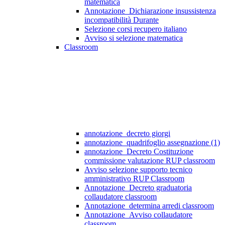
matematica
Annotazione_Dichiarazione insussistenza
incompatibilità Durante
Selezione corsi recupero italiano
Avviso si selezione matematica
Classroom
annotazione_decreto giorgi
annotazione_quadrifoglio assegnazione (1)
annotazione_Decreto Costituzione
commissione valutazione RUP classroom
Avviso selezione supporto tecnico
amministrativo RUP Classroom
Annotazione_Decreto graduatoria
collaudatore classroom
Annotazione_determina arredi classroom
Annotazione_Avviso collaudatore
classroom