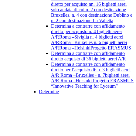
diretto per acquisto nn. 16 biglietti aerei
solo andata di cui n. 2 con destinazione
Bruxelles, n. 4 con destinazione Dublino e
n. 2 con destinazione La Valletta
Determina a contrarre con affidamento
diretto per acquisto n. 4 biglietti aerei
A/RRoma –Siviglia n. 4 biglietti aerei
A/RRoma –Bruxelles n. 6 biglietti aerei
A/RRoma –HelsinkiProgetto ERASMUS
Determina a contrarre con affidamento
diretto acquisto di 36 biglietti aerei A/R
Determina a contrarre con affidamento
diretto per l’acquisto di: n. 3 biglietti aerei
A/R Roma –Bruxelles - n. 7biglietti aerei
A/R Roma –Helsinki Progetto ERASMUS
“Innovative Teaching for Lyceum”
Determine