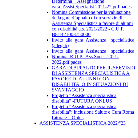
Determina__Assegnazione
gara_Assist.Specialist.2021-22.pdf.pades
Nomina Commissione per la valutazione
della gara d’appalto di un servizio di
Assistenza Specialistica a favore di alunni
con disabilità a.s. 2021/2022 - C.U.P.
B81B21003750006
Invito_alla_gara_Assistenza__specialistica
(allegati)
Invito_alla_gara_Assistenza__specialistica
Nomina_R.U.P._Ass.Spec._2021-
2022.pdf.pades
GARA DI APPALTO PER IL SERVIZIO
DI ASSISTENZA SPECIALISTICA A
FAVORE DI ALUNNI CON
DISABILITA' O IN SITUAZIONI DI
SVANTAGGIO
Progetto “Assistenza specialistica
disabilità” -FUTURA ONLUS
Progetto “Assistenza specialistica
disabilità”: Inclusione Salute e Cura Roma
Litorale – Onlus
ASSISTENZA SPECIALISTICA 2022/''23