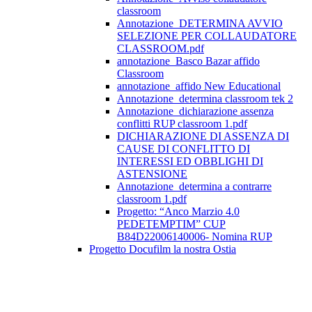
classroom
Annotazione_DETERMINA AVVIO
SELEZIONE PER COLLAUDATORE
CLASSROOM.pdf
annotazione_Basco Bazar affido
Classroom
annotazione_affido New Educational
Annotazione_determina classroom tek 2
Annotazione_dichiarazione assenza
conflitti RUP classroom 1.pdf
DICHIARAZIONE DI ASSENZA DI
CAUSE DI CONFLITTO DI
INTERESSI ED OBBLIGHI DI
ASTENSIONE
Annotazione_determina a contrarre
classroom 1.pdf
Progetto: “Anco Marzio 4.0
PEDETEMPTIM” CUP
B84D22006140006- Nomina RUP
Progetto Docufilm la nostra Ostia