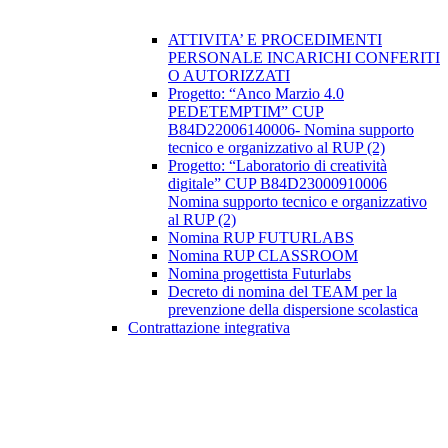
ATTIVITA’ E PROCEDIMENTI
PERSONALE INCARICHI CONFERITI
O AUTORIZZATI
Progetto: “Anco Marzio 4.0
PEDETEMPTIM” CUP
B84D22006140006- Nomina supporto
tecnico e organizzativo al RUP (2)
Progetto: “Laboratorio di creatività
digitale” CUP B84D23000910006
Nomina supporto tecnico e organizzativo
al RUP (2)
Nomina RUP FUTURLABS
Nomina RUP CLASSROOM
Nomina progettista Futurlabs
Decreto di nomina del TEAM per la
prevenzione della dispersione scolastica
Contrattazione integrativa