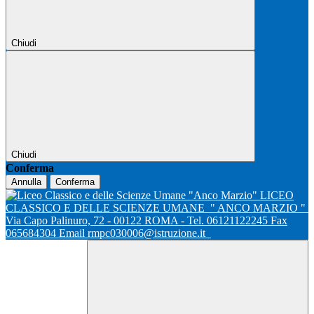
Chiudi
Chiudi
Conferma
Annulla
Conferma
LICEO
CLASSICO E DELLE SCIENZE UMANE
" ANCO MARZIO "
Via Capo Palinuro, 72 - 00122 ROMA - Tel. 06121122245 Fax
065684304 Email rmpc030006@istruzione.it