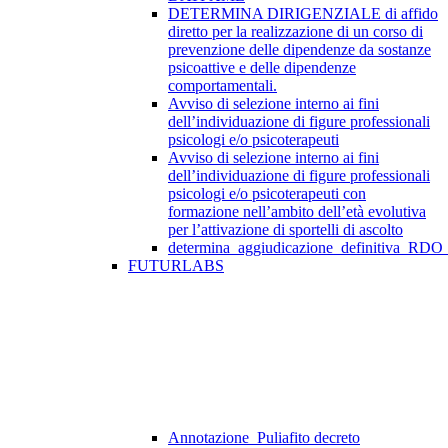
DETERMINA DIRIGENZIALE di affido
diretto per la realizzazione di un corso di
prevenzione delle dipendenze da sostanze
psicoattive e delle dipendenze
comportamentali.
Avviso di selezione interno ai fini
dell’individuazione di figure professionali
psicologi e/o psicoterapeuti
Avviso di selezione interno ai fini
dell’individuazione di figure professionali
psicologi e/o psicoterapeuti con
formazione nell’ambito dell’età evolutiva
per l’attivazione di sportelli di ascolto
determina_aggiudicazione_definitiva_RDO
FUTURLABS
Annotazione_Puliafito decreto