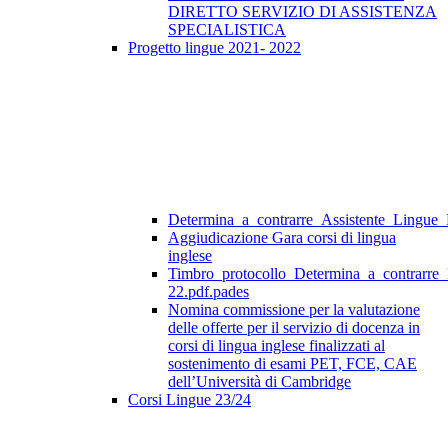
DIRETTO SERVIZIO DI ASSISTENZA
SPECIALISTICA
Progetto lingue 2021- 2022
Determina_a_contrarre_Assistente_Lingue
Aggiudicazione Gara corsi di lingua
inglese
Timbro_protocollo_Determina_a_contrarre
22.pdf.pades
Nomina commissione per la valutazione
delle offerte per il servizio di docenza in
corsi di lingua inglese finalizzati al
sostenimento di esami PET, FCE, CAE
dell’Università di Cambridge
Corsi Lingue 23/24