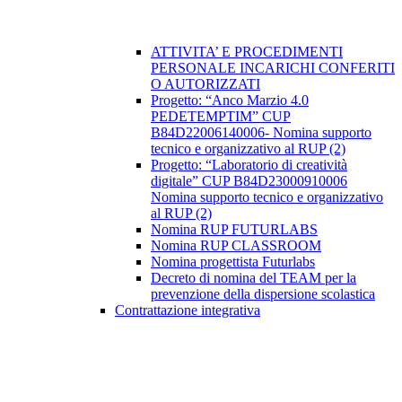
ATTIVITA’ E PROCEDIMENTI
PERSONALE INCARICHI CONFERITI
O AUTORIZZATI
Progetto: “Anco Marzio 4.0
PEDETEMPTIM” CUP
B84D22006140006- Nomina supporto
tecnico e organizzativo al RUP (2)
Progetto: “Laboratorio di creatività
digitale” CUP B84D23000910006
Nomina supporto tecnico e organizzativo
al RUP (2)
Nomina RUP FUTURLABS
Nomina RUP CLASSROOM
Nomina progettista Futurlabs
Decreto di nomina del TEAM per la
prevenzione della dispersione scolastica
Contrattazione integrativa