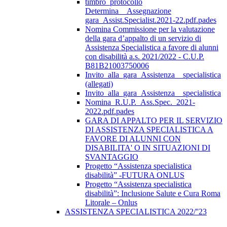
timbro_protocollo
Determina__Assegnazione
gara_Assist.Specialist.2021-22.pdf.pades
Nomina Commissione per la valutazione
della gara d’appalto di un servizio di
Assistenza Specialistica a favore di alunni
con disabilità a.s. 2021/2022 - C.U.P.
B81B21003750006
Invito_alla_gara_Assistenza__specialistica
(allegati)
Invito_alla_gara_Assistenza__specialistica
Nomina_R.U.P._Ass.Spec._2021-
2022.pdf.pades
GARA DI APPALTO PER IL SERVIZIO
DI ASSISTENZA SPECIALISTICA A
FAVORE DI ALUNNI CON
DISABILITA' O IN SITUAZIONI DI
SVANTAGGIO
Progetto “Assistenza specialistica
disabilità” -FUTURA ONLUS
Progetto “Assistenza specialistica
disabilità”: Inclusione Salute e Cura Roma
Litorale – Onlus
ASSISTENZA SPECIALISTICA 2022/''23