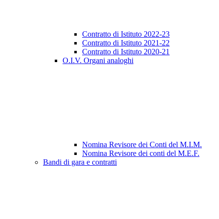
Contratto di Istituto 2022-23
Contratto di Istituto 2021-22
Contratto di Istituto 2020-21
O.I.V. Organi analoghi
Nomina Revisore dei Conti del M.I.M.
Nomina Revisore dei conti del M.E.F.
Bandi di gara e contratti