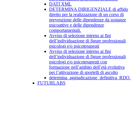
DATI XML
DETERMINA DIRIGENZIALE di affido
diretto per la realizzazione di un corso di
prevenzione delle dipendenze da sostanze
psicoattive e delle dipendenze
comportamentali.
Avviso di selezione interno ai fini
dell’individuazione di figure professionali
psicologi e/o psicoterapeuti
Avviso di selezione interno ai fini
dell’individuazione di figure professionali
psicologi e/o psicoterapeuti con
formazione nell’ambito dell’età evolutiva
per l’attivazione di sportelli di ascolto
determina_aggiudicazione_definitiva_RDO
FUTURLABS