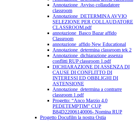
Annotazione_Avviso collaudatore
classroom
Annotazione_DETERMINA AVVIO
SELEZIONE PER COLLAUDATORE
CLASSROOM.pdf
annotazione_Basco Bazar affido
Classroom
annotazione_affido New Educational
Annotazione_determina classroom tek 2
Annotazione_dichiarazione assenza
conflitti RUP classroom 1.pdf
DICHIARAZIONE DI ASSENZA DI
CAUSE DI CONFLITTO DI
INTERESSI ED OBBLIGHI DI
ASTENSIONE
Annotazione_determina a contrarre
classroom 1.pdf
Progetto: “Anco Marzio 4.0
PEDETEMPTIM” CUP
B84D22006140006- Nomina RUP
Progetto Docufilm la nostra Ostia