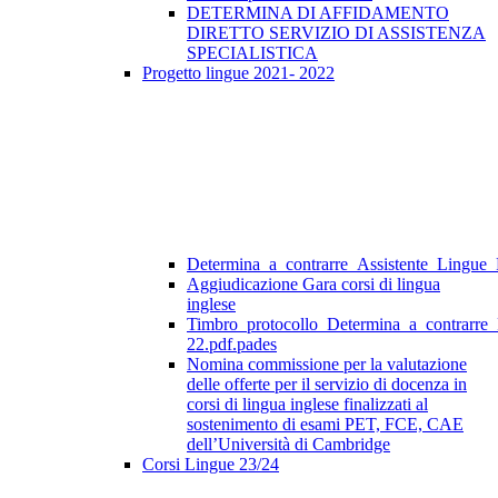
DETERMINA DI AFFIDAMENTO
DIRETTO SERVIZIO DI ASSISTENZA
SPECIALISTICA
Progetto lingue 2021- 2022
Determina_a_contrarre_Assistente_Lingue
Aggiudicazione Gara corsi di lingua
inglese
Timbro_protocollo_Determina_a_contrarre
22.pdf.pades
Nomina commissione per la valutazione
delle offerte per il servizio di docenza in
corsi di lingua inglese finalizzati al
sostenimento di esami PET, FCE, CAE
dell’Università di Cambridge
Corsi Lingue 23/24