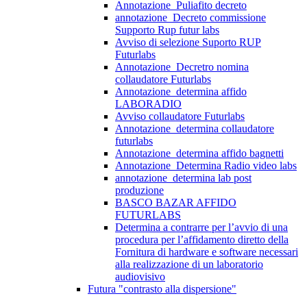
Annotazione_Puliafito decreto
annotazione_Decreto commissione
Supporto Rup futur labs
Avviso di selezione Suporto RUP
Futurlabs
Annotazione_Decretro nomina
collaudatore Futurlabs
Annotazione_determina affido
LABORADIO
Avviso collaudatore Futurlabs
Annotazione_determina collaudatore
futurlabs
Annotazione_determina affido bagnetti
Annotazione_Determina Radio video labs
annotazione_determina lab post
produzione
BASCO BAZAR AFFIDO
FUTURLABS
Determina a contrarre per l’avvio di una
procedura per l’affidamento diretto della
Fornitura di hardware e software necessari
alla realizzazione di un laboratorio
audiovisivo
Futura "contrasto alla dispersione"