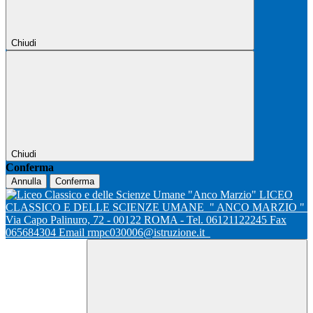
Chiudi
Chiudi
Conferma
Annulla
Conferma
LICEO
CLASSICO E DELLE SCIENZE UMANE
" ANCO MARZIO "
Via Capo Palinuro, 72 - 00122 ROMA - Tel. 06121122245 Fax
065684304 Email rmpc030006@istruzione.it