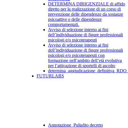
DETERMINA DIRIGENZIALE di affido
diretto per la realizzazione di un corso di
prevenzione delle dipendenze da sostanze
psicoattive e delle dipendenze
comportamentali.
Avviso di selezione interno ai fini
dell’individuazione di figure professionali
psicologi e/o psicoterapeuti
Avviso di selezione interno ai fini
dell’individuazione di figure professionali
psicologi e/o psicoterapeuti con
formazione nell’ambito dell’età evolutiva
per l’attivazione di sportelli di ascolto
determina_aggiudicazione_definitiva_RDO
FUTURLABS
Annotazione_Puliafito decreto