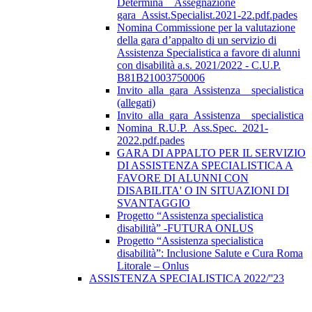
Determina__Assegnazione
gara_Assist.Specialist.2021-22.pdf.pades
Nomina Commissione per la valutazione
della gara d’appalto di un servizio di
Assistenza Specialistica a favore di alunni
con disabilità a.s. 2021/2022 - C.U.P.
B81B21003750006
Invito_alla_gara_Assistenza__specialistica
(allegati)
Invito_alla_gara_Assistenza__specialistica
Nomina_R.U.P._Ass.Spec._2021-
2022.pdf.pades
GARA DI APPALTO PER IL SERVIZIO
DI ASSISTENZA SPECIALISTICA A
FAVORE DI ALUNNI CON
DISABILITA' O IN SITUAZIONI DI
SVANTAGGIO
Progetto “Assistenza specialistica
disabilità” -FUTURA ONLUS
Progetto “Assistenza specialistica
disabilità”: Inclusione Salute e Cura Roma
Litorale – Onlus
ASSISTENZA SPECIALISTICA 2022/''23