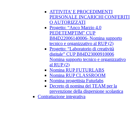
ATTIVITA’ E PROCEDIMENTI
PERSONALE INCARICHI CONFERITI
O AUTORIZZATI
Progetto: “Anco Marzio 4.0
PEDETEMPTIM” CUP
B84D22006140006- Nomina supporto
tecnico e organizzativo al RUP (2)
Progetto: “Laboratorio di creatività
digitale” CUP B84D23000910006
Nomina supporto tecnico e organizzativo
al RUP (2)
Nomina RUP FUTURLABS
Nomina RUP CLASSROOM
Nomina progettista Futurlabs
Decreto di nomina del TEAM per la
prevenzione della dispersione scolastica
Contrattazione integrativa