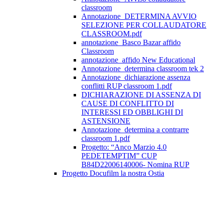
classroom
Annotazione_DETERMINA AVVIO
SELEZIONE PER COLLAUDATORE
CLASSROOM.pdf
annotazione_Basco Bazar affido
Classroom
annotazione_affido New Educational
Annotazione_determina classroom tek 2
Annotazione_dichiarazione assenza
conflitti RUP classroom 1.pdf
DICHIARAZIONE DI ASSENZA DI
CAUSE DI CONFLITTO DI
INTERESSI ED OBBLIGHI DI
ASTENSIONE
Annotazione_determina a contrarre
classroom 1.pdf
Progetto: “Anco Marzio 4.0
PEDETEMPTIM” CUP
B84D22006140006- Nomina RUP
Progetto Docufilm la nostra Ostia