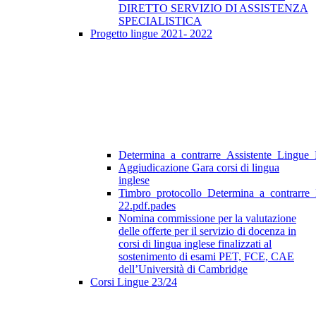
DIRETTO SERVIZIO DI ASSISTENZA
SPECIALISTICA
Progetto lingue 2021- 2022
Determina_a_contrarre_Assistente_Lingue
Aggiudicazione Gara corsi di lingua
inglese
Timbro_protocollo_Determina_a_contrarre
22.pdf.pades
Nomina commissione per la valutazione
delle offerte per il servizio di docenza in
corsi di lingua inglese finalizzati al
sostenimento di esami PET, FCE, CAE
dell’Università di Cambridge
Corsi Lingue 23/24