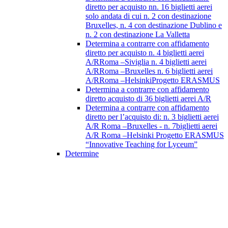
diretto per acquisto nn. 16 biglietti aerei
solo andata di cui n. 2 con destinazione
Bruxelles, n. 4 con destinazione Dublino e
n. 2 con destinazione La Valletta
Determina a contrarre con affidamento
diretto per acquisto n. 4 biglietti aerei
A/RRoma –Siviglia n. 4 biglietti aerei
A/RRoma –Bruxelles n. 6 biglietti aerei
A/RRoma –HelsinkiProgetto ERASMUS
Determina a contrarre con affidamento
diretto acquisto di 36 biglietti aerei A/R
Determina a contrarre con affidamento
diretto per l’acquisto di: n. 3 biglietti aerei
A/R Roma –Bruxelles - n. 7biglietti aerei
A/R Roma –Helsinki Progetto ERASMUS
“Innovative Teaching for Lyceum”
Determine