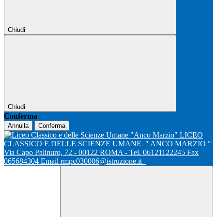
Chiudi
Chiudi
Conferma
Annulla
Conferma
LICEO
CLASSICO E DELLE SCIENZE UMANE
" ANCO MARZIO "
Via Capo Palinuro, 72 - 00122 ROMA - Tel. 06121122245 Fax
065684304 Email rmpc030006@istruzione.it