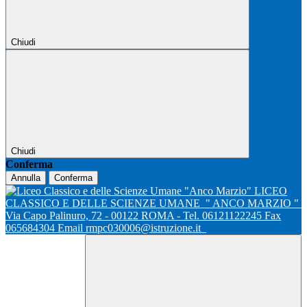
Chiudi
Chiudi
Conferma
Annulla
Conferma
LICEO
CLASSICO E DELLE SCIENZE UMANE
" ANCO MARZIO "
Via Capo Palinuro, 72 - 00122 ROMA - Tel. 06121122245 Fax
065684304 Email rmpc030006@istruzione.it