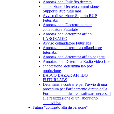
Annotazione_Puliafito decreto
annotazione_Decreto commissione
Supporto Rup futur labs
Avviso di selezione Suporto RUP
Futurlabs
Annotazione_Decretro nomina
collaudatore Futurlabs
Annotazione_determina affido
LABORADIO
Avviso collaudatore Futurlabs
Annotazione_determina collaudatore
futurlabs
Annotazione_determina affido bagnetti
Annotazione_Determina Radio video labs
annotazione_determina lab post
produzione
BASCO BAZAR AFFIDO
FUTURLABS
Determina a contrarre per l’avvio di una
procedura per l’affidamento diretto della
Fornitura di hardware e software necessari
alla realizzazione di un laboratorio
audiovisivo
Futura "contrasto alla dispersione"