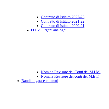
Contratto di Istituto 2022-23
Contratto di Istituto 2021-22
Contratto di Istituto 2020-21
O.I.V. Organi analoghi
Nomina Revisore dei Conti del M.I.M.
Nomina Revisore dei conti del M.E.F.
Bandi di gara e contratti