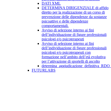
DATI XML
DETERMINA DIRIGENZIALE di affido
diretto per la realizzazione di un corso di
prevenzione delle dipendenze da sostanze
psicoattive e delle dipendenze
comportamentali.
Avviso di selezione interno ai fini
dell’individuazione di figure professionali
psicologi e/o psicoterapeuti
Avviso di selezione interno ai fini
dell’individuazione di figure professionali
psicologi e/o psicoterapeuti con
formazione nell’ambito dell’età evolutiva
per l’attivazione di sportelli di ascolto
determina_aggiudicazione_definitiva_RDO
FUTURLABS