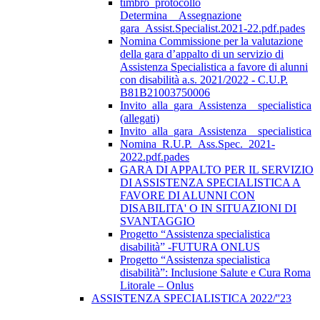
timbro_protocollo
Determina__Assegnazione
gara_Assist.Specialist.2021-22.pdf.pades
Nomina Commissione per la valutazione
della gara d’appalto di un servizio di
Assistenza Specialistica a favore di alunni
con disabilità a.s. 2021/2022 - C.U.P.
B81B21003750006
Invito_alla_gara_Assistenza__specialistica
(allegati)
Invito_alla_gara_Assistenza__specialistica
Nomina_R.U.P._Ass.Spec._2021-
2022.pdf.pades
GARA DI APPALTO PER IL SERVIZIO
DI ASSISTENZA SPECIALISTICA A
FAVORE DI ALUNNI CON
DISABILITA' O IN SITUAZIONI DI
SVANTAGGIO
Progetto “Assistenza specialistica
disabilità” -FUTURA ONLUS
Progetto “Assistenza specialistica
disabilità”: Inclusione Salute e Cura Roma
Litorale – Onlus
ASSISTENZA SPECIALISTICA 2022/''23