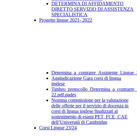
DETERMINA DI AFFIDAMENTO
DIRETTO SERVIZIO DI ASSISTENZA
SPECIALISTICA
Progetto lingue 2021- 2022
Determina_a_contrarre_Assistente_Lingue
Aggiudicazione Gara corsi di lingua
inglese
Timbro_protocollo_Determina_a_contrarre
22.pdf.pades
Nomina commissione per la valutazione
delle offerte per il servizio di docenza in
corsi di lingua inglese finalizzati al
sostenimento di esami PET, FCE, CAE
dell’Università di Cambridge
Corsi Lingue 23/24