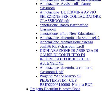
Annotazione_Avviso collaudatore
classroom
Annotazione_DETERMINA AVVIO
SELEZIONE PER COLLAUDATORE
CLASSROOM.pdf
annotazione_Basco Bazar affido
Classroom
annotazione_affido New Educational
Annotazione_determina classroom tek 2
Annotazione_dichiarazione assenza
conflitti RUP classroom 1.pdf
DICHIARAZIONE DI ASSENZA DI
CAUSE DI CONFLITTO DI
INTERESSI ED OBBLIGHI DI
ASTENSIONE
Annotazione_determina a contrarre
classroom 1.pdf
Progetto: “Anco Marzio 4.0
PEDETEMPTIM” CUP
B84D22006140006- Nomina RUP
Progetto Docufilm la nostra Ostia