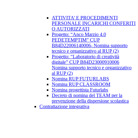
ATTIVITA’ E PROCEDIMENTI
PERSONALE INCARICHI CONFERITI
O AUTORIZZATI
Progetto: “Anco Marzio 4.0
PEDETEMPTIM” CUP
B84D22006140006- Nomina supporto
tecnico e organizzativo al RUP (2)
Progetto: “Laboratorio di creatività
digitale” CUP B84D23000910006
Nomina supporto tecnico e organizzativo
al RUP (2)
Nomina RUP FUTURLABS
Nomina RUP CLASSROOM
Nomina progettista Futurlabs
Decreto di nomina del TEAM per la
prevenzione della dispersione scolastica
Contrattazione integrativa