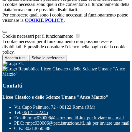
I cookie necessari sono quelli che consentono il funzionamento della
piattaforma e non è possibile disabilitarli.
Per conoscere quali sono i cookie necessari al funzionamento potete
visionare la
COOKIE POLICY
.
Cookie necessari per il funzionamento
I cookie necessari per il funzionamento non possono essere
disabilitati. È possibile consultare l'elenco nella pagina della cookie
policy.
Accetta tutti
Salva le preferenze
Liceo Classico e delle Scienze Umane "Anco
Marzio"
Contatti
Liceo Classico e delle Scienze Umane "Anco Marzio"
Via Capo Palinuro, 72 - 00122 Roma (RM)
Tel:
06121122245
Email:
rmpc030006@istruzione.it
Link per inviare una mail
PEC:
rmpc030006@pec.istruzione.it
Link per inviare una mail
C.F.: 80213050588