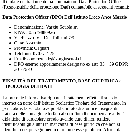
Il titolare del trattamento ha nominato un Data Protection Officer
(Responsabile della protezione Dati) contattabile ai seguenti recapiti:
Data Protection Officer (DPO) Dell’Istituto Liceo Anco Marzio
Denominazione:
Vargiu Scuola srl
P.IVA:
03679880926
Via/Piazza: Via Dei Tulipani 7/9
Città: Assemini
Provincia: Cagliari
Telefono:
070271526
Email:
commerciale@vargiuscuola.it
DPO esterno appositamente designato ex artt. 33 – 39 GDPR
2016/679
FINALITÀ DEL TRATTAMENTO, BASE GIURIDICA e
TIPOLOGIA DEI DATI
La presente informativa riguarda i trattamenti effettuati sul sito
internet da parte dell’Istituto Scolastico Titolare del Trattamento. In
particolare, la scuola, ove pubblichi foto di alunni e insegnanti,
tratterà delle immagini e lo farà al solo fine di documentare attività
didattiche di particolare pregio avendo cura di non rendere
identificabili gli alunni in mancanza di base giuridica che non si
identifichi nel perseguimento di un interesse pubblico. Alcuni dati