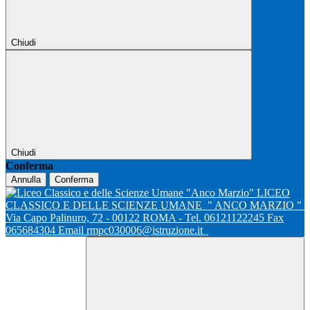
Chiudi
Chiudi
Conferma
Annulla
Conferma
LICEO
CLASSICO E DELLE SCIENZE UMANE
" ANCO MARZIO "
Via Capo Palinuro, 72 - 00122 ROMA - Tel. 06121122245 Fax
065684304 Email rmpc030006@istruzione.it