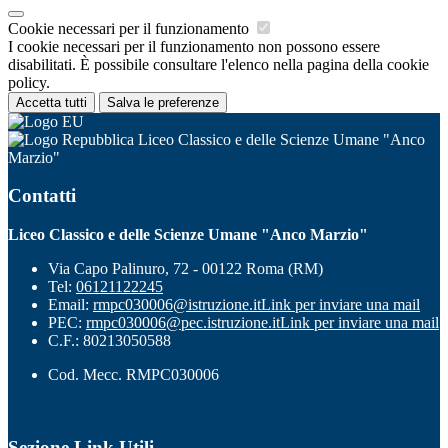
Cookie necessari per il funzionamento
I cookie necessari per il funzionamento non possono essere
disabilitati. È possibile consultare l'elenco nella pagina della cookie
policy.
Accetta tutti
Salva le preferenze
Liceo Classico e delle Scienze Umane "Anco
Marzio"
Contatti
Liceo Classico e delle Scienze Umane "Anco Marzio"
Via Capo Palinuro, 72 - 00122 Roma (RM)
Tel:
06121122245
Email:
rmpc030006@istruzione.it
Link per inviare una mail
PEC:
rmpc030006@pec.istruzione.it
Link per inviare una mail
C.F.: 80213050588
Cod. Mecc. RMPC030006
Sezione Link Utili