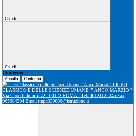
Chiudi
Chiudi
Conferma
Annulla
Conferma
LICEO
CLASSICO E DELLE SCIENZE UMANE
" ANCO MARZIO "
Via Capo Palinuro, 72 - 00122 ROMA - Tel. 06121122245 Fax
065684304 Email rmpc030006@istruzione.it