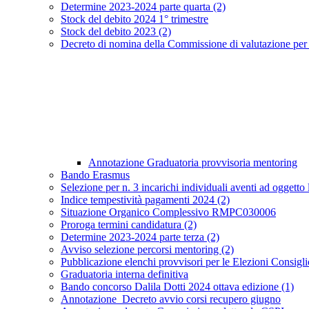
Determine 2023-2024 parte quarta (2)
Stock del debito 2024 1° trimestre
Stock del debito 2023 (2)
Decreto di nomina della Commissione di valutazione per pe
Annotazione Graduatoria provvisoria mentoring
Bando Erasmus
Selezione per n. 3 incarichi individuali aventi ad oggetto 
Indice tempestività pagamenti 2024 (2)
Situazione Organico Complessivo RMPC030006
Proroga termini candidatura (2)
Determine 2023-2024 parte terza (2)
Avviso selezione percorsi mentoring (2)
Pubblicazione elenchi provvisori per le Elezioni Consigli
Graduatoria interna definitiva
Bando concorso Dalila Dotti 2024 ottava edizione (1)
Annotazione_Decreto avvio corsi recupero giugno