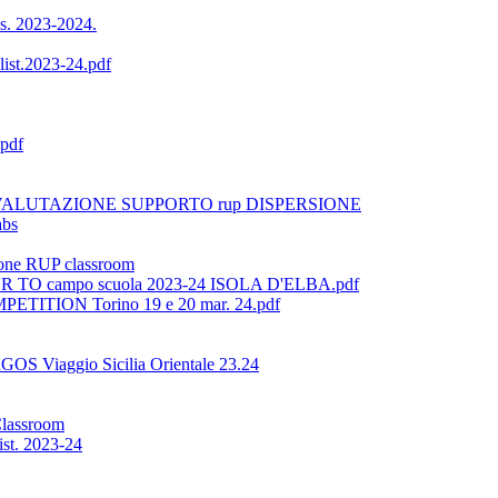
a.s. 2023-2024.
ist.2023-24.pdf
pdf
VALUTAZIONE SUPPORTO rup DISPERSIONE
abs
ione RUP classroom
FLOR TO campo scuola 2023-24 ISOLA D'ELBA.pdf
OMPETITION Torino 19 e 20 mar. 24.pdf
GOS Viaggio Sicilia Orientale 23.24
Classroom
ist. 2023-24