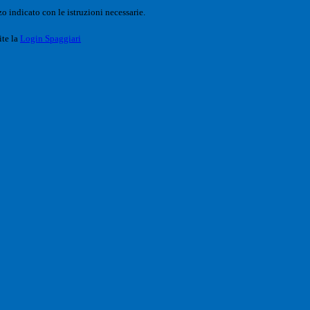
o indicato con le istruzioni necessarie.
ite la
Login Spaggiari