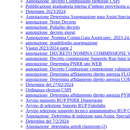
Annotazione_decreto Commissione elettorale CSPI
Pubblicazione graduatoria interna d’istituto provvisoria 
Determine 2023/2024
Annotazione Determina Assegnazione gara Assist.Special
annotazione_Negri Decreto
annotazione_Puliafito decreto
annotazione_decreto giorgi
Annotazione_Nomina Comm.Gara Assist.spec. 2023-24.
annotazione_quadrifoglio assegnazione
Viaggi 2023/2024 parte 2
annotazione_DECRETO NOMINA COMMISSIONE 
annotazione_Decreto commissione Supporto Rup futur l
annotazione_Determina PNRR sito WEB
annotazione_Decreto Costituzione commissione valutaz
annotazione_Determina affIdamento diretto agenzia 
annotazione_Determina affidamento diretto agenzia C
Determine del 27/02/2024
Ordinanza elezioni CSPI
annotazione_Determina affidamento diretto agenzia PYR
Avviso supporto RUP PNRR Dispersione
Avviso di selezione Suporto RUP Futurlabs
Avviso selezione supporto tecnico amministrativo RUP 
Annotazione_Determina di indizione gara Assist. Special
Determine del 7/2/2024
Annotazione_determina arredi classroom (2)