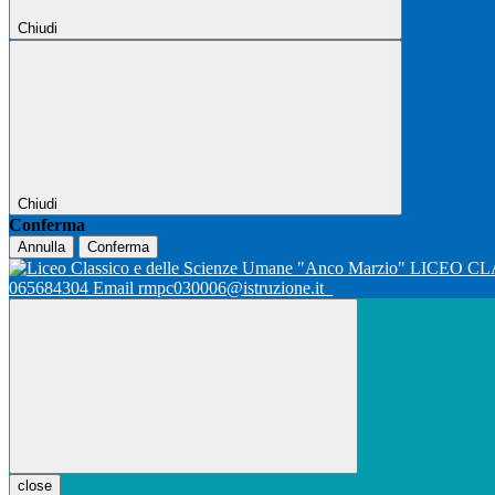
Chiudi
Chiudi
Conferma
Annulla
Conferma
LICEO CL
065684304 Email rmpc030006@istruzione.it
close