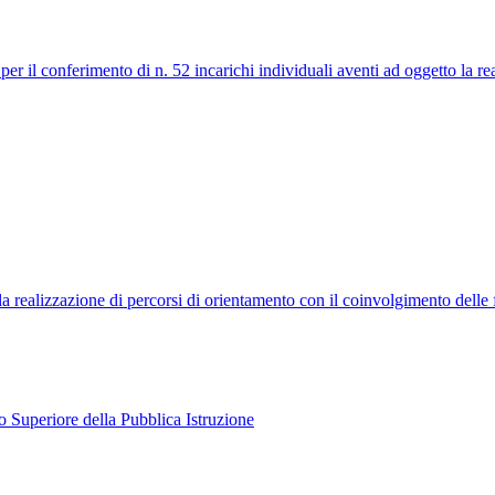
r il conferimento di n. 52 incarichi individuali aventi ad oggetto la re
la realizzazione di percorsi di orientamento con il coinvolgimento delle 
o Superiore della Pubblica Istruzione