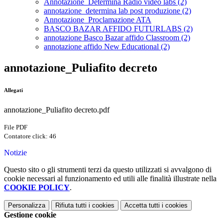
Annotazione_Determina Radio video labs (2)
annotazione_determina lab post produzione (2)
Annotazione_Proclamazione ATA
BASCO BAZAR AFFIDO FUTURLABS (2)
annotazione Basco Bazar affido Classroom (2)
annotazione affido New Educational (2)
annotazione_Puliafito decreto
Allegati
annotazione_Puliafito decreto.pdf
File PDF
Contatore click: 46
Notizie
Questo sito o gli strumenti terzi da questo utilizzati si avvalgono di
cookie necessari al funzionamento ed utili alle finalità illustrate nella
COOKIE POLICY
.
Personalizza
Rifiuta tutti
i cookies
Accetta tutti
i cookies
Gestione cookie