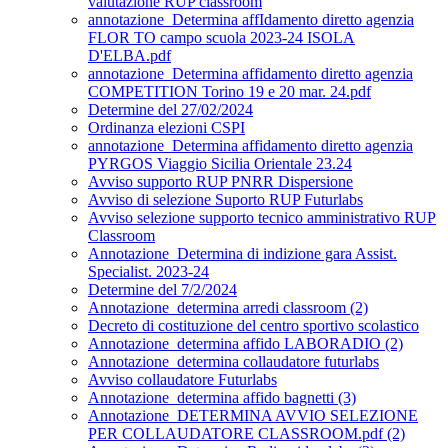
valutazione RUP classroom
annotazione_Determina affIdamento diretto agenzia
FLOR TO campo scuola 2023-24 ISOLA
D'ELBA.pdf
annotazione_Determina affidamento diretto agenzia
COMPETITION Torino 19 e 20 mar. 24.pdf
Determine del 27/02/2024
Ordinanza elezioni CSPI
annotazione_Determina affidamento diretto agenzia
PYRGOS Viaggio Sicilia Orientale 23.24
Avviso supporto RUP PNRR Dispersione
Avviso di selezione Suporto RUP Futurlabs
Avviso selezione supporto tecnico amministrativo RUP
Classroom
Annotazione_Determina di indizione gara Assist.
Specialist. 2023-24
Determine del 7/2/2024
Annotazione_determina arredi classroom (2)
Decreto di costituzione del centro sportivo scolastico
Annotazione_determina affido LABORADIO (2)
Annotazione_determina collaudatore futurlabs
Avviso collaudatore Futurlabs
Annotazione_determina affido bagnetti (3)
Annotazione_DETERMINA AVVIO SELEZIONE
PER COLLAUDATORE CLASSROOM.pdf (2)