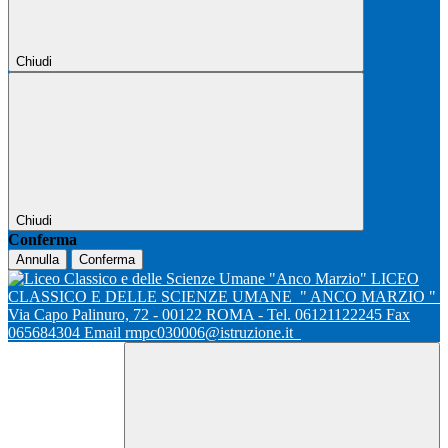
Chiudi
Chiudi
Conferma
Annulla
Conferma
LICEO
CLASSICO E DELLE SCIENZE UMANE
" ANCO MARZIO "
Via Capo Palinuro, 72 - 00122 ROMA - Tel. 06121122245 Fax
065684304 Email rmpc030006@istruzione.it