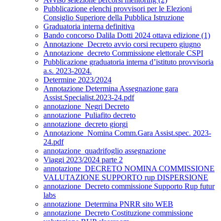
Pubblicazione elenchi provvisori per le Elezioni
Consiglio Superiore della Pubblica Istruzione
Graduatoria interna definitiva
Bando concorso Dalila Dotti 2024 ottava edizione (1)
Annotazione_Decreto avvio corsi recupero giugno
Annotazione_decreto Commissione elettorale CSPI
Pubblicazione graduatoria interna d’istituto provvisoria
a.s. 2023-2024.
Determine 2023/2024
Annotazione Determina Assegnazione gara
Assist.Specialist.2023-24.pdf
annotazione_Negri Decreto
annotazione_Puliafito decreto
annotazione_decreto giorgi
Annotazione_Nomina Comm.Gara Assist.spec. 2023-
24.pdf
annotazione_quadrifoglio assegnazione
Viaggi 2023/2024 parte 2
annotazione_DECRETO NOMINA COMMISSIONE
VALUTAZIONE SUPPORTO rup DISPERSIONE
annotazione_Decreto commissione Supporto Rup futur
labs
annotazione_Determina PNRR sito WEB
annotazione_Decreto Costituzione commissione