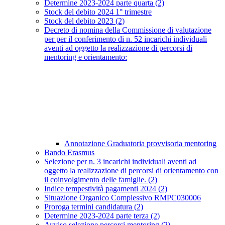
Determine 2023-2024 parte quarta (2)
Stock del debito 2024 1° trimestre
Stock del debito 2023 (2)
Decreto di nomina della Commissione di valutazione
per per il conferimento di n. 52 incarichi individuali
aventi ad oggetto la realizzazione di percorsi di
mentoring e orientamento:
Annotazione Graduatoria provvisoria mentoring
Bando Erasmus
Selezione per n. 3 incarichi individuali aventi ad
oggetto la realizzazione di percorsi di orientamento con
il coinvolgimento delle famiglie. (2)
Indice tempestività pagamenti 2024 (2)
Situazione Organico Complessivo RMPC030006
Proroga termini candidatura (2)
Determine 2023-2024 parte terza (2)
Avviso selezione percorsi mentoring (2)