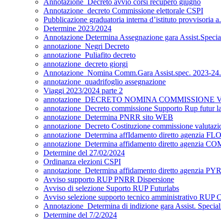
Annotazione_Decreto avvio corsi recupero giugno
Annotazione_decreto Commissione elettorale CSPI
Pubblicazione graduatoria interna d’istituto provvisoria 
Determine 2023/2024
Annotazione Determina Assegnazione gara Assist.Special
annotazione_Negri Decreto
annotazione_Puliafito decreto
annotazione_decreto giorgi
Annotazione_Nomina Comm.Gara Assist.spec. 2023-24.
annotazione_quadrifoglio assegnazione
Viaggi 2023/2024 parte 2
annotazione_DECRETO NOMINA COMMISSIONE 
annotazione_Decreto commissione Supporto Rup futur l
annotazione_Determina PNRR sito WEB
annotazione_Decreto Costituzione commissione valutaz
annotazione_Determina affIdamento diretto agenzia 
annotazione_Determina affidamento diretto agenzia C
Determine del 27/02/2024
Ordinanza elezioni CSPI
annotazione_Determina affidamento diretto agenzia PYR
Avviso supporto RUP PNRR Dispersione
Avviso di selezione Suporto RUP Futurlabs
Avviso selezione supporto tecnico amministrativo RUP 
Annotazione_Determina di indizione gara Assist. Special
Determine del 7/2/2024