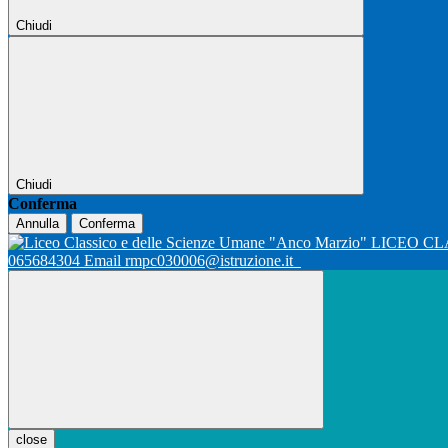
Chiudi
Chiudi
Conferma
Annulla
Conferma
LICEO CL
065684304 Email rmpc030006@istruzione.it
close