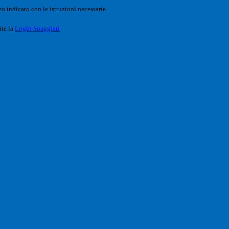
o indicato con le istruzioni necessarie.
ite la
Login Spaggiari