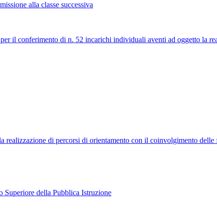
issione alla classe successiva
r il conferimento di n. 52 incarichi individuali aventi ad oggetto la re
la realizzazione di percorsi di orientamento con il coinvolgimento delle 
o Superiore della Pubblica Istruzione