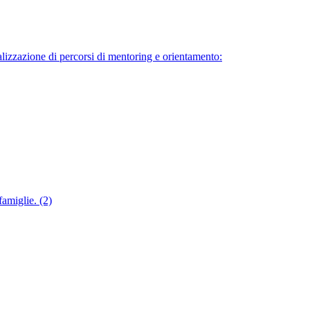
alizzazione di percorsi di mentoring e orientamento:
famiglie. (2)