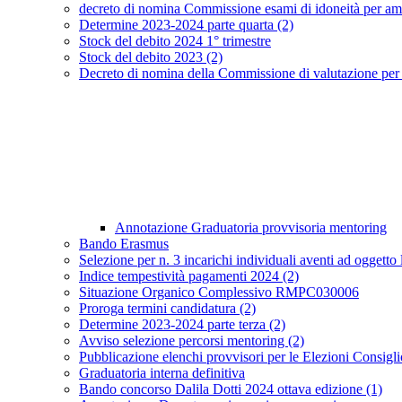
decreto di nomina Commissione esami di idoneità per amm
Determine 2023-2024 parte quarta (2)
Stock del debito 2024 1° trimestre
Stock del debito 2023 (2)
Decreto di nomina della Commissione di valutazione per pe
Annotazione Graduatoria provvisoria mentoring
Bando Erasmus
Selezione per n. 3 incarichi individuali aventi ad oggetto 
Indice tempestività pagamenti 2024 (2)
Situazione Organico Complessivo RMPC030006
Proroga termini candidatura (2)
Determine 2023-2024 parte terza (2)
Avviso selezione percorsi mentoring (2)
Pubblicazione elenchi provvisori per le Elezioni Consigli
Graduatoria interna definitiva
Bando concorso Dalila Dotti 2024 ottava edizione (1)